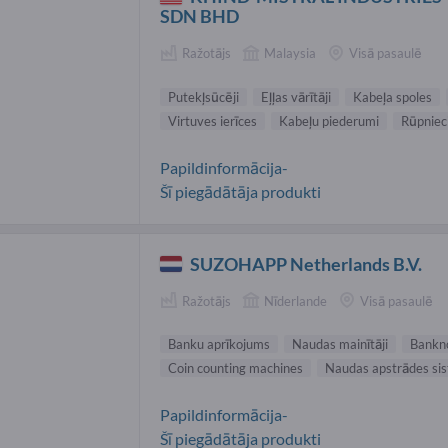
SDN BHD
Ražotājs
Malaysia
Visā pasaulē
Putekļsūcēji
Eļļas vārītāji
Kabeļa spoles
Virtuves ierīces
Kabeļu piederumi
Rūpnieci
Papildinformācija-
Šī piegādātāja produkti
SUZOHAPP Netherlands B.V.
Ražotājs
Nīderlande
Visā pasaulē
Banku aprīkojums
Naudas mainītāji
Bankno
Coin counting machines
Naudas apstrādes si
Papildinformācija-
Šī piegādātāja produkti