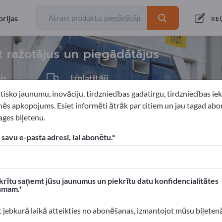
rijas
eksportētā
RE
t ražotājus un piegādātājus
js
Izplatītāji
1
tisko jaunumu, inovāciju, tirdzniecības gadatirgu, tirdzniecības i
ēs apkopojums. Esiet informēti ātrāk par citiem un jau tagad abo
ges biļetenu.
s iekārtojums
Banku aprīkojums
 savu e-pasta adresi, lai abonētu.
xportpages!
 Biznesa kontakti >> sāciet šeit
krītu saņemt jūsu jaunumus un piekrītu datu konfidencialitātes
umam.
n produktus Exportpages.
 atpazīstamību >> publicējiet šeit
t jebkurā laikā atteikties no abonēšanas, izmantojot mūsu biļeten