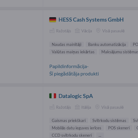
HESS Cash Systems GmbH
Ražotājs
Vācija
Visā pasaulē
Naudas mainītāji
Banku automatizācija
PO
Valūtas maiņas iekārtas
Maksājumu sistēma
Papildinformācija-
Šī piegādātāja produkti
Datalogic SpA
Ražotājs
Itālija
Visā pasaulē
Gaismas priekškari
Svītrkodu sistēmas
Sv
Mobilās datu ieguves ierīces
POS skeneri
CCD svītrkodu skeneri
...