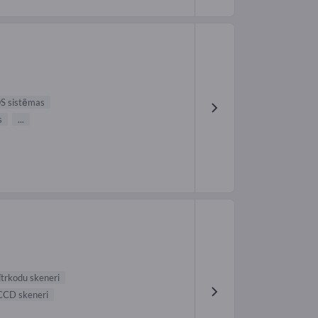
S sistēmas
s
...
ītrkodu skeneri
CCD skeneri