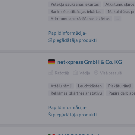
Putekļu izsūkšanas iekārtas
Atkritumu šķiroš
Banknošu utilizācijas iekārtas
Makulatūras pr
Atkritumu apstrādāšanas iekārtas
...
Papildinformācija-
Šī piegādātāja produkti
net-xpress GmbH & Co. KG
Ražotājs
Vācija
Visā pasaulē
Attēlu rāmji
Leuchtkästen
Plakātu rāmji
Reklāmas izkārtnes ar statīvu
Papīra darblap
Papildinformācija-
Šī piegādātāja produkti