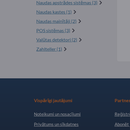
Naudas apstrādes sistēmas (3)
Naudas kastes (1)
Naudas mainītāji (2)
POS sistēmas (3)
Valūtas detektori (2)
Zahlteller (1)
Vispārīgi jautājumi
Partner
Noteikumi un nosacījumi
Reģistrē
Privātums un sīkdatnes
Abonēt 