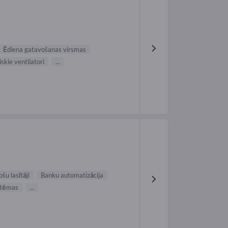
Ēdiena gatavošanas virsmas
skie ventilatori
...
šu lasītāji
Banku automatizācija
stēmas
...