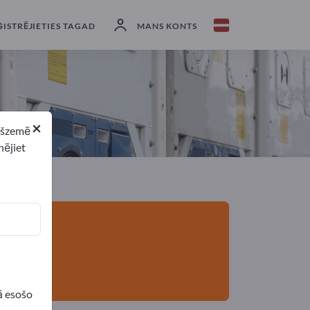
ji
9
Ražotājs
8
Izplatītāji
1
ĢISTRĒJIETIES TAGAD
MANS KONTS
×
ekšzemē
nējiet
ā esošo