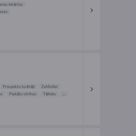
anas iekārtas
eses
Prospektu turētāji
Zahlteller
as
Plakātu vitrīnas
Tāfeles
...