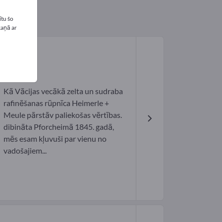
tu šo
kaņā ar
Kā Vācijas vecākā zelta un sudraba
rafinēšanas rūpnīca Heimerle +
Meule pārstāv paliekošas vērtības.
dibināta Pforcheimā 1845. gadā,
mēs esam kļuvuši par vienu no
vadošajiem...