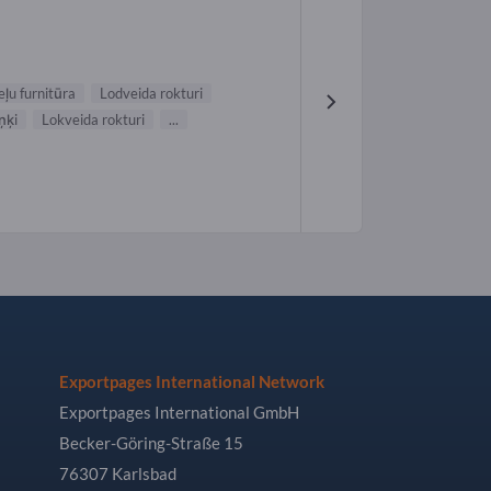
ļu furnitūra
Lodveida rokturi
ņķi
Lokveida rokturi
...
Exportpages International Network
Exportpages International GmbH
Becker-Göring-Straße 15
76307 Karlsbad