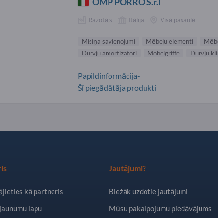
OMP PORRO S.r.l
Ražotājs
Itālija
Visā pasaulē
Misiņa savienojumi
Mēbeļu elementi
Mēbe
Durvju amortizatori
Möbelgriffe
Durvju kli
Papildinformācija-
Šī piegādātāja produkti
is
Jautājumi?
jieties kā partneris
Biežāk uzdotie jautājumi
jaunumu lapu
Mūsu pakalpojumu piedāvājums