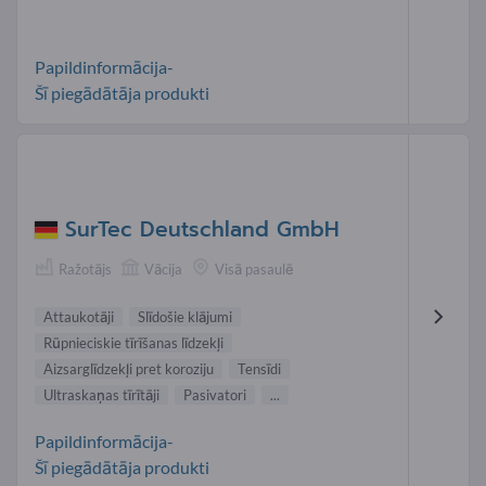
Papildinformācija-
Šī piegādātāja produkti
SurTec Deutschland GmbH
Ražotājs
Vācija
Visā pasaulē
Attaukotāji
Slīdošie klājumi
Rūpnieciskie tīrīšanas līdzekļi
Aizsarglīdzekļi pret koroziju
Tensīdi
Ultraskaņas tīrītāji
Pasivatori
...
Papildinformācija-
Šī piegādātāja produkti