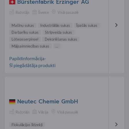
Bürstenfabrik Erzinger AG
Ražotājs
Šveice
Visā pasaulē
Mašīnu sukas
Industriālās sukas
Īpašās sukas
Darbarīku sukas
Strīpveida sukas
Lötwasserpinsel
Dekorēšanas sukas
Mājsaimniecības sukas
...
Papildinformācija-
Šī piegādātāja produkti
Neutec Chemie GmbH
Ražotājs
Vācija
Visā pasaulē
Flokulācijas līdzekļi