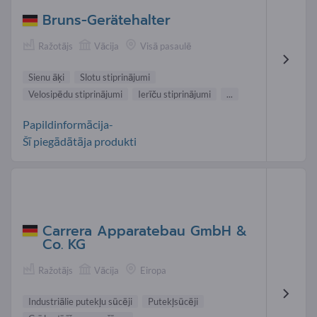
Bruns-Gerätehalter
Ražotājs
Vācija
Visā pasaulē
Sienu āķi
Slotu stiprinājumi
Velosipēdu stiprinājumi
Ierīču stiprinājumi
...
Papildinformācija-
Šī piegādātāja produkti
Carrera Apparatebau GmbH &
Co. KG
Ražotājs
Vācija
Eiropa
Industriālie putekļu sūcēji
Putekļsūcēji