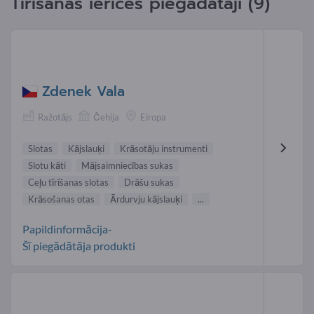
Tīrīšanas ierīces piegādātāji (9)
Zdenek Vala
Ražotājs
Čehija
Eiropa
Slotas
Kājslauķi
Krāsotāju instrumenti
Slotu kāti
Mājsaimniecības sukas
Ceļu tīrīšanas slotas
Drāšu sukas
Krāsošanas otas
Ārdurvju kājslauķi
...
Papildinformācija-
Šī piegādātāja produkti