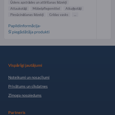
Ūdens apstrādes un attīrīšanas līdzekļi
Attaukotāji
Möbelpflegemittel
Atkaļķotāji
Piesūcināšanas līdzekļi
Grīdas vasks
...
Papildinformācija-
Šī piegādātāja produkti
Vispārīgi jautājumi
Noteikumi un nosacījumi
Privātums un sīkdatnes
Zīmoga nospiedums
Partneris