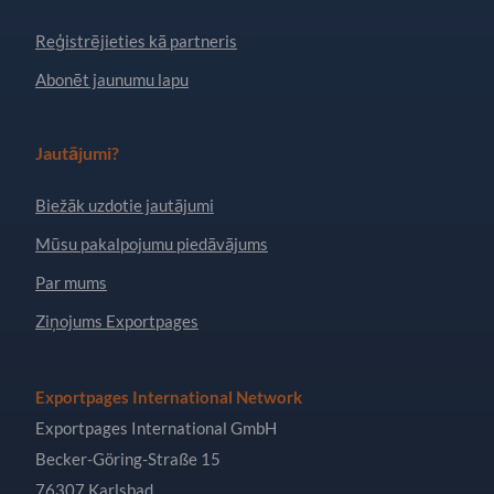
Reģistrējieties kā partneris
Abonēt jaunumu lapu
Jautājumi?
Biežāk uzdotie jautājumi
Mūsu pakalpojumu piedāvājums
Par mums
Ziņojums Exportpages
Exportpages International Network
Exportpages International GmbH
Becker-Göring-Straße 15
76307 Karlsbad