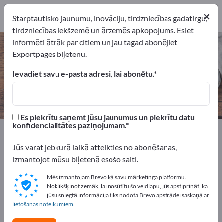
9
×
Ražotājs
9
Starptautisko jaunumu, inovāciju, tirdzniecības gadatirgu,
tirdzniecības iekšzemē un ārzemēs apkopojums. Esiet
informēti ātrāk par citiem un jau tagad abonējiet
Tīrīšanas ierīces – atrodiet
Exportpages biļetenu.
ražotājus un piegādātājus
Ievadiet savu e-pasta adresi, lai abonētu.
eksportētāji
Ražotājs
9
9
Es piekrītu saņemt jūsu jaunumus un piekrītu datu
konfidencialitātes paziņojumam.
Exportpages
Māja un dārzs
Mājsaimniecības tehnika
Tīrīšanas ierīces
Jūs varat jebkurā laikā atteikties no abonēšanas,
izmantojot mūsu biļetenā esošo saiti.
Reklāmējieties bez maksas
Mēs izmantojam Brevo kā savu mārketinga platformu.
Exportpages!
Noklikšķinot zemāk, lai nosūtītu šo veidlapu, jūs apstiprināt, ka
jūsu sniegtā informācija tiks nodota Brevo apstrādei saskaņā ar
Pieprasījumi – Piedāvājumi – Lietotas preces – Biznesa
lietošanas noteikumiem
.
kontakti >> sāciet šeit