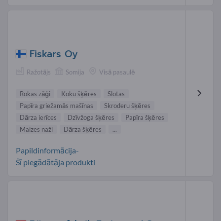
Fiskars Oy
Ražotājs
Somija
Visā pasaulē
Rokas zāģi
Koku šķēres
Slotas
Papīra griežamās mašīnas
Skroderu šķēres
Dārza ierīces
Dzīvžoga šķēres
Papīra šķēres
Maizes naži
Dārza šķēres
...
Papildinformācija-
Šī piegādātāja produkti