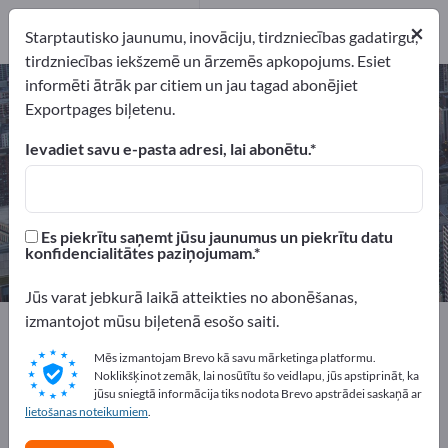
sniedzējs
1
Izplatītāji
1
×
Starptautisko jaunumu, inovāciju, tirdzniecības gadatirgu,
tirdzniecības iekšzemē un ārzemēs apkopojums. Esiet
informēti ātrāk par citiem un jau tagad abonējiet
Rūpnieciskās nomas pakalpojumi –
Exportpages biļetenu.
atrodiet ražotājus un piegādātājus
Ievadiet savu e-pasta adresi, lai abonētu.
eksportētāji
Ražotājs
7
5
Es piekrītu saņemt jūsu jaunumus un piekrītu datu
pakalpojumu sniedzējs
Izplatītāji
konfidencialitātes paziņojumam.
1
1
Jūs varat jebkurā laikā atteikties no abonēšanas,
izmantojot mūsu biļetenā esošo saiti.
Exportpages
Pakalpojumi
Rūpnieciskās nomas pakalpojumi
Mēs izmantojam Brevo kā savu mārketinga platformu.
Noklikšķinot zemāk, lai nosūtītu šo veidlapu, jūs apstiprināt, ka
jūsu sniegtā informācija tiks nodota Brevo apstrādei saskaņā ar
Reklāmējieties bez maksas
lietošanas noteikumiem
.
Exportpages!