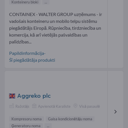
Konteineru bloki
...
CONTAINEX - WALTER GROUP uzņēmums - ir
vadošais konteineru un mobilo telpu sistēmu
piegādātājs Eiropā. Rūpniecība, tirdzniecība un
komercija, kā arī vietējās pašvaldības un
palīdzības...
Papildinformācija-
Šī piegādātāja produkti
Aggreko plc
Ražotājs
Apvienotā Karaliste
Visā pasaulē
Kompresoru noma
Gaisa kondicionētāju noma
Ģeneratoru noma
...