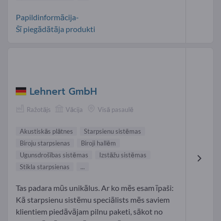
Papildinformācija-
Šī piegādātāja produkti
Lehnert GmbH
Ražotājs
Vācija
Visā pasaulē
Akustiskās plātnes
Starpsienu sistēmas
Biroju starpsienas
Biroji hallēm
Ugunsdrošības sistēmas
Izstāžu sistēmas
Stikla starpsienas
...
Tas padara mūs unikālus. Ar ko mēs esam īpaši:
Kā starpsienu sistēmu speciālists mēs saviem
klientiem piedāvājam pilnu paketi, sākot no