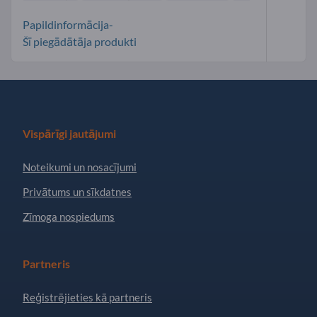
Papildinformācija-
Šī piegādātāja produkti
Vispārīgi jautājumi
Noteikumi un nosacījumi
Privātums un sīkdatnes
Zīmoga nospiedums
Partneris
Reģistrējieties kā partneris