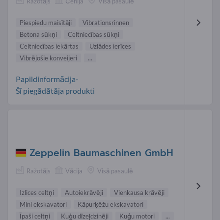
Ražotājs
Čehija
Visā pasaulē
Piespiedu maisītāji
Vibrationsrinnen
Betona sūkņi
Celtniecības sūkņi
Celtniecības iekārtas
Uzlādes ierīces
Vibrējošie konveijeri
...
Papildinformācija-
Šī piegādātāja produkti
Zeppelin Baumaschinen GmbH
Ražotājs
Vācija
Visā pasaulē
Izlices celtņi
Autoiekrāvēji
Vienkausa krāvēji
Mini ekskavatori
Kāpurķēžu ekskavatori
Īpaši celtņi
Kuģu dīzeļdzinēji
Kuģu motori
...