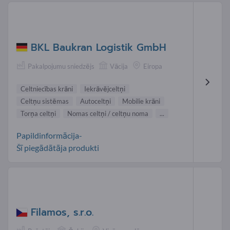
BKL Baukran Logistik GmbH
Pakalpojumu sniedzējs
Vācija
Eiropa
Celtniecības krāni
Iekrāvējceltņi
Celtņu sistēmas
Autoceltņi
Mobilie krāni
Torņa celtņi
Nomas celtņi / celtņu noma
...
Papildinformācija-
Šī piegādātāja produkti
Filamos, s.r.o.