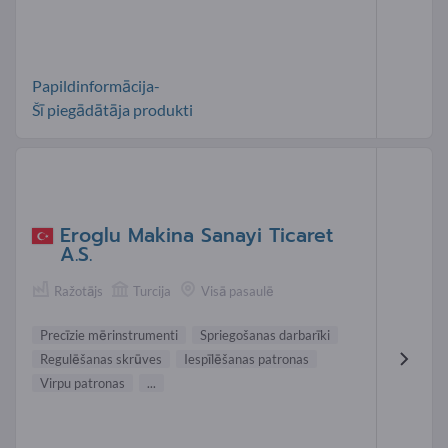
Papildinformācija-
Šī piegādātāja produkti
Eroglu Makina Sanayi Ticaret
A.S.
Ražotājs
Turcija
Visā pasaulē
Precīzie mērinstrumenti
Spriegošanas darbarīki
Regulēšanas skrūves
Iespīlēšanas patronas
Virpu patronas
...