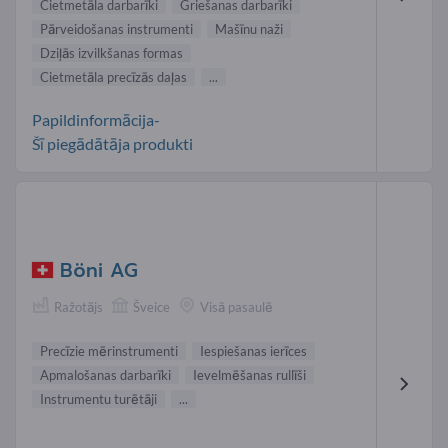
Cietmetāla darbarīki
Griešanas darbarīki
Pārveidošanas instrumenti
Mašīnu naži
Dziļās izvilkšanas formas
Cietmetāla precīzās daļas
...
Papildinformācija-
Šī piegādātāja produkti
Böni AG
Ražotājs
Šveice
Visā pasaulē
Precīzie mērinstrumenti
Iespiešanas ierīces
Apmalošanas darbarīki
Ievelmēšanas rullīši
Instrumentu turētāji
...