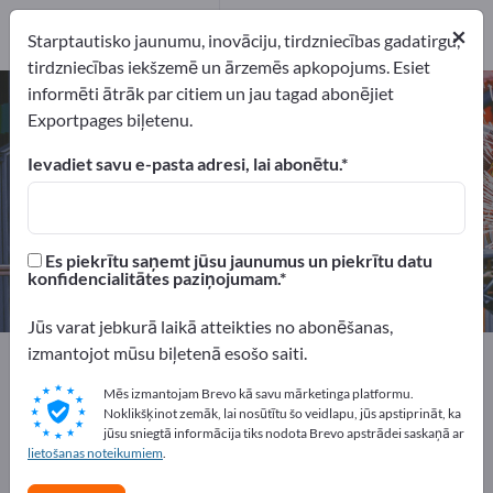
Ražotājs
14
Izplatītāji
1
×
Starptautisko jaunumu, inovāciju, tirdzniecības gadatirgu,
tirdzniecības iekšzemē un ārzemēs apkopojums. Esiet
informēti ātrāk par citiem un jau tagad abonējiet
Precīzie mērinstrumenti – atrodiet
Exportpages biļetenu.
ražotājus un piegādātājus
Ievadiet savu e-pasta adresi, lai abonētu.
eksportētāji
Ražotājs
15
14
Es piekrītu saņemt jūsu jaunumus un piekrītu datu
Izplatītāji
konfidencialitātes paziņojumam.
1
Jūs varat jebkurā laikā atteikties no abonēšanas,
izmantojot mūsu biļetenā esošo saiti.
Exportpages
Darbnīcas rīki
Precīzie mērinstrumenti
Mēs izmantojam Brevo kā savu mārketinga platformu.
Noklikšķinot zemāk, lai nosūtītu šo veidlapu, jūs apstiprināt, ka
Reklāmējieties bez maksas
jūsu sniegtā informācija tiks nodota Brevo apstrādei saskaņā ar
Exportpages!
lietošanas noteikumiem
.
Pieprasījumi – Piedāvājumi – Lietotas preces – Biznesa