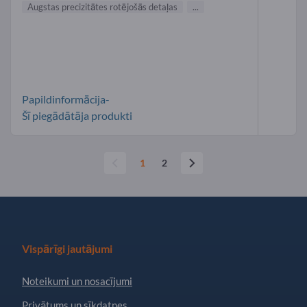
Augstas precizitātes rotējošās detaļas
...
Papildinformācija-
Šī piegādātāja produkti
1
2
Vispārīgi jautājumi
Noteikumi un nosacījumi
Privātums un sīkdatnes