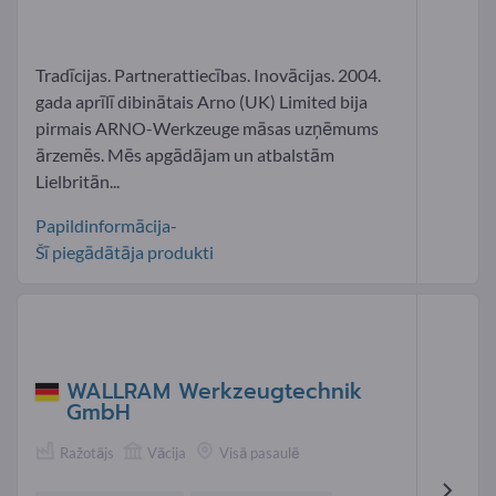
Tradīcijas. Partnerattiecības. Inovācijas. 2004.
gada aprīlī dibinātais Arno (UK) Limited bija
pirmais ARNO-Werkzeuge māsas uzņēmums
ārzemēs. Mēs apgādājam un atbalstām
Lielbritān...
Papildinformācija-
Šī piegādātāja produkti
WALLRAM Werkzeugtechnik
GmbH
Ražotājs
Vācija
Visā pasaulē