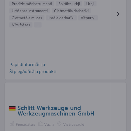
Precīzie mērinstrumenti
Spirāles urbji
Urbji
Urbšanas instrumenti
Cietmetāla darbarīki
Cietmetāla mucas
Īpašie darbarīki
Vītņurbji
Nīts frēzes
...
Papildinformācija-
Šī piegādātāja produkti
Schlitt Werkzeuge und
Werkzeugmaschinen GmbH
Piegādātājs
Vācija
Visā pasaulē