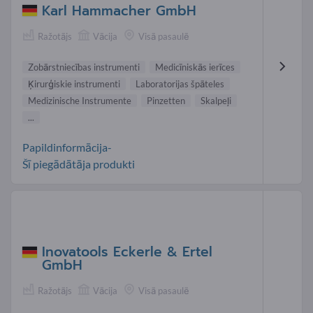
Karl Hammacher GmbH
Ražotājs
Vācija
Visā pasaulē
Zobārstniecības instrumenti
Medicīniskās ierīces
Ķirurģiskie instrumenti
Laboratorijas špāteles
Medizinische Instrumente
Pinzetten
Skalpeļi
...
Papildinformācija-
Šī piegādātāja produkti
Inovatools Eckerle & Ertel
GmbH
Ražotājs
Vācija
Visā pasaulē