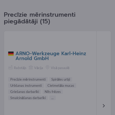
Precīzie mērinstrumenti
piegādātāji (15)
ARNO-Werkzeuge Karl-Heinz
Arnold GmbH
Ražotājs
Vācija
Visā pasaulē
Precīzie mērinstrumenti
Spirāles urbji
Urbšanas instrumenti
Cietmetāla mucas
Griešanas darbarīki
Nīts frēzes
Smalcināšanas darbarīki
...