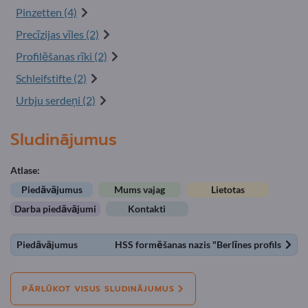
Pinzetten (4)
Precīzijas vīles (2)
Profilēšanas rīki (2)
Schleifstifte (2)
Urbju serdeņi (2)
Sludinājumus
Atlase:
Piedāvājumus
Mums vajag
Lietotas
Darba piedāvājumi
Kontakti
Piedāvājumus
HSS formēšanas nazis "Berlīnes profils
PĀRLŪKOT VISUS SLUDINĀJUMUS