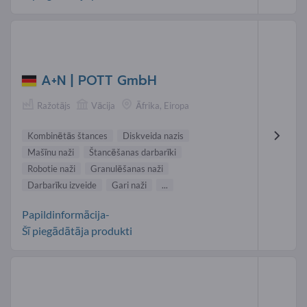
A+N | POTT GmbH
Ražotājs
Vācija
Āfrika, Eiropa
Kombinētās štances
Diskveida nazis
Mašīnu naži
Štancēšanas darbarīki
Robotie naži
Granulēšanas naži
Darbarīku izveide
Gari naži
...
Papildinformācija-
Šī piegādātāja produkti