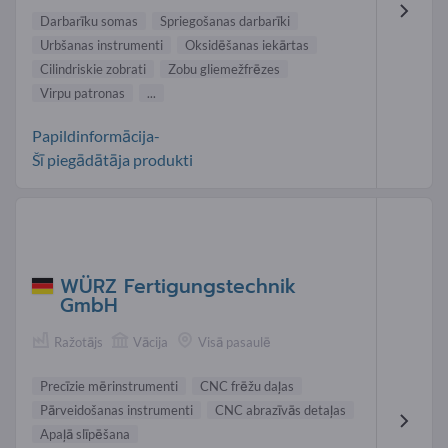
Darbarīku somas
Spriegošanas darbarīki
Urbšanas instrumenti
Oksidēšanas iekārtas
Cilindriskie zobrati
Zobu gliemežfrēzes
Virpu patronas
...
Papildinformācija-
Šī piegādātāja produkti
WÜRZ Fertigungstechnik
GmbH
Ražotājs
Vācija
Visā pasaulē
Precīzie mērinstrumenti
CNC frēžu daļas
Pārveidošanas instrumenti
CNC abrazīvās detaļas
Apaļā slīpēšana