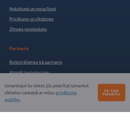
Noteikumi un nosacījumi
Privātums un sīkdatnes
Zīmoga nospiedums
Partneris
Reģistrējieties kā partneris
Abonēt jaunumu lapu
Izmantojot šo vietni, jūs piekrītat izmantot
ES TAM
Jautājumi?
sīkfailus saskaņā ar mūsu
privātuma
PIEKRĪTU
politiku
.
Biežāk uzdotie jautājumi
Mūsu pakalpojumu piedāvājums
Par mums