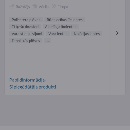
Ražotājs
Vācija
Eiropa
Poliestera plēves
Rūpniecības līmlentes
Etiķešu dozatori
Alumīnija līmlentes
Vara stiepļu vijumi
Vara lentes
Izolācijas lentes
Tehniskās plēves
...
Papildinformācija-
Šī piegādātāja produkti