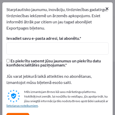
1
×
Ražotājs
1
Starptautisko jaunumu, inovāciju, tirdzniecības gadatirgu,
tirdzniecības iekšzemē un ārzemēs apkopojums. Esiet
informēti ātrāk par citiem un jau tagad abonējiet
Poliestera plēves – atrodiet
Exportpages biļetenu.
ražotājus un piegādātājus
Ievadiet savu e-pasta adresi, lai abonētu.
eksportētāji
Ražotājs
1
1
Es piekrītu saņemt jūsu jaunumus un piekrītu datu
konfidencialitātes paziņojumam.
Exportpages
Sastāvdaļas un Daļas
Folijas
Plastmasas folijas
Poliestera plēves
Jūs varat jebkurā laikā atteikties no abonēšanas,
izmantojot mūsu biļetenā esošo saiti.
Reklāmējieties bez maksas
Mēs izmantojam Brevo kā savu mārketinga platformu.
Exportpages!
Noklikšķinot zemāk, lai nosūtītu šo veidlapu, jūs apstiprināt, ka
jūsu sniegtā informācija tiks nodota Brevo apstrādei saskaņā ar
Pieprasījumi – Piedāvājumi – Lietotas preces – Biznesa
lietošanas noteikumiem
.
kontakti >> sāciet šeit