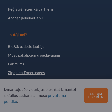
Reģistrējieties kā partneris
Abonēt jaunumu lapu
Jautājumi?
Biežāk uzdotie jautājumi
Mūsu pakalpojumu piedāvājums
Par mums
Ziņojums Exportpages
Izmantojot šo vietni, jūs piekrītat izmantot
Exportpages International Network
ES TAM
sīkfailus saskaņā ar mūsu
privātuma
Exportpages International GmbH
PIEKRĪTU
politiku
.
Becker-Göring-Straße 15
76307 Karlsbad