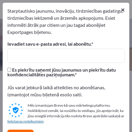
3
×
Ražotājs
3
Starptautisko jaunumu, inovāciju, tirdzniecības gadatirgu,
tirdzniecības iekšzemē un ārzemēs apkopojums. Esiet
informēti ātrāk par citiem un jau tagad abonējiet
Šķautņu aizsargleņķi – atrodiet
Exportpages biļetenu.
ražotājus un piegādātājus
Ievadiet savu e-pasta adresi, lai abonētu.
eksportētāji
Ražotājs
3
3
Es piekrītu saņemt jūsu jaunumus un piekrītu datu
konfidencialitātes paziņojumam.
Exportpages
Transports un iepakošana
Iepakošanas materiāli
Šķautņu aizsargleņķi
Jūs varat jebkurā laikā atteikties no abonēšanas,
izmantojot mūsu biļetenā esošo saiti.
Reklāmējieties bez maksas
Mēs izmantojam Brevo kā savu mārketinga platformu.
Exportpages!
Noklikšķinot zemāk, lai nosūtītu šo veidlapu, jūs apstiprināt, ka
jūsu sniegtā informācija tiks nodota Brevo apstrādei saskaņā ar
Pieprasījumi – Piedāvājumi – Lietotas preces – Biznesa
lietošanas noteikumiem
.
kontakti >> sāciet šeit