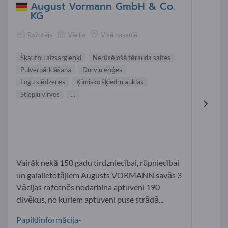
August Vormann GmbH & Co.
KG
Ražotājs
Vācija
Visā pasaulē
Šķautņu aizsargleņķi
Nerūsējošā tērauda saites
Pulverpārklāšana
Durvju eņģes
Logu slēdzenes
Ķīmisko šķiedru auklas
Stiepļu virves
...
Vairāk nekā 150 gadu tirdzniecībai, rūpniecībai
un galalietotājiem Augusts VORMANN savās 3
Vācijas ražotnēs nodarbina aptuveni 190
cilvēkus, no kuriem aptuveni puse strādā...
Papildinformācija-