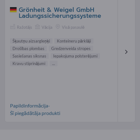
Grönheit & Weigel GmbH
Ladungssicherungssysteme
Ražotājs
Vācija
Visā pasaulē
Šķautņu aizsargleņķi
Konteineru pārklāji
Drošības plombas
Gredzenveida stropes
Sasiešanas siksnas
Iepakojuma polsterējumi
Kravu stiprinājumi
...
Papildinformācija-
Šī piegādātāja produkti