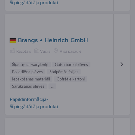
Šī piegādātāja produkti
Brangs + Heinrich GmbH
Ražotājs
Vācija
Visā pasaulē
Šķautņu aizsargleņķi
Gaisa burbuļplēves
Polietilēna plēves
Staipāmās folijas
Iepakošanas materiāli
Gofrētie kartoni
Sarukšanas plēves
...
Papildinformācija-
Šī piegādātāja produkti