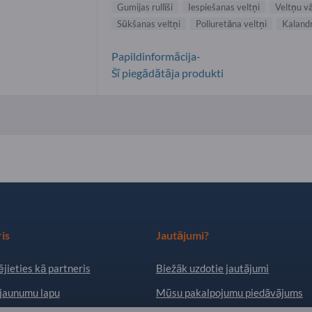
Gumijas rullīši
Iespiešanas veltņi
Veltņu v
Sūkšanas veltņi
Poliuretāna veltņi
Kalandr
Papildinformācija-
Šī piegādātāja produkti
is
Jautājumi?
jieties kā partneris
Biežāk uzdotie jautājumi
jaunumu lapu
Mūsu pakalpojumu piedāvājums