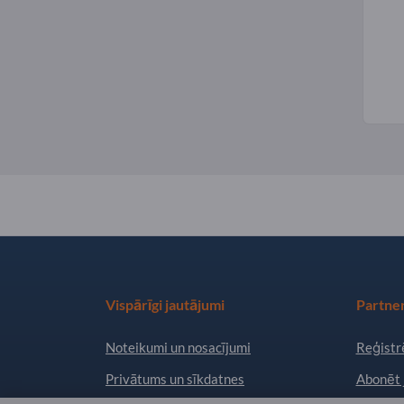
Vispārīgi jautājumi
Partner
Noteikumi un nosacījumi
Reģistrē
Privātums un sīkdatnes
Abonēt 