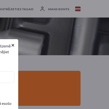
eksportētāji
2
Ražotājs
2
ĢISTRĒJIETIES TAGAD
MANS KONTS
×
ekšzemē
nējiet
ā esošo