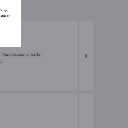
tu šo
kaņā ar
Apmalošanas darbarīki
.