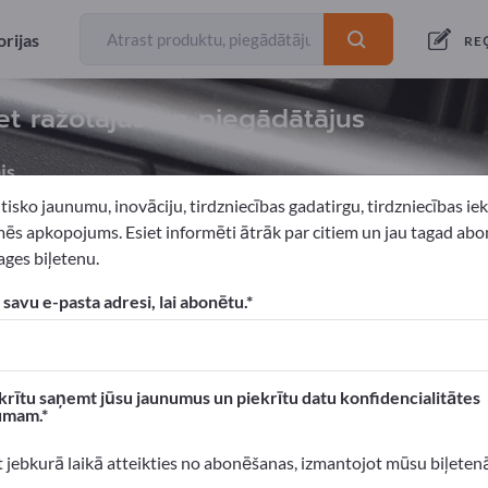
rijas
RE
iet ražotājus un piegādātājus
js
tisko jaunumu, inovāciju, tirdzniecības gadatirgu, tirdzniecības i
ēs apkopojums. Esiet informēti ātrāk par citiem un jau tagad abo
ges biļetenu.
ces
 savu e-pasta adresi, lai abonētu.
xportpages!
 Biznesa kontakti >> sāciet šeit
krītu saņemt jūsu jaunumus un piekrītu datu konfidencialitātes
umam.
n produktus Exportpages.
 atpazīstamību >> publicējiet šeit
t jebkurā laikā atteikties no abonēšanas, izmantojot mūsu biļeten