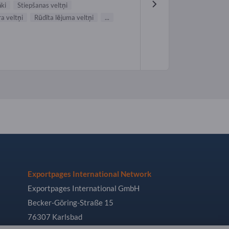
āki
Stiepšanas veltņi
a veltņi
Rūdīta lējuma veltņi
...
Exportpages International Network
Exportpages International GmbH
Becker-Göring-Straße 15
76307 Karlsbad