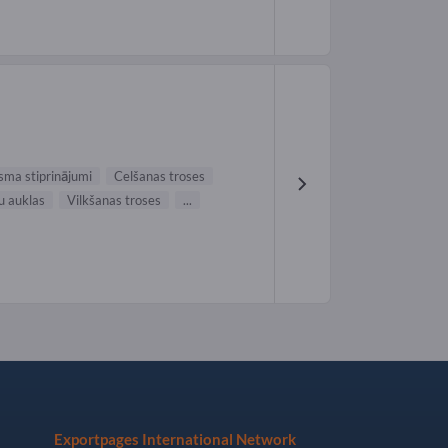
isma stiprinājumi
Celšanas troses
u auklas
Vilkšanas troses
...
Exportpages International Network