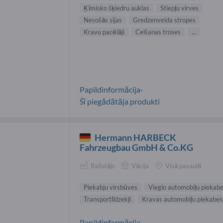
Ķīmisko šķiedru auklas
Stiepļu virves
Nesošās sijas
Gredzenveida stropes
Kravu pacēlāji
Celšanas troses
...
Papildinformācija-
Šī piegādātāja produkti
Hermann HARBECK
Fahrzeugbau GmbH & Co.KG
Ražotājs
Vācija
Visā pasaulē
Piekabju virsbūves
Vieglo automobiļu piekab
Transportlīdzekļi
Kravas automobiļu piekabes
Papildinformācija-