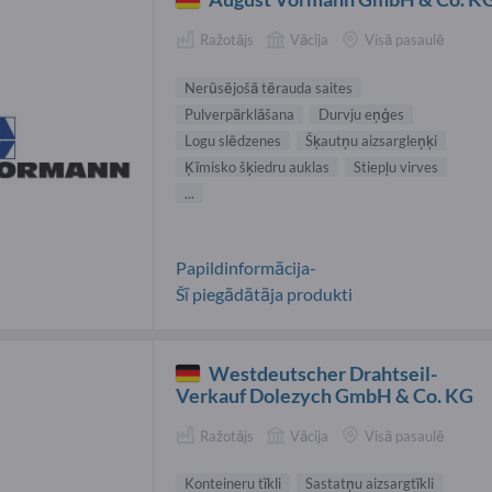
Ražotājs
Vācija
Visā pasaulē
Nerūsējošā tērauda saites
Pulverpārklāšana
Durvju eņģes
Logu slēdzenes
Šķautņu aizsargleņķi
Ķīmisko šķiedru auklas
Stiepļu virves
...
Papildinformācija-
Šī piegādātāja produkti
Westdeutscher Drahtseil-
Verkauf Dolezych GmbH & Co. KG
Ražotājs
Vācija
Visā pasaulē
Konteineru tīkli
Sastatņu aizsargtīkli