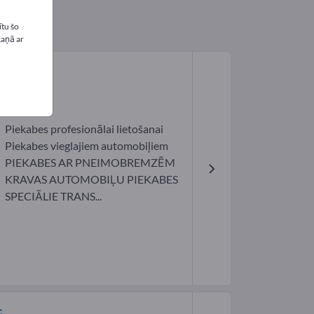
tu šo
kaņā ar
H
Piekabes profesionālai lietošanai
Piekabes vieglajiem automobiļiem
PIEKABES AR PNEIMOBREMZĒM
KRAVAS AUTOMOBIĻU PIEKABES
SPECIĀLIE TRANS...
G