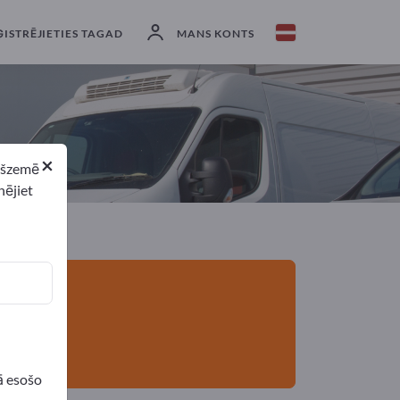
eksportētāji
5
Ražotājs
5
ĢISTRĒJIETIES TAGAD
MANS KONTS
×
ekšzemē
nējiet
ā esošo