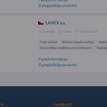
Šī piegādātāja produkti
LANEX a.s.
Ražotājs
Čehija
Visā pasaulē
Dziju kamoli
Ķīmisko šķiedru auklas
Alpīn
Aizsardzības sistēmas pret kritieniem
Kaņepj
Papildinformācija-
Šī piegādātāja produkti
is
Jautājumi?