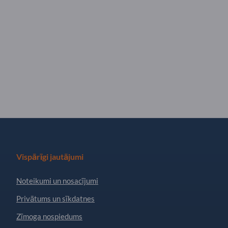
Vispārīgi jautājumi
Noteikumi un nosacījumi
Privātums un sīkdatnes
Zīmoga nospiedums