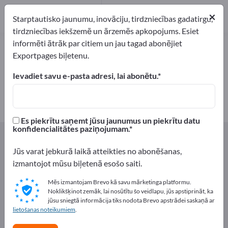
1
×
Ražotājs
1
Starptautisko jaunumu, inovāciju, tirdzniecības gadatirgu,
tirdzniecības iekšzemē un ārzemēs apkopojums. Esiet
informēti ātrāk par citiem un jau tagad abonējiet
Desu zarnas – atrodiet ražotājus
Exportpages biļetenu.
un piegādātājus
Ievadiet savu e-pasta adresi, lai abonētu.
eksportētāji
Ražotājs
1
1
Es piekrītu saņemt jūsu jaunumus un piekrītu datu
konfidencialitātes paziņojumam.
Exportpages
Pārtika un dzērieni
Desu zarnas
Jūs varat jebkurā laikā atteikties no abonēšanas,
Reklāmējieties bez maksas
izmantojot mūsu biļetenā esošo saiti.
Exportpages!
Mēs izmantojam Brevo kā savu mārketinga platformu.
Noklikšķinot zemāk, lai nosūtītu šo veidlapu, jūs apstiprināt, ka
Pieprasījumi – Piedāvājumi – Lietotas preces – Biznesa
jūsu sniegtā informācija tiks nodota Brevo apstrādei saskaņā ar
kontakti >> sāciet šeit
lietošanas noteikumiem
.