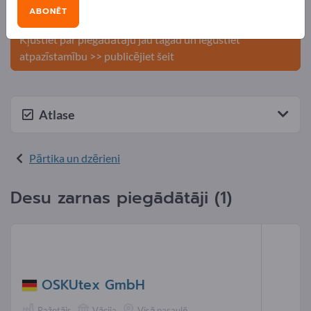
Publicējiet savu uzņēmumu un
ABONĒT
produktus Exportpages.
Kļūstiet par piegādātāju jau tagad un iegūstiet
atpazīstamību >> publicējiet šeit
Atlase
Pārtika un dzērieni
Desu zarnas piegādātāji (1)
OSKUtex GmbH
Ražotājs
Vācija
Visā pasaulē