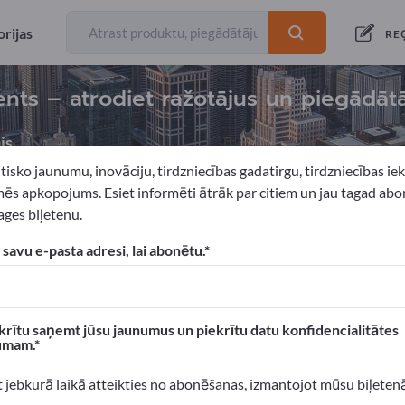
rijas
RE
nts – atrodiet ražotājus un piegādāt
js
tisko jaunumu, inovāciju, tirdzniecības gadatirgu, tirdzniecības i
ēs apkopojums. Esiet informēti ātrāk par citiem un jau tagad abo
ges biļetenu.
ent for events
 savu e-pasta adresi, lai abonētu.
xportpages!
 Biznesa kontakti >> sāciet šeit
krītu saņemt jūsu jaunumus un piekrītu datu konfidencialitātes
umam.
n produktus Exportpages.
 atpazīstamību >> publicējiet šeit
t jebkurā laikā atteikties no abonēšanas, izmantojot mūsu biļeten