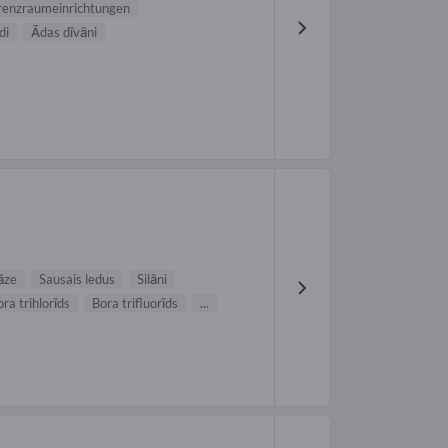
renzraumeinrichtungen
di
Ādas dīvāni
āze
Sausais ledus
Silāni
ra trihlorīds
Bora trifluorīds
...