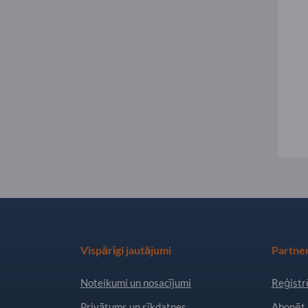
Vispārīgi jautājumi
Partner
Noteikumi un nosacījumi
Reģistrē
Privātums un sīkdatnes
Abonēt 