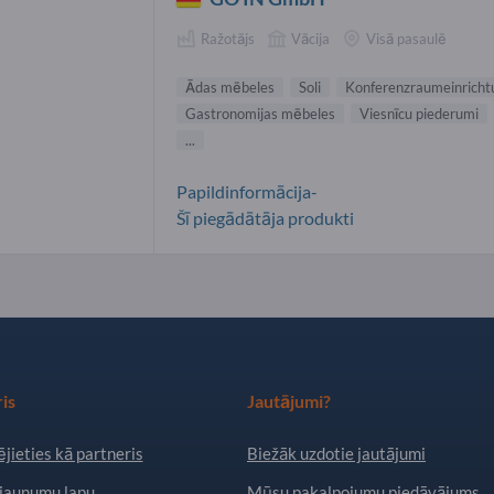
Ražotājs
Vācija
Visā pasaulē
Ādas mēbeles
Soli
Konferenzraumeinricht
Gastronomijas mēbeles
Viesnīcu piederumi
...
Papildinformācija-
Šī piegādātāja produkti
is
Jautājumi?
jieties kā partneris
Biežāk uzdotie jautājumi
jaunumu lapu
Mūsu pakalpojumu piedāvājums