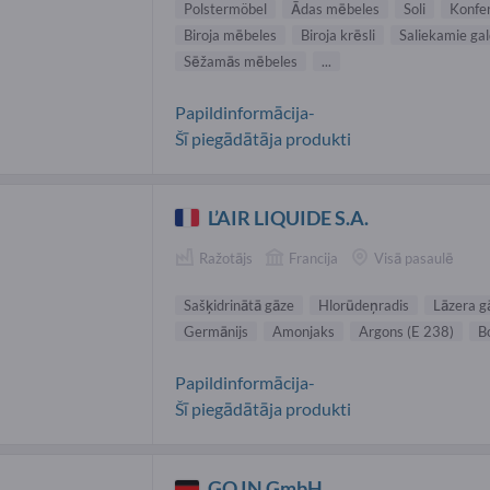
Polstermöbel
Ādas mēbeles
Soli
Konfe
Biroja mēbeles
Biroja krēsli
Saliekamie gal
Sēžamās mēbeles
...
Papildinformācija-
Šī piegādātāja produkti
L’AIR LIQUIDE S.A.
Ražotājs
Francija
Visā pasaulē
Sašķidrinātā gāze
Hlorūdeņradis
Lāzera g
Germānijs
Amonjaks
Argons (E 238)
Bo
Papildinformācija-
Šī piegādātāja produkti
GO IN GmbH