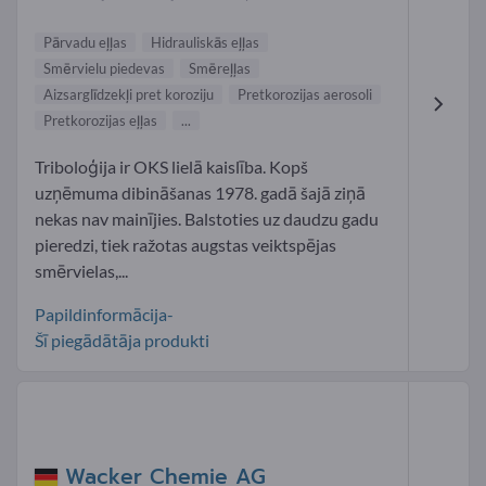
Pārvadu eļļas
Hidrauliskās eļļas
Smērvielu piedevas
Smēreļļas
Aizsarglīdzekļi pret koroziju
Pretkorozijas aerosoli
Pretkorozijas eļļas
...
Triboloģija ir OKS lielā kaislība. Kopš
uzņēmuma dibināšanas 1978. gadā šajā ziņā
nekas nav mainījies. Balstoties uz daudzu gadu
pieredzi, tiek ražotas augstas veiktspējas
smērvielas,...
Papildinformācija-
Šī piegādātāja produkti
Wacker Chemie AG