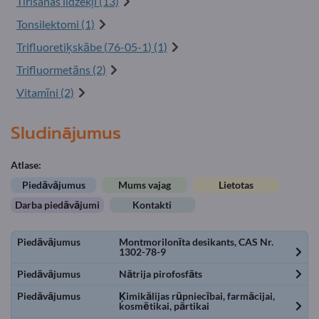
Tīrīšanas līdzekļi (13)
Tonsilektomi (1)
Trifluoretiķskābe (
76-05-1
) (1)
Trifluormetāns (2)
Vitamīni (2)
Sludinājumus
Atlase:
Piedāvājumus
Mums vajag
Lietotas
Darba piedāvājumi
Kontakti
Piedāvājumus
Montmorilonīta desikants, CAS Nr.
1302-78-9
Piedāvājumus
Nātrija pirofosfāts
Piedāvājumus
Ķimikālijas rūpniecībai, farmācijai,
kosmētikai, pārtikai