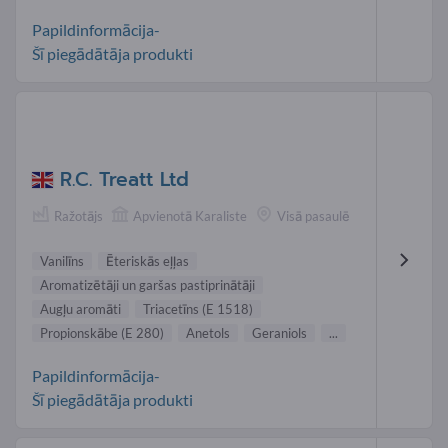
Papildinformācija-
Šī piegādātāja produkti
R.C. Treatt Ltd
Ražotājs
Apvienotā Karaliste
Visā pasaulē
Vanilīns
Ēteriskās eļļas
Aromatizētāji un garšas pastiprinātāji
Augļu aromāti
Triacetīns (E 1518)
Propionskābe (E 280)
Anetols
Geraniols
...
Papildinformācija-
Šī piegādātāja produkti