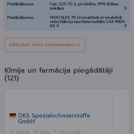
Piedāvājumus
Cas: 123-75-1, pirolidīns, 99% tīrības
pakāpe
Piedāvājumus
HOO SLES 70 virsmaktīvā virsmaktīvā
viela Nātrija laurileterisulfāts CAS 9004-
82-4
PĀRLŪKOT VISUS SLUDINĀJUMUS
Ķīmija un farmācija piegādātāji
(121)
OKS Spezialschmierstoffe
GmbH
Ražotājs
Vācija
Visā pasaulē