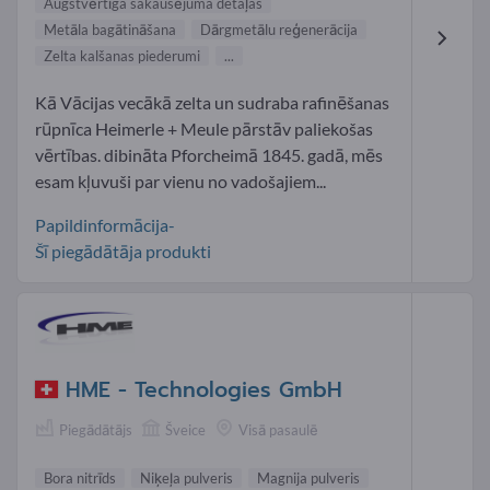
Augstvērtīga sakausējuma detaļas
Metāla bagātināšana
Dārgmetālu reģenerācija
Zelta kalšanas piederumi
...
Kā Vācijas vecākā zelta un sudraba rafinēšanas
rūpnīca Heimerle + Meule pārstāv paliekošas
vērtības. dibināta Pforcheimā 1845. gadā, mēs
esam kļuvuši par vienu no vadošajiem...
Papildinformācija-
Šī piegādātāja produkti
HME - Technologies GmbH
Piegādātājs
Šveice
Visā pasaulē
Bora nitrīds
Niķeļa pulveris
Magnija pulveris