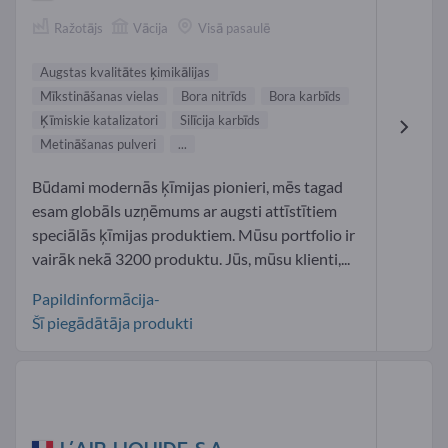
Ražotājs
Vācija
Visā pasaulē
Augstas kvalitātes ķimikālijas
Mīkstināšanas vielas
Bora nitrīds
Bora karbīds
Ķīmiskie katalizatori
Silīcija karbīds
Metināšanas pulveri
...
Būdami modernās ķīmijas pionieri, mēs tagad
esam globāls uzņēmums ar augsti attīstītiem
speciālās ķīmijas produktiem. Mūsu portfolio ir
vairāk nekā 3200 produktu. Jūs, mūsu klienti,...
Papildinformācija-
Šī piegādātāja produkti