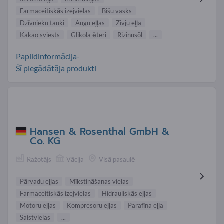
Farmaceitiskās izejvielas
Bišu vasks
Dzīvnieku tauki
Augu eļļas
Zivju eļļa
Kakao sviests
Glikola ēteri
Rizinusöl
...
Papildinformācija-
Šī piegādātāja produkti
Hansen & Rosenthal GmbH &
Co. KG
Ražotājs
Vācija
Visā pasaulē
Pārvadu eļļas
Mīkstināšanas vielas
Farmaceitiskās izejvielas
Hidrauliskās eļļas
Motoru eļļas
Kompresoru eļļas
Parafīna eļļa
Saistvielas
...