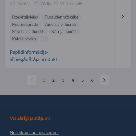
Ražotājs
Vācija
Visā pasaulē
Dzesētājvielas
Fluorūdeņražskābe
Fluorūdeņradis
Amonija bifluorīds
Sēra heksafluorīds
Nātrija fluorīds
Kalcija hlorīds
...
Papildinformācija-
Šī piegādātāja produkti
1
2
3
4
5
6
Vispārīgi jautājumi
Noteikumi un nosacījumi