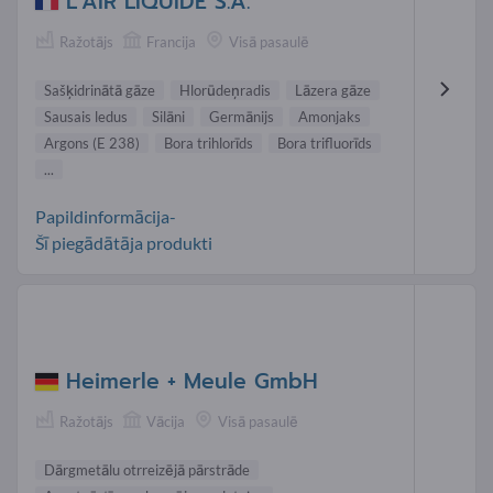
L’AIR LIQUIDE S.A.
Ražotājs
Francija
Visā pasaulē
Sašķidrinātā gāze
Hlorūdeņradis
Lāzera gāze
Sausais ledus
Silāni
Germānijs
Amonjaks
Argons (E 238)
Bora trihlorīds
Bora trifluorīds
...
Papildinformācija-
Šī piegādātāja produkti
Heimerle + Meule GmbH
Ražotājs
Vācija
Visā pasaulē
Dārgmetālu otrreizējā pārstrāde