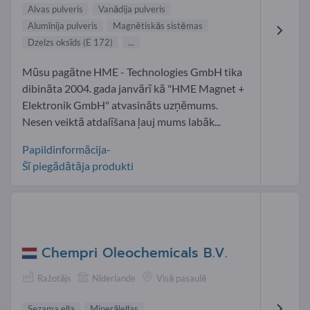
Alvas pulveris
Vanādija pulveris
Alumīnija pulveris
Magnētiskās sistēmas
Dzelzs oksīds (E 172)
...
Mūsu pagātne HME - Technologies GmbH tika
dibināta 2004. gada janvārī kā "HME Magnet +
Elektronik GmbH" atvasināts uzņēmums.
Nesen veiktā atdalīšana ļauj mums labāk...
Papildinformācija-
Šī piegādātāja produkti
Chempri Oleochemicals B.V.
Ražotājs
Nīderlande
Visā pasaulē
Sezama eļļa
Minerāleļļas