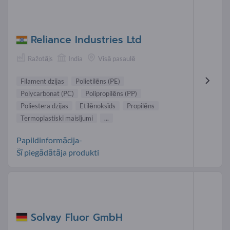
Reliance Industries Ltd
Ražotājs
India
Visā pasaulē
Filament dzijas
Polietilēns (PE)
Polycarbonat (PC)
Polipropilēns (PP)
Poliestera dzijas
Etilēnoksīds
Propilēns
Termoplastiski maisījumi
...
Papildinformācija-
Šī piegādātāja produkti
Solvay Fluor GmbH