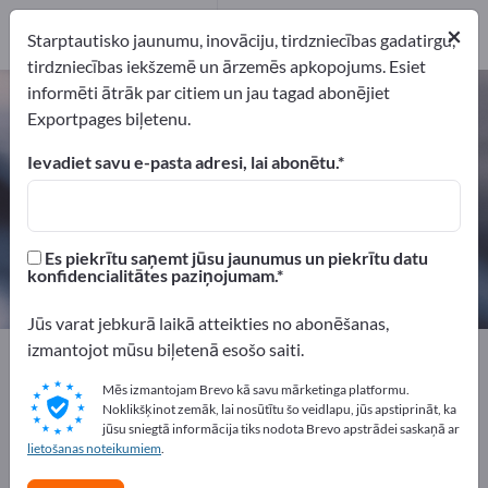
pakalpojumu
×
sniedzējs
1
Starptautisko jaunumu, inovāciju, tirdzniecības gadatirgu,
tirdzniecības iekšzemē un ārzemēs apkopojums. Esiet
informēti ātrāk par citiem un jau tagad abonējiet
Ķīmija un farmācija – atrodiet
Exportpages biļetenu.
ražotājus un piegādātājus
Ievadiet savu e-pasta adresi, lai abonētu.
eksportētāji
Ražotājs
121
109
Es piekrītu saņemt jūsu jaunumus un piekrītu datu
Izplatītāji
pakalpojumu sniedzējs
konfidencialitātes paziņojumam.
11
1
Jūs varat jebkurā laikā atteikties no abonēšanas,
izmantojot mūsu biļetenā esošo saiti.
Exportpages
Ķīmija un farmācija
Mēs izmantojam Brevo kā savu mārketinga platformu.
Noklikšķinot zemāk, lai nosūtītu šo veidlapu, jūs apstiprināt, ka
Reklāmējieties bez maksas
jūsu sniegtā informācija tiks nodota Brevo apstrādei saskaņā ar
Exportpages!
lietošanas noteikumiem
.
Pieprasījumi – Piedāvājumi – Lietotas preces – Biznesa