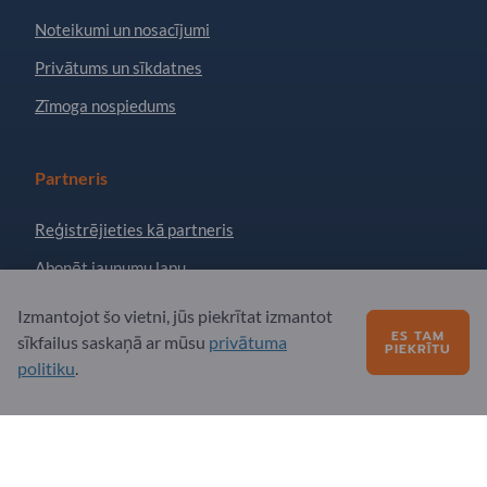
Noteikumi un nosacījumi
Privātums un sīkdatnes
Zīmoga nospiedums
Partneris
Reģistrējieties kā partneris
Abonēt jaunumu lapu
Izmantojot šo vietni, jūs piekrītat izmantot
ES TAM
Jautājumi?
sīkfailus saskaņā ar mūsu
privātuma
PIEKRĪTU
politiku
.
Biežāk uzdotie jautājumi
Mūsu pakalpojumu piedāvājums
Par mums