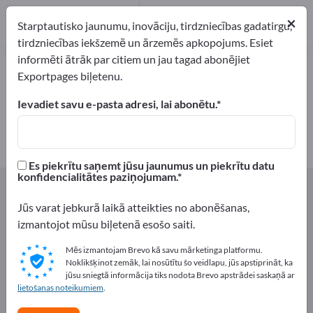
1
×
Ražotājs
1
Starptautisko jaunumu, inovāciju, tirdzniecības gadatirgu,
tirdzniecības iekšzemē un ārzemēs apkopojums. Esiet
informēti ātrāk par citiem un jau tagad abonējiet
Graudaugu pārslas – atrodiet
Exportpages biļetenu.
ražotājus un piegādātājus
Ievadiet savu e-pasta adresi, lai abonētu.
eksportētāji
Ražotājs
1
1
Es piekrītu saņemt jūsu jaunumus un piekrītu datu
konfidencialitātes paziņojumam.
Exportpages
Pārtika un dzērieni
Labības
Graudaugu pārslas
Jūs varat jebkurā laikā atteikties no abonēšanas,
izmantojot mūsu biļetenā esošo saiti.
Reklāmējieties bez maksas
Mēs izmantojam Brevo kā savu mārketinga platformu.
Exportpages!
Noklikšķinot zemāk, lai nosūtītu šo veidlapu, jūs apstiprināt, ka
jūsu sniegtā informācija tiks nodota Brevo apstrādei saskaņā ar
Pieprasījumi – Piedāvājumi – Lietotas preces – Biznesa
lietošanas noteikumiem
.
kontakti >> sāciet šeit