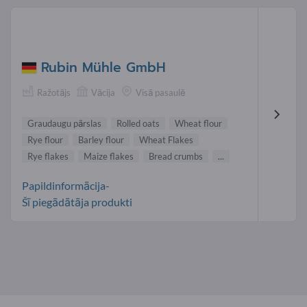
Rubin Mühle GmbH
Ražotājs
Vācija
Visā pasaulē
Graudaugu pārslas
Rolled oats
Wheat flour
Rye flour
Barley flour
Wheat Flakes
Rye flakes
Maize flakes
Bread crumbs
...
Papildinformācija-
Šī piegādātāja produkti