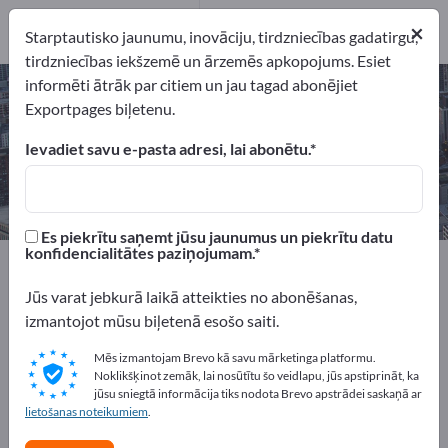
1
×
Ražotājs
1
Starptautisko jaunumu, inovāciju, tirdzniecības gadatirgu,
tirdzniecības iekšzemē un ārzemēs apkopojums. Esiet
informēti ātrāk par citiem un jau tagad abonējiet
Lohnbeizen – atrodiet ražotājus un
Exportpages biļetenu.
piegādātājus
Ievadiet savu e-pasta adresi, lai abonētu.
eksportētāji
Ražotājs
1
1
Es piekrītu saņemt jūsu jaunumus un piekrītu datu
konfidencialitātes paziņojumam.
Exportpages
Pakalpojumi
Virsmu apstrāde
Lohnbeizen
Jūs varat jebkurā laikā atteikties no abonēšanas,
izmantojot mūsu biļetenā esošo saiti.
Reklāmējieties bez maksas
Mēs izmantojam Brevo kā savu mārketinga platformu.
Exportpages!
Noklikšķinot zemāk, lai nosūtītu šo veidlapu, jūs apstiprināt, ka
jūsu sniegtā informācija tiks nodota Brevo apstrādei saskaņā ar
Pieprasījumi – Piedāvājumi – Lietotas preces – Biznesa
lietošanas noteikumiem
.
kontakti >> sāciet šeit