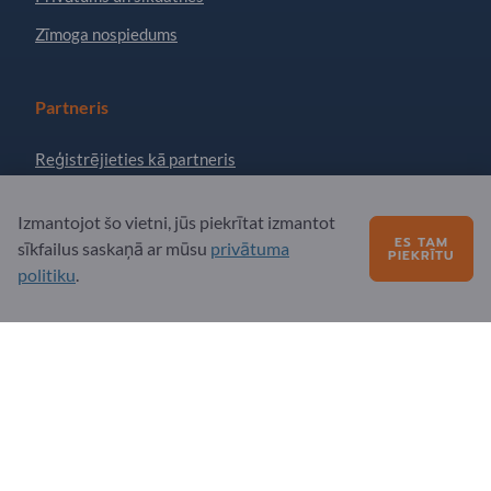
Zīmoga nospiedums
Partneris
Reģistrējieties kā partneris
Abonēt jaunumu lapu
Izmantojot šo vietni, jūs piekrītat izmantot
ES TAM
sīkfailus saskaņā ar mūsu
privātuma
PIEKRĪTU
Jautājumi?
politiku
.
Biežāk uzdotie jautājumi
Mūsu pakalpojumu piedāvājums
Par mums
Ziņojums Exportpages