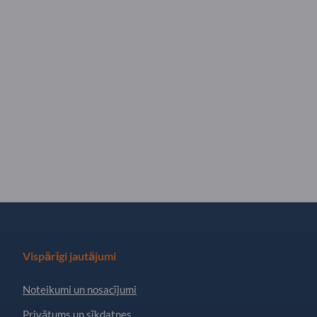
Vispārīgi jautājumi
Noteikumi un nosacījumi
Privātums un sīkdatnes