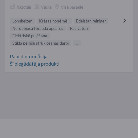
Ražotājs
Vācija
Visā pasaulē
Lohnbeizen
Krāsas noņēmēji
Edelstahlreiniger
Nerūsējošā tērauda apdares
Pasivatori
Elektriskā pulēšana
Stikla pērlīšu strūklošanas darbi
...
Papildinformācija-
Šī piegādātāja produkti