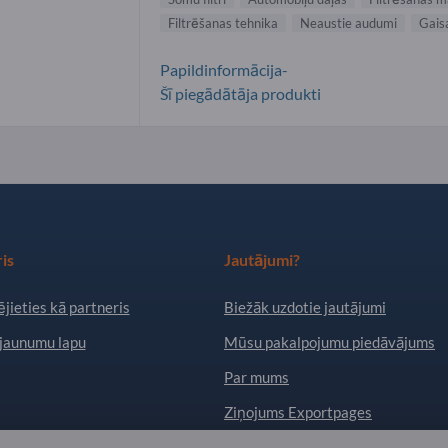
Filtrēšanas tehnika
Neaustie audumi
Gaisa
Papildinformācija-
Šī piegādātāja produkti
is
Jautājumi?
jieties kā partneris
Biežāk uzdotie jautājumi
jaunumu lapu
Mūsu pakalpojumu piedāvājums
Par mums
Ziņojums Exportpages