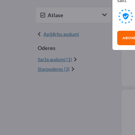
saiti.
Ode
Atlase
Apģērbu audumi
ABON
Oderes
Sarža audumi (1)
Starpoderes (3)