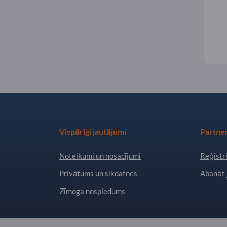
Vispārīgi jautājumi
Partner
Noteikumi un nosacījumi
Reģistrē
Privātums un sīkdatnes
Abonēt 
Zīmoga nospiedums