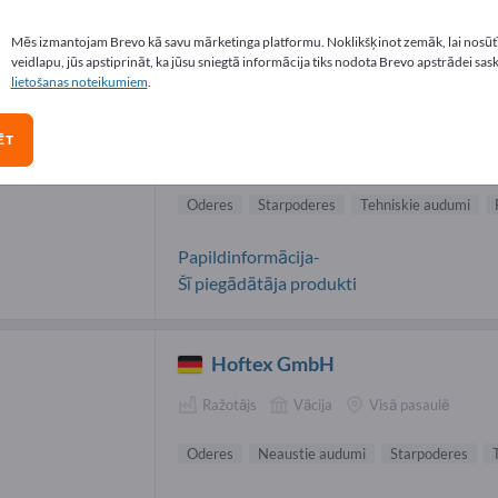
res piegādātāji (4)
Mēs izmantojam Brevo kā savu mārketinga platformu. Noklikšķinot zemāk, lai nosūtī
veidlapu, jūs apstiprināt, ka jūsu sniegtā informācija tiks nodota Brevo apstrādei sas
lietošanas noteikumiem
.
Georg + Otto Friedrich GmbH
ĒT
Ražotājs
Vācija
Visā pasaulē
Oderes
Starpoderes
Tehniskie audumi
Papildinformācija-
Šī piegādātāja produkti
Hoftex GmbH
Ražotājs
Vācija
Visā pasaulē
Oderes
Neaustie audumi
Starpoderes