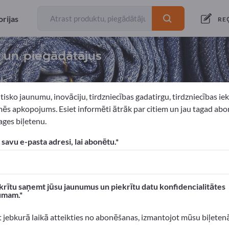
rijas
RE
s un piegādātājus
js
tisko jaunumu, inovāciju, tirdzniecības gadatirgu, tirdzniecības i
ēs apkopojums. Esiet informēti ātrāk par citiem un jau tagad abo
ges biļetenu.
audumi
Oderes
 savu e-pasta adresi, lai abonētu.
xportpages!
 Biznesa kontakti >> sāciet šeit
krītu saņemt jūsu jaunumus un piekrītu datu konfidencialitātes
umam.
n produktus Exportpages.
 atpazīstamību >> publicējiet šeit
t jebkurā laikā atteikties no abonēšanas, izmantojot mūsu biļeten