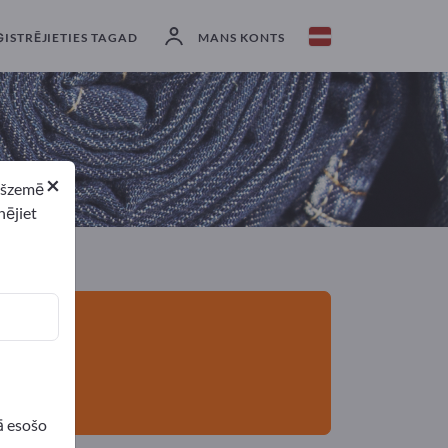
eksportētāji
4
Ražotājs
4
ĢISTRĒJIETIES TAGAD
MANS KONTS
×
ekšzemē
nējiet
ā esošo