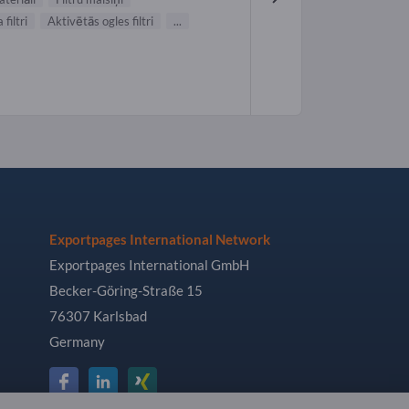
 filtri
Aktivētās ogles filtri
...
Exportpages International Network
Exportpages International GmbH
Becker-Göring-Straße 15
76307 Karlsbad
Germany