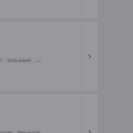
i
Sarža audumi
...
teriāli
Filtru maisiņi