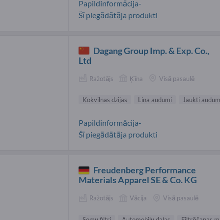
Papildinformācija-
Šī piegādātāja produkti
Dagang Group Imp. & Exp. Co.,
Ltd
Ražotājs
Ķīna
Visā pasaulē
Kokvilnas dzijas
Lina audumi
Jaukti audum
Papildinformācija-
Šī piegādātāja produkti
Freudenberg Performance
Materials Apparel SE & Co. KG
Ražotājs
Vācija
Visā pasaulē
Somu filtri
Automobiļu daļas
Filtrēšanas ma