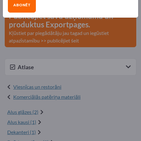
kontakti >> sāciet šeit
ABONĒT
Publicējiet savu uzņēmumu un
produktus Exportpages.
Kļūstiet par piegādātāju jau tagad un iegūstiet
atpazīstamību >> publicējiet šeit
Atlase
Viesnīcas un restorāni
Komerciālās patēriņa materiāli
Alus glāzes (2)
Alus kausi (1)
Dekanteri (1)