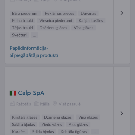
Bāra piederumi
Reklāmas preces
Dāvanas
Pelnu trauki
Viesnīcu piederumi
Kafijas tasītes
Tējas trauki
Dzērienu glāzes
Vīna glāzes
Svečturi
...
Papildinformācija-
Šī piegādātāja produkti
Calp SpA
Ražotājs
Itālija
Visā pasaulē
Kristāla glāzes
Dzērienu glāzes
Vīna glāzes
Salātu bļodas
Ziedu vāzes
Alus glāzes
Karafes
Stikla bļodas
Kristāla figūras
...