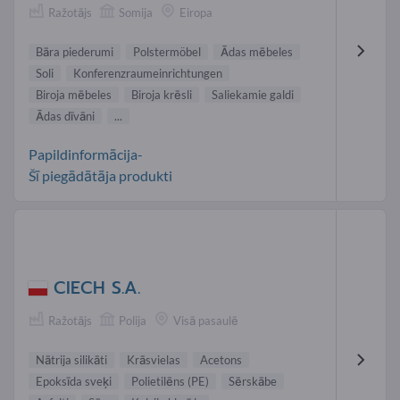
Ražotājs
Somija
Eiropa
Bāra piederumi
Polstermöbel
Ādas mēbeles
Soli
Konferenzraumeinrichtungen
Biroja mēbeles
Biroja krēsli
Saliekamie galdi
Ādas dīvāni
...
Papildinformācija-
Šī piegādātāja produkti
CIECH S.A.
Ražotājs
Polija
Visā pasaulē
Nātrija silikāti
Krāsvielas
Acetons
Epoksīda sveķi
Polietilēns (PE)
Sērskābe