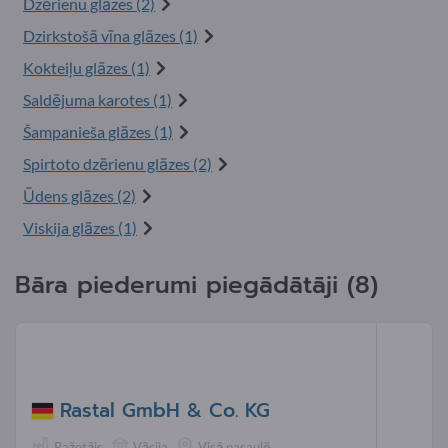
Dzērienu glāzes (2)
Dzirkstošā vīna glāzes (1)
Kokteiļu glāzes (1)
Saldējuma karotes (1)
Šampanieša glāzes (1)
Spirtoto dzērienu glāzes (2)
Ūdens glāzes (2)
Viskija glāzes (1)
Bāra piederumi piegādātāji (8)
Rastal GmbH & Co. KG
Ražotājs
Vācija
Visā pasaulē