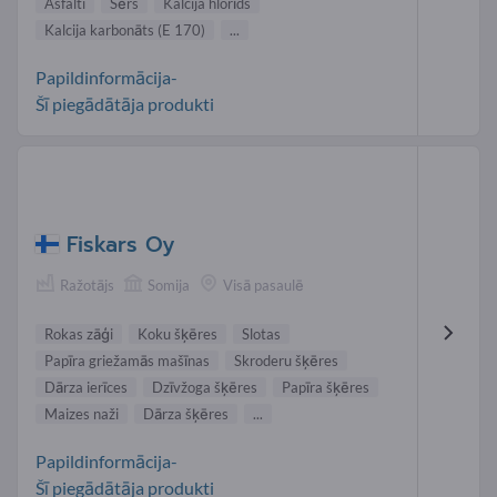
Asfalti
Sērs
Kalcija hlorīds
Kalcija karbonāts (E 170)
...
Papildinformācija-
Šī piegādātāja produkti
Fiskars Oy
Ražotājs
Somija
Visā pasaulē
Rokas zāģi
Koku šķēres
Slotas
Papīra griežamās mašīnas
Skroderu šķēres
Dārza ierīces
Dzīvžoga šķēres
Papīra šķēres
Maizes naži
Dārza šķēres
...
Papildinformācija-
Šī piegādātāja produkti