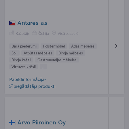
Antares a.s.
Ražotājs
Čehija
Visā pasaulē
Bāra piederumi
Polstermöbel
Ādas mēbeles
Soli
Atpūtas mēbeles
Biroja mēbeles
Biroja krēsli
Gastronomijas mēbeles
Virtuves krēsli
...
Papildinformācija-
Šī piegādātāja produkti
Arvo Piiroinen Oy