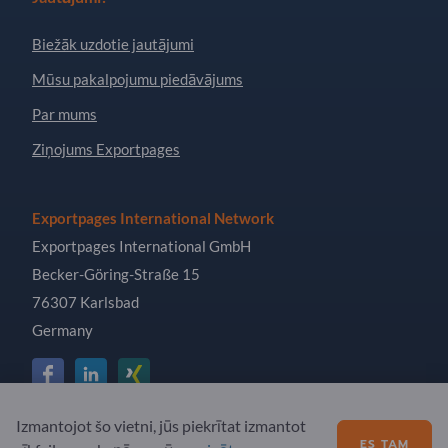
Biežāk uzdotie jautājumi
Mūsu pakalpojumu piedāvājums
Par mums
Ziņojums Exportpages
Exportpages International Network
Exportpages International GmbH
Becker-Göring-Straße 15
76307 Karlsbad
Germany
Izmantojot šo vietni, jūs piekrītat izmantot
Copyright © 2026 Exportpages International GmbH. All
ES TAM