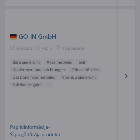
GO IN GmbH
Ražotājs
Vācija
Visā pasaulē
Bāra piederumi
Ādas mēbeles
Soli
Konferenzraumeinrichtungen
Dārza mēbeles
Gastronomijas mēbeles
Viesnīcu piederumi
Saliekamie galdi
...
Papildinformācija-
Šī piegādātāja produkti