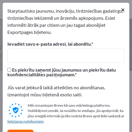
8
×
Ražotājs
8
Starptautisko jaunumu, inovāciju, tirdzniecības gadatirgu,
tirdzniecības iekšzemē un ārzemēs apkopojums. Esiet
informēti ātrāk par citiem un jau tagad abonējiet
Bāra piederumi – atrodiet
Exportpages biļetenu.
ražotājus un piegādātājus
Ievadiet savu e-pasta adresi, lai abonētu.
eksportētāji
Ražotājs
8
8
Es piekrītu saņemt jūsu jaunumus un piekrītu datu
konfidencialitātes paziņojumam.
Exportpages
Uzņēmuma aprīkojums / Iestādes iekārtojums
Jūs varat jebkurā laikā atteikties no abonēšanas,
Viesnīcas un restorāni
Bāra piederumi
izmantojot mūsu biļetenā esošo saiti.
Mēs izmantojam Brevo kā savu mārketinga platformu.
Reklāmējieties bez maksas
Noklikšķinot zemāk, lai nosūtītu šo veidlapu, jūs apstiprināt, ka
Exportpages!
jūsu sniegtā informācija tiks nodota Brevo apstrādei saskaņā ar
lietošanas noteikumiem
.
Pieprasījumi – Piedāvājumi – Lietotas preces – Biznesa