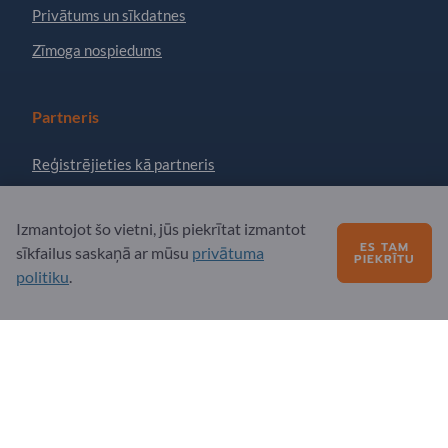
Privātums un sīkdatnes
Zīmoga nospiedums
Partneris
Reģistrējieties kā partneris
Abonēt jaunumu lapu
Izmantojot šo vietni, jūs piekrītat izmantot
ES TAM
sīkfailus saskaņā ar mūsu
privātuma
PIEKRĪTU
Jautājumi?
politiku
.
Biežāk uzdotie jautājumi
Mūsu pakalpojumu piedāvājums
Par mums
Ziņojums Exportpages