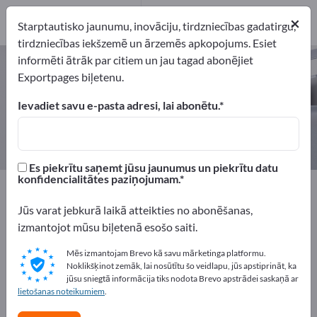
Ražotājs
1
×
Starptautisko jaunumu, inovāciju, tirdzniecības gadatirgu,
tirdzniecības iekšzemē un ārzemēs apkopojums. Esiet
informēti ātrāk par citiem un jau tagad abonējiet
Starojuma aizsargkabīnes –
Exportpages biļetenu.
atrodiet ražotājus un piegādātājus
Ievadiet savu e-pasta adresi, lai abonētu.
eksportētāji
Ražotājs
1
1
Es piekrītu saņemt jūsu jaunumus un piekrītu datu
konfidencialitātes paziņojumam.
Exportpages
Drošība un aizsardzība
Aizsardzība pret radiāciju
Starojuma aizsargkabīnes
Jūs varat jebkurā laikā atteikties no abonēšanas,
izmantojot mūsu biļetenā esošo saiti.
Reklāmējieties bez maksas
Mēs izmantojam Brevo kā savu mārketinga platformu.
Exportpages!
Noklikšķinot zemāk, lai nosūtītu šo veidlapu, jūs apstiprināt, ka
jūsu sniegtā informācija tiks nodota Brevo apstrādei saskaņā ar
Pieprasījumi – Piedāvājumi – Lietotas preces – Biznesa
lietošanas noteikumiem
.
kontakti >> sāciet šeit