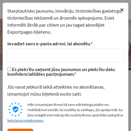
1
×
Ražotājs
1
Starptautisko jaunumu, inovāciju, tirdzniecības gadatirgu,
tirdzniecības iekšzemē un ārzemēs apkopojums. Esiet
informēti ātrāk par citiem un jau tagad abonējiet
Ziedu vāzes – atrodiet ražotājus
Exportpages biļetenu.
un piegādātājus
Ievadiet savu e-pasta adresi, lai abonētu.
eksportētāji
Ražotājs
1
1
Es piekrītu saņemt jūsu jaunumus un piekrītu datu
konfidencialitātes paziņojumam.
Exportpages
Māja un dārzs
Mājokļa aksesuāri
Ziedu vāzes
Jūs varat jebkurā laikā atteikties no abonēšanas,
izmantojot mūsu biļetenā esošo saiti.
Reklāmējieties bez maksas
Mēs izmantojam Brevo kā savu mārketinga platformu.
Exportpages!
Noklikšķinot zemāk, lai nosūtītu šo veidlapu, jūs apstiprināt, ka
jūsu sniegtā informācija tiks nodota Brevo apstrādei saskaņā ar
Pieprasījumi – Piedāvājumi – Lietotas preces – Biznesa
lietošanas noteikumiem
.
kontakti >> sāciet šeit