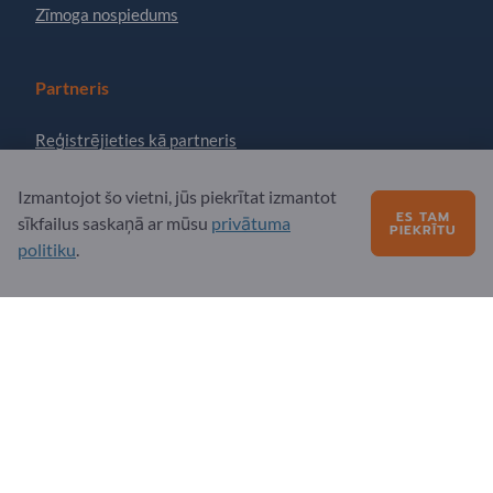
Zīmoga nospiedums
Partneris
Reģistrējieties kā partneris
Abonēt jaunumu lapu
Izmantojot šo vietni, jūs piekrītat izmantot
ES TAM
sīkfailus saskaņā ar mūsu
privātuma
PIEKRĪTU
politiku
.
Jautājumi?
Biežāk uzdotie jautājumi
Mūsu pakalpojumu piedāvājums
Par mums
Ziņojums Exportpages