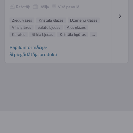
Ražotājs
Itālija
Visā pasaulē
Ziedu vāzes
Kristāla glāzes
Dzērienu glāzes
Vīna glāzes
Salātu bļodas
Alus glāzes
Karafes
Stikla bļodas
Kristāla figūras
...
Papildinformācija-
Šī piegādātāja produkti