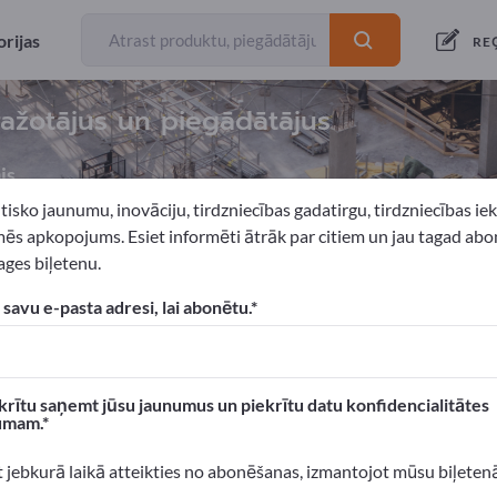
rijas
RE
ražotājus un piegādātājus
js
tisko jaunumu, inovāciju, tirdzniecības gadatirgu, tirdzniecības i
ēs apkopojums. Esiet informēti ātrāk par citiem un jau tagad abo
ges biļetenu.
enti
Durvju elementi
 savu e-pasta adresi, lai abonētu.
xportpages!
 Biznesa kontakti >> sāciet šeit
krītu saņemt jūsu jaunumus un piekrītu datu konfidencialitātes
umam.
n produktus Exportpages.
 atpazīstamību >> publicējiet šeit
t jebkurā laikā atteikties no abonēšanas, izmantojot mūsu biļeten