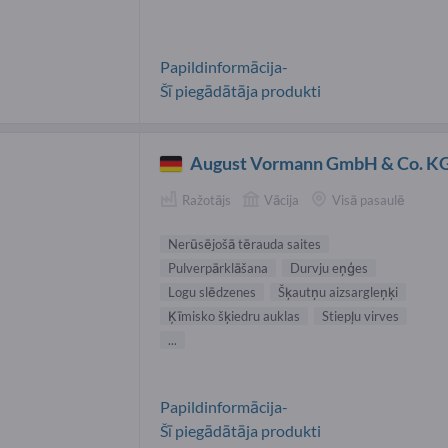
Papildinformācija-
Šī piegādātāja produkti
August Vormann GmbH & Co. K
Ražotājs
Vācija
Visā pasaulē
Nerūsējošā tērauda saites
Pulverpārklāšana
Durvju eņģes
Logu slēdzenes
Šķautņu aizsargleņķi
Ķīmisko šķiedru auklas
Stiepļu virves
...
Papildinformācija-
Šī piegādātāja produkti