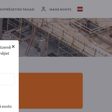
eksportētāji
9
Ražotājs
9
ĢISTRĒJIETIES TAGAD
MANS KONTS
×
ekšzemē
nējiet
ā esošo