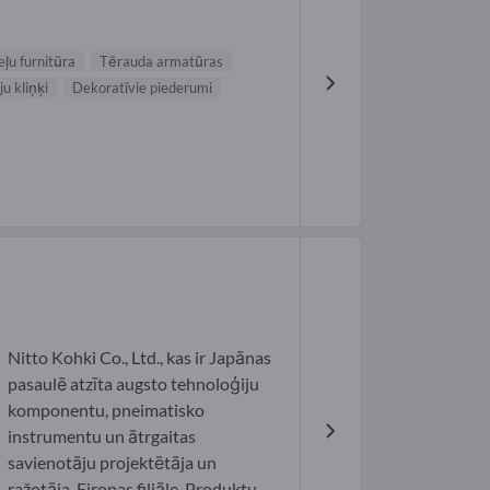
ļu furnitūra
Tērauda armatūras
u kliņķi
Dekoratīvie piederumi
Nitto Kohki Co., Ltd., kas ir Japānas
pasaulē atzīta augsto tehnoloģiju
komponentu, pneimatisko
instrumentu un ātrgaitas
savienotāju projektētāja un
ražotāja, Eiropas filiāle. Produktu