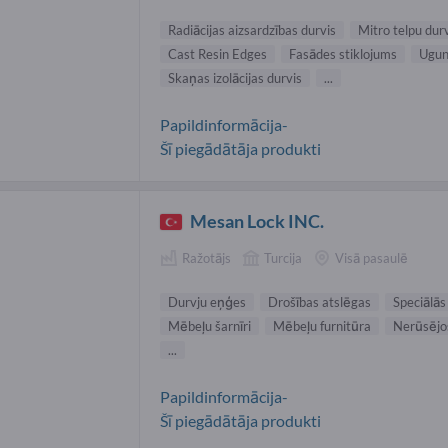
Radiācijas aizsardzības durvis
Mitro telpu dur
Cast Resin Edges
Fasādes stiklojums
Ugun
Skaņas izolācijas durvis
...
Papildinformācija-
Šī piegādātāja produkti
Mesan Lock INC.
Ražotājs
Turcija
Visā pasaulē
Durvju eņģes
Drošības atslēgas
Speciālās
Mēbeļu šarnīri
Mēbeļu furnitūra
Nerūsējoš
...
Papildinformācija-
Šī piegādātāja produkti