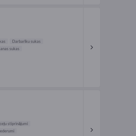
kas
Darbarīku sukas
anas sukas
ceļu stiprinājumi
iederumi