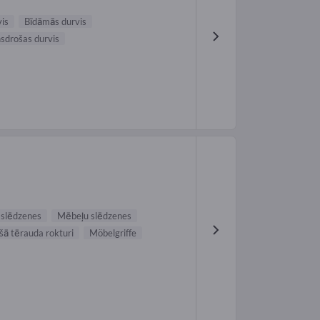
vis
Bīdāmās durvis
sdrošas durvis
 slēdzenes
Mēbeļu slēdzenes
ā tērauda rokturi
Möbelgriffe