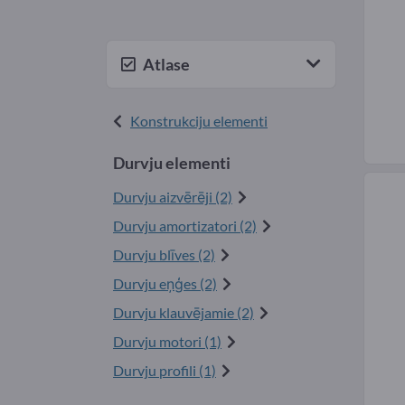
Atlase
Konstrukciju elementi
Durvju elementi
Durvju aizvērēji (2)
Durvju amortizatori (2)
Durvju blīves (2)
Durvju eņģes (2)
Durvju klauvējamie (2)
Durvju motori (1)
Durvju profili (1)