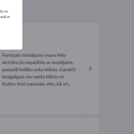
tu šo
kaņā ar
Pareizais risinājums visam Mēs
aicinām jūs iepazīties ar, iespējams,
pasaulē lielāko suku klāstu. Gandrīz
bezgalīgais otu veidu klāsts no
Kullen-Koti pasaules vien, kā arī...