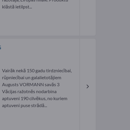
klāstā ietilpst...
G
Vairāk nekā 150 gadu tirdzniecībai,
rūpniecībai un galalietotājiem
Augusts VORMANN savās 3
Vācijas ražotnēs nodarbina
aptuveni 190 cilvēkus, no kuriem
aptuveni puse strādā...