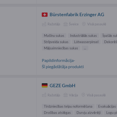
Bürstenfabrik Erzinger AG
Ražotājs
Šveice
Visā pasaulē
Mašīnu sukas
Industriālās sukas
Īpašās su
Strīpveida sukas
Lötwasserpinsel
Dekorēš
Mājsaimniecības sukas
...
Papildinformācija-
Šī piegādātāja produkti
GEZE GmbH
Ražotājs
Vācija
Visā pasaulē
Tirdzniecības telpu noformēšana
Evakuācijas 
Drošības atslēgas
Durvju aizvērēji
Logu p