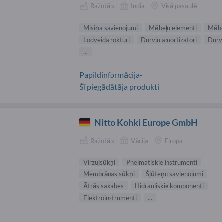
Ražotājs
India
Visā pasaulē
Misiņa savienojumi
Mēbeļu elementi
Mēbe
Lodveida rokturi
Durvju amortizatori
Durvj
...
Papildinformācija-
Šī piegādātāja produkti
Nitto Kohki Europe GmbH
Ražotājs
Vācija
Eiropa
Virzuļsūkņi
Pneimatiskie instrumenti
Membrānas sūkņi
Šļūteņu savienojumi
Ātrās sakabes
Hidrauliskie komponenti
Elektroinstrumenti
...