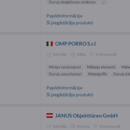
Durvju bloķēšanas sistēmas
...
Papildinformācija-
Šī piegādātāja produkti
OMP PORRO S.r.l
Ražotājs
Itālija
Visā pasaulē
Misiņa savienojumi
Mēbeļu elementi
Mēbe
Durvju amortizatori
Möbelgriffe
Durvju kli
Papildinformācija-
Šī piegādātāja produkti
JANUS Objekttüren GmbH
Ražotājs
Austrija
Visā pasaulē