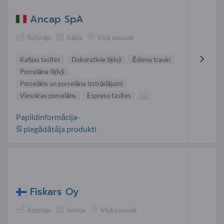
Ancap SpA
Ražotājs
Itālija
Visā pasaulē
Kafijas tasītes
Dekoratīvie šķīvji
Ēdienu trauki
Porcelāna šķīvji
Porcelāns un porcelāna izstrādājumi
Viesnīcas porcelāns
Espreso tasītes
...
Papildinformācija-
Šī piegādātāja produkti
Fiskars Oy
Ražotājs
Somija
Visā pasaulē