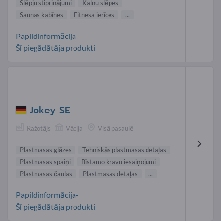
Slēpju stiprinājumi
Kalnu slēpes
Saunas kabīnes
Fitnesa ierīces
...
Papildinformācija-
Šī piegādātāja produkti
Jokey SE
Ražotājs
Vācija
Visā pasaulē
Plastmasas glāzes
Tehniskās plastmasas detaļas
Plastmasas spaiņi
Bīstamo kravu iesaiņojumi
Plastmasas čaulas
Plastmasas detaļas
...
Papildinformācija-
Šī piegādātāja produkti