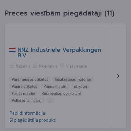
Preces viesībām piegādātāji (11)
NNZ Industriële Verpakkingen
B.V.
Ražotājs
Nīderlande
Visā pasaulē
Pašlīmējošas etiķetes
Iepakošanas materiāli
Papīra etiķetes
Papīra maisiņi
Etiķetes
Folijas maisiņi
Rūpniecības iepakojumi
Polietilēna maisiņi
...
Papildinformācija-
Šī piegādātāja produkti