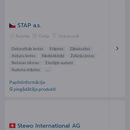
STAP a.s.
Ražotājs
Čehija
Visā pasaulē
Dekoratīvās lentes
Etiķetes
Zābaksaites
Aizkaru lentes
Rāvējslēdzēji
Žalūziju jostas
Nešanas siksnas
Elastīgie audumi
Auduma etiķetes
...
Papildinformācija-
Šī piegādātāja produkti
Stewo International AG