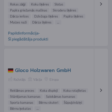
Rokas zāģi
Koku šķēres
Slotas
Papīra griežamās mašīnas
Skroderu šķēres
Dārza ierīces
Dzīvžoga šķēres
Papīra šķēres
Maizes naži
Dārza šķēres
...
Papildinformācija-
Šī piegādātāja produkti
Gloco Holzwaren GmbH
Ražotājs
Vācija
Eiropa
Reklāmas preces
Koka displeji
Koka rotaļlietas
Stūrējamas kamanas
Salokāmas kamanas
Sporta kamanas
Bērnu skuteri
Šūpuļzirdziņi
Bērnu ķekatas
...