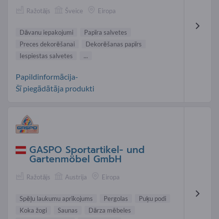
Ražotājs
Šveice
Eiropa
Dāvanu iepakojumi
Papīra salvetes
Preces dekorēšanai
Dekorēšanas papīrs
Iespiestas salvetes
...
Papildinformācija-
Šī piegādātāja produkti
GASPO Sportartikel- und
Gartenmöbel GmbH
Ražotājs
Austrija
Eiropa
Spēļu laukumu aprīkojums
Pergolas
Puķu podi
Koka žogi
Saunas
Dārza mēbeles