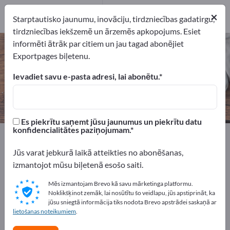
11
×
Ražotājs
11
Starptautisko jaunumu, inovāciju, tirdzniecības gadatirgu,
tirdzniecības iekšzemē un ārzemēs apkopojums. Esiet
informēti ātrāk par citiem un jau tagad abonējiet
Preces viesībām – atrodiet
Exportpages biļetenu.
ražotājus un piegādātājus
Ievadiet savu e-pasta adresi, lai abonētu.
eksportētāji
Ražotājs
11
11
Es piekrītu saņemt jūsu jaunumus un piekrītu datu
konfidencialitātes paziņojumam.
Exportpages
Māja un dārzs
Preces viesībām
Jūs varat jebkurā laikā atteikties no abonēšanas,
Reklāmējieties bez maksas
izmantojot mūsu biļetenā esošo saiti.
Exportpages!
Mēs izmantojam Brevo kā savu mārketinga platformu.
Noklikšķinot zemāk, lai nosūtītu šo veidlapu, jūs apstiprināt, ka
Pieprasījumi – Piedāvājumi – Lietotas preces – Biznesa
jūsu sniegtā informācija tiks nodota Brevo apstrādei saskaņā ar
kontakti >> sāciet šeit
lietošanas noteikumiem
.