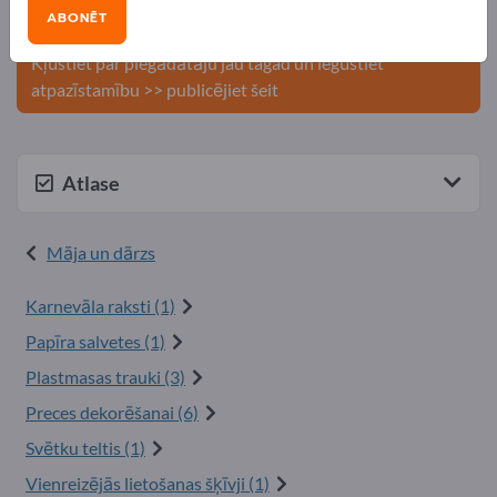
Publicējiet savu uzņēmumu un
ABONĒT
produktus Exportpages.
Kļūstiet par piegādātāju jau tagad un iegūstiet
atpazīstamību >> publicējiet šeit
Atlase
Māja un dārzs
Karnevāla raksti (1)
Papīra salvetes (1)
Plastmasas trauki (3)
Preces dekorēšanai (6)
Svētku teltis (1)
Vienreizējās lietošanas šķīvji (1)