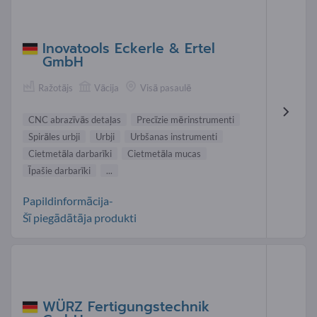
Inovatools Eckerle & Ertel
GmbH
Ražotājs
Vācija
Visā pasaulē
CNC abrazīvās detaļas
Precīzie mērinstrumenti
Spirāles urbji
Urbji
Urbšanas instrumenti
Cietmetāla darbarīki
Cietmetāla mucas
Īpašie darbarīki
...
Papildinformācija-
Šī piegādātāja produkti
WÜRZ Fertigungstechnik