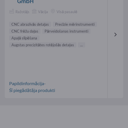
GmbH
Ražotājs
Vācija
Visā pasaulē
CNC abrazīvās detaļas
Precīzie mērinstrumenti
CNC frēžu daļas
Pārveidošanas instrumenti
Apaļā slīpēšana
Augstas precizitātes rotējošās detaļas
...
Papildinformācija-
Šī piegādātāja produkti