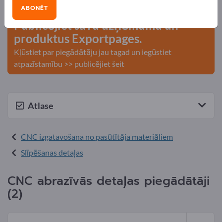
kontakti >> sāciet šeit
ABONĒT
Publicējiet savu uzņēmumu un
produktus Exportpages.
Kļūstiet par piegādātāju jau tagad un iegūstiet
atpazīstamību >> publicējiet šeit
Atlase
CNC izgatavošana no pasūtītāja materiāliem
Slīpēšanas detaļas
CNC abrazīvās detaļas piegādātāji
(2)