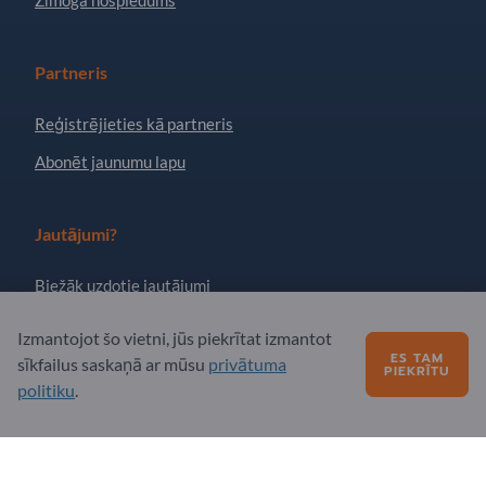
Zīmoga nospiedums
Partneris
Reģistrējieties kā partneris
Abonēt jaunumu lapu
Jautājumi?
Biežāk uzdotie jautājumi
Mūsu pakalpojumu piedāvājums
Izmantojot šo vietni, jūs piekrītat izmantot
ES TAM
Par mums
sīkfailus saskaņā ar mūsu
privātuma
PIEKRĪTU
politiku
.
Ziņojums Exportpages
Exportpages International Network