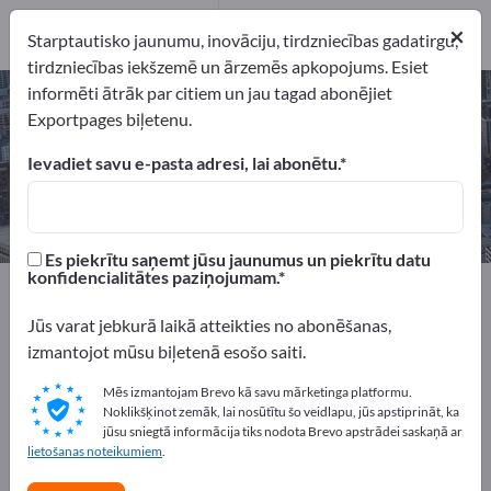
Ražotājs
2
×
Starptautisko jaunumu, inovāciju, tirdzniecības gadatirgu,
tirdzniecības iekšzemē un ārzemēs apkopojums. Esiet
informēti ātrāk par citiem un jau tagad abonējiet
CNC abrazīvās detaļas – atrodiet
Exportpages biļetenu.
ražotājus un piegādātājus
Ievadiet savu e-pasta adresi, lai abonētu.
eksportētāji
Ražotājs
2
2
Es piekrītu saņemt jūsu jaunumus un piekrītu datu
konfidencialitātes paziņojumam.
Exportpages
Pakalpojumi
CNC izgatavošana no pasūtītāja materiāliem
Jūs varat jebkurā laikā atteikties no abonēšanas,
CNC abrazīvās detaļas
izmantojot mūsu biļetenā esošo saiti.
Mēs izmantojam Brevo kā savu mārketinga platformu.
Reklāmējieties bez maksas
Noklikšķinot zemāk, lai nosūtītu šo veidlapu, jūs apstiprināt, ka
Exportpages!
jūsu sniegtā informācija tiks nodota Brevo apstrādei saskaņā ar
lietošanas noteikumiem
.
Pieprasījumi – Piedāvājumi – Lietotas preces – Biznesa