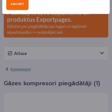
kontakti >> sāciet šeit
ABONĒT
Publicējiet savu uzņēmumu un
produktus Exportpages.
Kļūstiet par piegādātāju jau tagad un iegūstiet
atpazīstamību >> publicējiet šeit
Atlase
Kompresori
Gāzes kompresori piegādātāji (1)