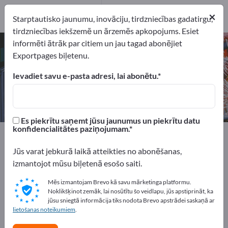
1
×
Ražotājs
1
Starptautisko jaunumu, inovāciju, tirdzniecības gadatirgu,
tirdzniecības iekšzemē un ārzemēs apkopojums. Esiet
informēti ātrāk par citiem un jau tagad abonējiet
Gāzes kompresori – atrodiet
Exportpages biļetenu.
ražotājus un piegādātājus
Ievadiet savu e-pasta adresi, lai abonētu.
eksportētāji
Ražotājs
1
1
Es piekrītu saņemt jūsu jaunumus un piekrītu datu
konfidencialitātes paziņojumam.
Exportpages
Mašīnas un iekārtas
Hidraulika un pneimatika
Kompresori
Jūs varat jebkurā laikā atteikties no abonēšanas,
Gāzes kompresori
izmantojot mūsu biļetenā esošo saiti.
Mēs izmantojam Brevo kā savu mārketinga platformu.
Reklāmējieties bez maksas
Noklikšķinot zemāk, lai nosūtītu šo veidlapu, jūs apstiprināt, ka
Exportpages!
jūsu sniegtā informācija tiks nodota Brevo apstrādei saskaņā ar
lietošanas noteikumiem
.
Pieprasījumi – Piedāvājumi – Lietotas preces – Biznesa