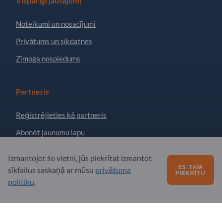
Vispārīgi jautājumi
Noteikumi un nosacījumi
Privātums un sīkdatnes
Zīmoga nospiedums
Partneris
Reģistrējieties kā partneris
Abonēt jaunumu lapu
Izmantojot šo vietni, jūs piekrītat izmantot
Jautājumi?
ES TAM
sīkfailus saskaņā ar mūsu
privātuma
PIEKRĪTU
politiku
.
Biežāk uzdotie jautājumi
Mūsu pakalpojumu piedāvājums