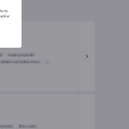
tu šo
kaņā ar
ji
Augļu preparāti
rādāta marcipāna masa
...
ejvielas
Bišu vasks