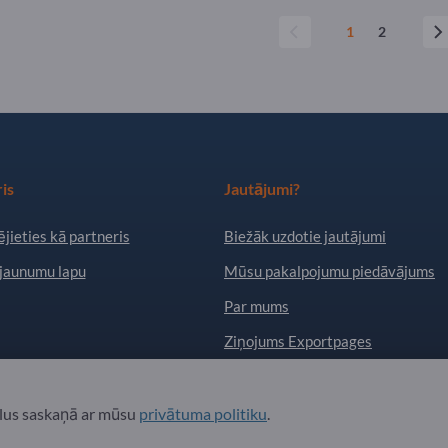
1
2
is
Jautājumi?
jieties kā partneris
Biežāk uzdotie jautājumi
jaunumu lapu
Mūsu pakalpojumu piedāvājums
Par mums
Ziņojums Exportpages
. All Rights Reserved.
ailus saskaņā ar mūsu
privātuma politiku
.