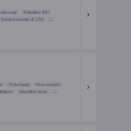
sīda sveķi
Polietilēns (PE)
Kalcija karbonāts (E 170)
...
on
Frī kartupeļi
Piena produkti
rādājumi
Kūpinātas desas
...