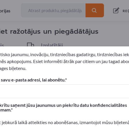
eksportētāj
12
rijas
RE
et ražotājus un piegādātājus
js
Izplatītāji
1
tisko jaunumu, inovāciju, tirdzniecības gadatirgu, tirdzniecības i
ēs apkopojums. Esiet informēti ātrāk par citiem un jau tagad abo
ges biļetenu.
jas izstrādājumi
Cepšanas piedevas
 savu e-pasta adresi, lai abonētu.
xportpages!
 Biznesa kontakti >> sāciet šeit
krītu saņemt jūsu jaunumus un piekrītu datu konfidencialitātes
umam.
n produktus Exportpages.
 atpazīstamību >> publicējiet šeit
t jebkurā laikā atteikties no abonēšanas, izmantojot mūsu biļeten