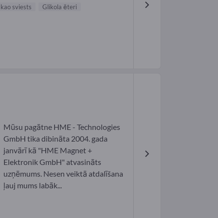
kao sviests
Glikola ēteri
Mūsu pagātne HME - Technologies
GmbH tika dibināta 2004. gada
janvārī kā "HME Magnet +
Elektronik GmbH" atvasināts
uzņēmums. Nesen veiktā atdalīšana
ļauj mums labāk...