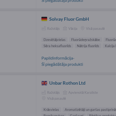
Šī piegādātāja produkti
Solvay Fluor GmbH
Ražotājs
Vācija
Visā pasaulē
Dzesētājvielas
Fluorūdeņražskābe
Fluorū
Sēra heksafluorīds
Nātrija fluorīds
Kalcija 
Papildinformācija-
Šī piegādātāja produkti
Unbar Rothon Ltd
Ražotājs
Apvienotā Karaliste
Visā pasaulē
Krāsvielas
Aromatizētāji un garšas pastiprinā
Paprikapulver
Garšaugi
Pārtikas produktu