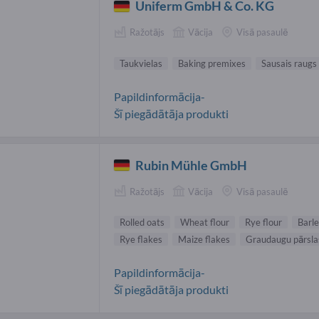
Uniferm GmbH & Co. KG
Ražotājs
Vācija
Visā pasaulē
Taukvielas
Baking premixes
Sausais raugs
Papildinformācija-
Šī piegādātāja produkti
Rubin Mühle GmbH
Ražotājs
Vācija
Visā pasaulē
Rolled oats
Wheat flour
Rye flour
Barle
Rye flakes
Maize flakes
Graudaugu pārsla
Papildinformācija-
Šī piegādātāja produkti