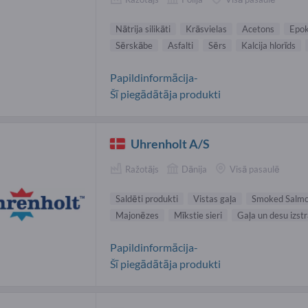
Nātrija silikāti
Krāsvielas
Acetons
Epok
Sērskābe
Asfalti
Sērs
Kalcija hlorīds
Papildinformācija-
Šī piegādātāja produkti
Uhrenholt A/S
Ražotājs
Dānija
Visā pasaulē
Saldēti produkti
Vistas gaļa
Smoked Salm
Majonēzes
Mīkstie sieri
Gaļa un desu izst
Papildinformācija-
Šī piegādātāja produkti