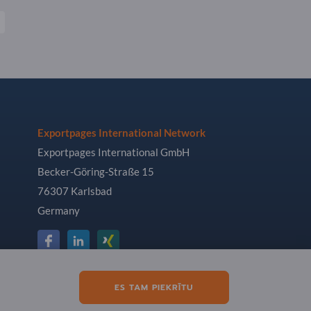
Exportpages International Network
Exportpages International GmbH
Becker-Göring-Straße 15
76307 Karlsbad
Germany
ES TAM PIEKRĪTU