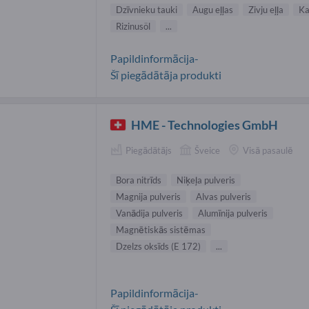
Dzīvnieku tauki
Augu eļļas
Zivju eļļa
Ka
Rizinusöl
...
Papildinformācija-
Šī piegādātāja produkti
HME - Technologies GmbH
Piegādātājs
Šveice
Visā pasaulē
Bora nitrīds
Niķeļa pulveris
Magnija pulveris
Alvas pulveris
Vanādija pulveris
Alumīnija pulveris
Magnētiskās sistēmas
Dzelzs oksīds (E 172)
...
Papildinformācija-