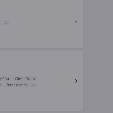
...
y flour
Wheat Flakes
s
Bread crumbs
...