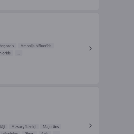
deņradis
Amonija bifluorīds
hlorīds
...
tāji
Aizsarglīdzekļi
Majorāns
 krāsvielas
Pipari
Anis
...