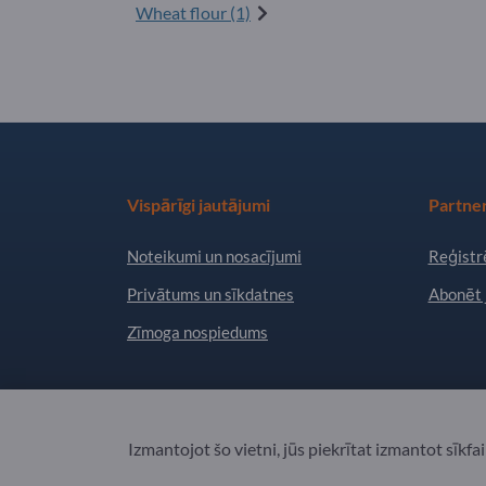
Wheat flour (1)
Vispārīgi jautājumi
Partner
Noteikumi un nosacījumi
Reģistrē
Privātums un sīkdatnes
Abonēt 
Zīmoga nospiedums
Copyright © 2026 Exportpages International GmbH
Izmantojot šo vietni, jūs piekrītat izmantot sīkf