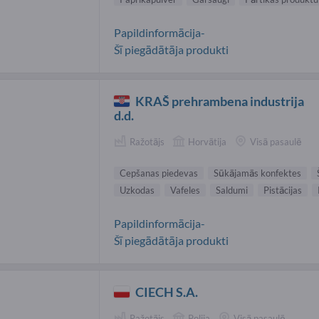
Papildinformācija-
Šī piegādātāja produkti
KRAŠ prehrambena industrija
d.d.
Ražotājs
Horvātija
Visā pasaulē
Cepšanas piedevas
Sūkājamās konfektes
Uzkodas
Vafeles
Saldumi
Pistācijas
Papildinformācija-
Šī piegādātāja produkti
CIECH S.A.
Ražotājs
Polija
Visā pasaulē