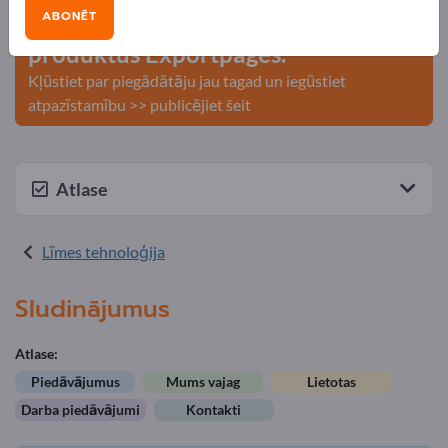
ABONĒT
Publicējiet savu uzņēmumu un
produktus Exportpages.
Kļūstiet par piegādātāju jau tagad un iegūstiet
atpazīstamību >> publicējiet šeit
Atlase
Līmes tehnoloģija
Sludinājumus
Atlase:
Piedāvājumus
Mums vajag
Lietotas
Darba piedāvājumi
Kontakti