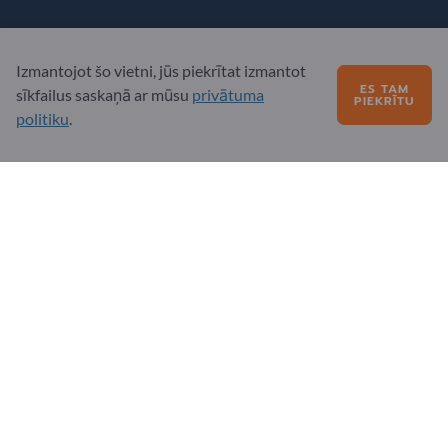
Jautājumi?
Izmantojot šo vietni, jūs piekrītat izmantot
Biežāk uzdotie jautājumi
ES TAM
sīkfailus saskaņā ar mūsu
privātuma
PIEKRĪTU
Mūsu pakalpojumu piedāvājums
politiku
.
Par mums
Ziņojums Exportpages
Exportpages International Network
Exportpages International GmbH
Becker-Göring-Straße 15
76307 Karlsbad
Germany