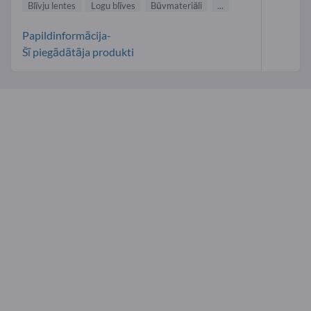
Blīvju lentes
Logu blīves
Būvmateriāli
...
Papildinformācija-
Šī piegādātāja produkti