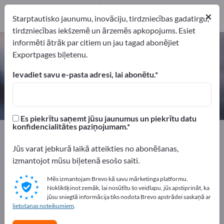
1
×
Ražotājs
1
Starptautisko jaunumu, inovāciju, tirdzniecības gadatirgu,
tirdzniecības iekšzemē un ārzemēs apkopojums. Esiet
informēti ātrāk par citiem un jau tagad abonējiet
Silikona hermētiķi – atrodiet
Exportpages biļetenu.
ražotājus un piegādātājus
Ievadiet savu e-pasta adresi, lai abonētu.
eksportētāji
Ražotājs
1
1
Es piekrītu saņemt jūsu jaunumus un piekrītu datu
konfidencialitātes paziņojumam.
Exportpages
Ķīmija un farmācija
Līmes tehnoloģija
Silikona hermētiķi
Jūs varat jebkurā laikā atteikties no abonēšanas,
izmantojot mūsu biļetenā esošo saiti.
Reklāmējieties bez maksas
Mēs izmantojam Brevo kā savu mārketinga platformu.
Exportpages!
Noklikšķinot zemāk, lai nosūtītu šo veidlapu, jūs apstiprināt, ka
jūsu sniegtā informācija tiks nodota Brevo apstrādei saskaņā ar
Pieprasījumi – Piedāvājumi – Lietotas preces – Biznesa
lietošanas noteikumiem
.
kontakti >> sāciet šeit