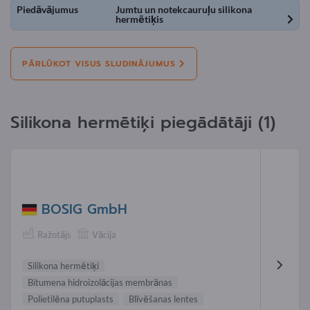
Piedāvājumus
Jumtu un notekcauruļu silikona
hermētiķis
PĀRLŪKOT VISUS SLUDINĀJUMUS
Silikona hermētiķi piegādātāji (1)
BOSIG GmbH
Ražotājs
Vācija
Silikona hermētiķi
Bitumena hidroizolācijas membrānas
Polietilēna putuplasts
Blīvēšanas lentes