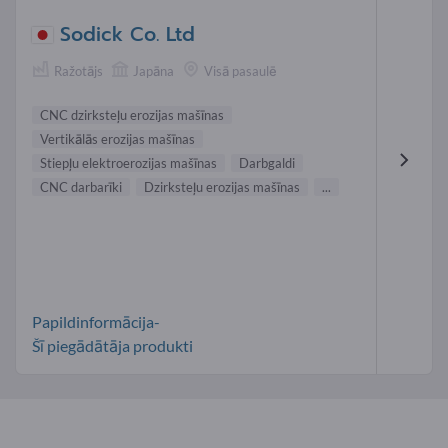
Sodick Co. Ltd
Ražotājs
Japāna
Visā pasaulē
CNC dzirksteļu erozijas mašīnas
Vertikālās erozijas mašīnas
Stiepļu elektroerozijas mašīnas
Darbgaldi
CNC darbarīki
Dzirksteļu erozijas mašīnas
...
Papildinformācija-
Šī piegādātāja produkti