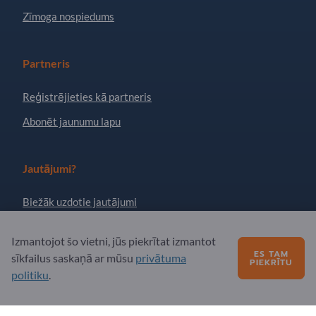
Zīmoga nospiedums
Partneris
Reģistrējieties kā partneris
Abonēt jaunumu lapu
Jautājumi?
Biežāk uzdotie jautājumi
Mūsu pakalpojumu piedāvājums
Izmantojot šo vietni, jūs piekrītat izmantot
Par mums
ES TAM
sīkfailus saskaņā ar mūsu
privātuma
PIEKRĪTU
politiku
.
Ziņojums Exportpages