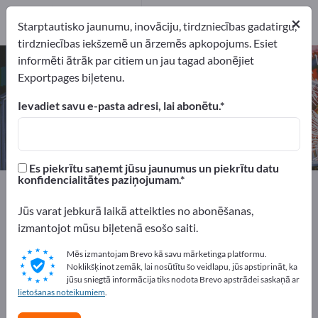
Ražotājs
2
×
Starptautisko jaunumu, inovāciju, tirdzniecības gadatirgu,
tirdzniecības iekšzemē un ārzemēs apkopojums. Esiet
informēti ātrāk par citiem un jau tagad abonējiet
CNC dzirksteļu erozijas mašīnas –
Exportpages biļetenu.
atrodiet ražotājus un piegādātājus
Ievadiet savu e-pasta adresi, lai abonētu.
eksportētāji
Ražotājs
2
2
Es piekrītu saņemt jūsu jaunumus un piekrītu datu
konfidencialitātes paziņojumam.
Exportpages
Mašīnas un iekārtas
CNC iekārtas
CNC dzirksteļu erozijas mašīnas
Jūs varat jebkurā laikā atteikties no abonēšanas,
izmantojot mūsu biļetenā esošo saiti.
Reklāmējieties bez maksas
Mēs izmantojam Brevo kā savu mārketinga platformu.
Exportpages!
Noklikšķinot zemāk, lai nosūtītu šo veidlapu, jūs apstiprināt, ka
jūsu sniegtā informācija tiks nodota Brevo apstrādei saskaņā ar
Pieprasījumi – Piedāvājumi – Lietotas preces – Biznesa
lietošanas noteikumiem
.
kontakti >> sāciet šeit