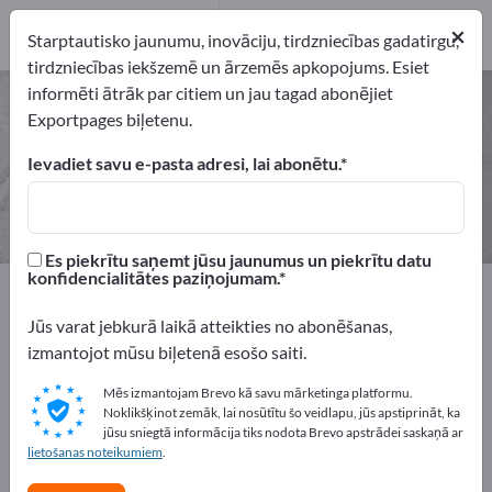
2
×
Ražotājs
2
Starptautisko jaunumu, inovāciju, tirdzniecības gadatirgu,
tirdzniecības iekšzemē un ārzemēs apkopojums. Esiet
informēti ātrāk par citiem un jau tagad abonējiet
Matu šķēres – atrodiet ražotājus
Exportpages biļetenu.
un piegādātājus
Ievadiet savu e-pasta adresi, lai abonētu.
eksportētāji
Ražotājs
2
2
Es piekrītu saņemt jūsu jaunumus un piekrītu datu
konfidencialitātes paziņojumam.
Exportpages
Izejvielas
Komerciālās patēriņa materiāli
Frizieru piederumi
Jūs varat jebkurā laikā atteikties no abonēšanas,
Matu šķēres
izmantojot mūsu biļetenā esošo saiti.
Mēs izmantojam Brevo kā savu mārketinga platformu.
Reklāmējieties bez maksas
Noklikšķinot zemāk, lai nosūtītu šo veidlapu, jūs apstiprināt, ka
Exportpages!
jūsu sniegtā informācija tiks nodota Brevo apstrādei saskaņā ar
lietošanas noteikumiem
.
Pieprasījumi – Piedāvājumi – Lietotas preces – Biznesa