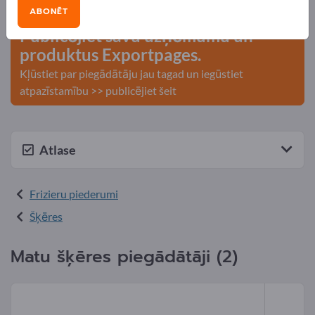
kontakti >> sāciet šeit
ABONĒT
Publicējiet savu uzņēmumu un
produktus Exportpages.
Kļūstiet par piegādātāju jau tagad un iegūstiet
atpazīstamību >> publicējiet šeit
Atlase
Frizieru piederumi
Šķēres
Matu šķēres piegādātāji (2)