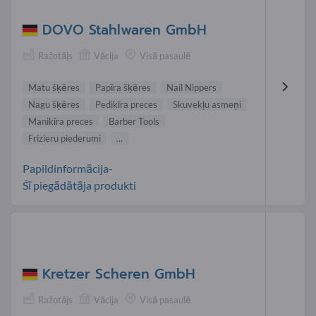
DOVO Stahlwaren GmbH
Ražotājs
Vācija
Visā pasaulē
Matu šķēres
Papīra šķēres
Nail Nippers
Nagu šķēres
Pedikīra preces
Skuvekļu asmeņi
Manikīra preces
Barber Tools
Frizieru piederumi
...
Papildinformācija-
Šī piegādātāja produkti
Kretzer Scheren GmbH
Ražotājs
Vācija
Visā pasaulē