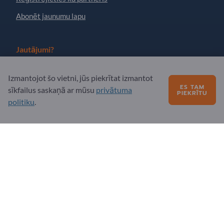
Abonēt jaunumu lapu
Jautājumi?
Biežāk uzdotie jautājumi
Izmantojot šo vietni, jūs piekrītat izmantot
ES TAM
sīkfailus saskaņā ar mūsu
privātuma
Mūsu pakalpojumu piedāvājums
PIEKRĪTU
politiku
.
Par mums
Ziņojums Exportpages
Exportpages International Network
Exportpages International GmbH
Becker-Göring-Straße 15
76307 Karlsbad
Germany