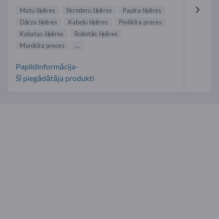
Matu šķēres
Skroderu šķēres
Papīra šķēres
Dārza šķēres
Kabeļu šķēres
Pedikīra preces
Kabatas šķēres
Robotās šķēres
Manikīra preces
...
Papildinformācija-
Šī piegādātāja produkti