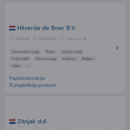
Hilverda de Boer B.V.
Ražotājs
Nīderlande
Visā pasaulē
Dekoratīvie augi
Rozes
Griezti ziedi
Poda stādi
Ziedi un augi
Kaktusi
Neļķes
Lilijas
...
Papildinformācija-
Šī piegādātāja produkti
Zitnjak d.d.