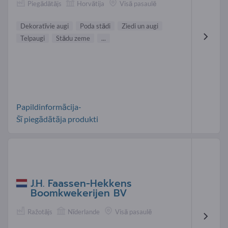
Piegādātājs
Horvātija
Visā pasaulē
Dekoratīvie augi
Poda stādi
Ziedi un augi
Telpaugi
Stādu zeme
...
Papildinformācija-
Šī piegādātāja produkti
J.H. Faassen-Hekkens
Boomkwekerijen BV
Ražotājs
Nīderlande
Visā pasaulē