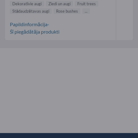
Dekoratīvie augi
Ziedi un augi
Fruit trees
Stādaudzētavas augi
Rose bushes
...
Papildinformācija-
Šī piegādātāja produkti