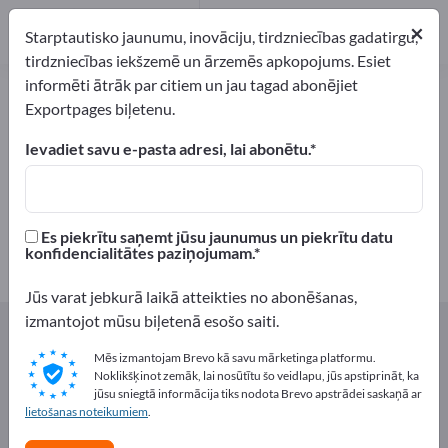
Ražotājs
2
×
Starptautisko jaunumu, inovāciju, tirdzniecības gadatirgu,
Izplatītāji
1
tirdzniecības iekšzemē un ārzemēs apkopojums. Esiet
informēti ātrāk par citiem un jau tagad abonējiet
Dekoratīvie augi – atrodiet
Exportpages biļetenu.
ražotājus un piegādātājus
Ievadiet savu e-pasta adresi, lai abonētu.
eksportētāji
Ražotājs
3
2
Es piekrītu saņemt jūsu jaunumus un piekrītu datu
Izplatītāji
konfidencialitātes paziņojumam.
1
Jūs varat jebkurā laikā atteikties no abonēšanas,
izmantojot mūsu biļetenā esošo saiti.
Exportpages
Lauksaimniecība un mežsaimniecība
Ziedi un augi
Dekoratīvie augi
Mēs izmantojam Brevo kā savu mārketinga platformu.
Noklikšķinot zemāk, lai nosūtītu šo veidlapu, jūs apstiprināt, ka
jūsu sniegtā informācija tiks nodota Brevo apstrādei saskaņā ar
Reklāmējieties bez maksas
lietošanas noteikumiem
.
Exportpages!