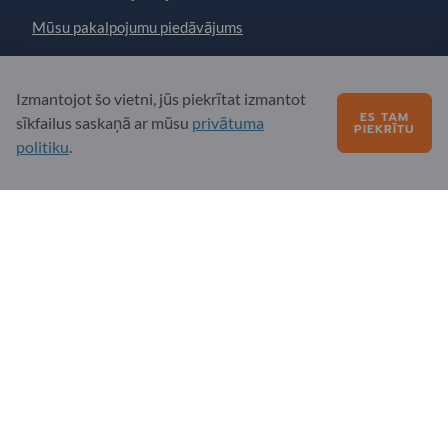
Mūsu pakalpojumu piedāvājums
Par mums
Ziņojums Exportpages
Izmantojot šo vietni, jūs piekrītat izmantot
ES TAM
sīkfailus saskaņā ar mūsu
privātuma
PIEKRĪTU
politiku
.
Exportpages International Network
Exportpages International GmbH
Becker-Göring-Straße 15
76307 Karlsbad
Germany
Copyright © 2026 Exportpages International GmbH. All
Rights Reserved.