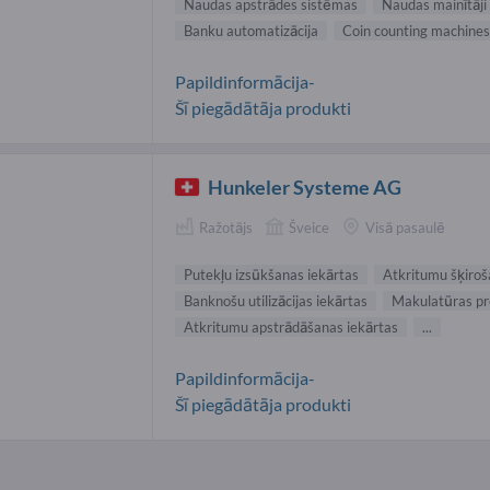
Naudas apstrādes sistēmas
Naudas mainītāji
Banku automatizācija
Coin counting machines
Papildinformācija-
Šī piegādātāja produkti
Hunkeler Systeme AG
Ražotājs
Šveice
Visā pasaulē
Putekļu izsūkšanas iekārtas
Atkritumu šķiroš
Banknošu utilizācijas iekārtas
Makulatūras pr
Atkritumu apstrādāšanas iekārtas
...
Papildinformācija-
Šī piegādātāja produkti