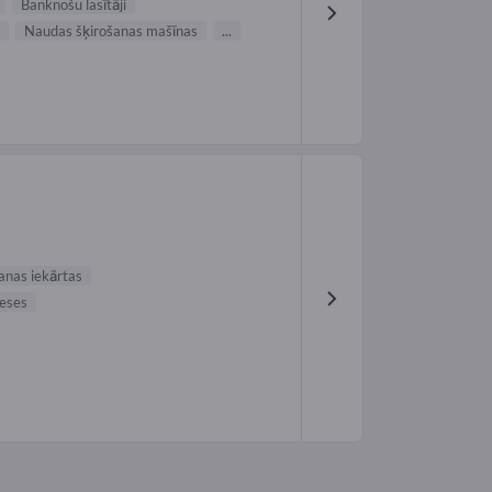
Banknošu lasītāji
Naudas šķirošanas mašīnas
...
anas iekārtas
eses