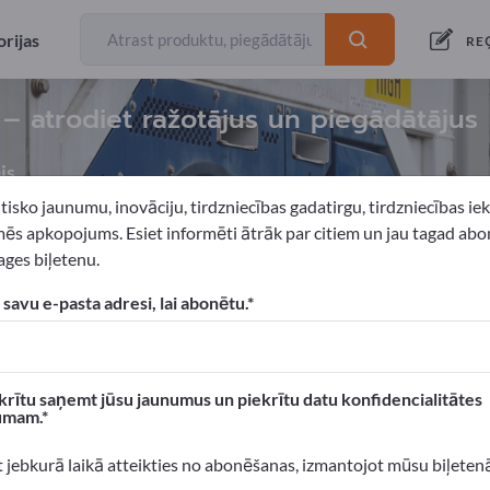
rijas
RE
– atrodiet ražotājus un piegādātājus
js
tisko jaunumu, inovāciju, tirdzniecības gadatirgu, tirdzniecības i
ēs apkopojums. Esiet informēti ātrāk par citiem un jau tagad abo
ges biļetenu.
s iekārtojums
Banku aprīkojums
Naudas apstrādes sistēmas
 savu e-pasta adresi, lai abonētu.
xportpages!
 Biznesa kontakti >> sāciet šeit
krītu saņemt jūsu jaunumus un piekrītu datu konfidencialitātes
umam.
n produktus Exportpages.
 atpazīstamību >> publicējiet šeit
t jebkurā laikā atteikties no abonēšanas, izmantojot mūsu biļeten