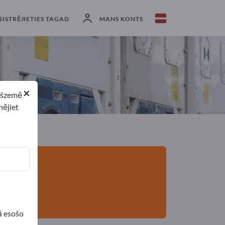
eksportētāji
3
Ražotājs
3
ĢISTRĒJIETIES TAGAD
MANS KONTS
×
ekšzemē
nējiet
ā esošo