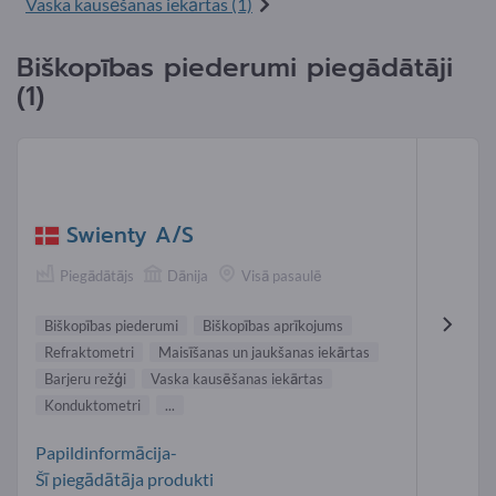
Vaska kausēšanas iekārtas (1)
Biškopības piederumi piegādātāji
(1)
Swienty A/S
Piegādātājs
Dānija
Visā pasaulē
Biškopības piederumi
Biškopības aprīkojums
Refraktometri
Maisīšanas un jaukšanas iekārtas
Barjeru režģi
Vaska kausēšanas iekārtas
Konduktometri
...
Papildinformācija-
Šī piegādātāja produkti