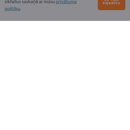
sīkfailus saskaņā ar mūsu
privātuma
PIEKRĪTU
Biežāk uzdotie jautājumi
politiku
.
Mūsu pakalpojumu piedāvājums
Par mums
Ziņojums Exportpages
Exportpages International Network
Exportpages International GmbH
Becker-Göring-Straße 15
76307 Karlsbad
Germany
Copyright © 2026 Exportpages International GmbH. All
Rights Reserved.