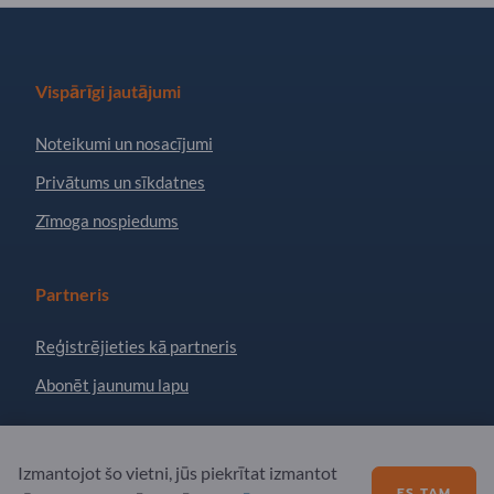
Vispārīgi jautājumi
Noteikumi un nosacījumi
Privātums un sīkdatnes
Zīmoga nospiedums
Partneris
Reģistrējieties kā partneris
Abonēt jaunumu lapu
Jautājumi?
Izmantojot šo vietni, jūs piekrītat izmantot
ES TAM