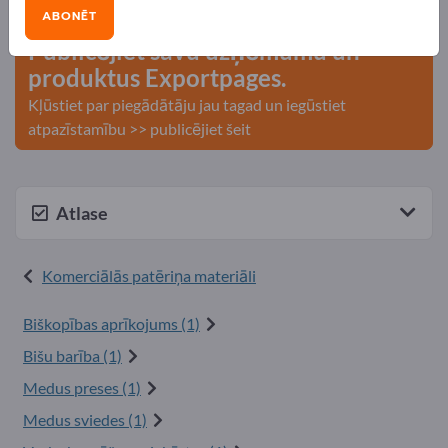
kontakti >> sāciet šeit
ABONĒT
Publicējiet savu uzņēmumu un
produktus Exportpages.
Kļūstiet par piegādātāju jau tagad un iegūstiet
atpazīstamību >> publicējiet šeit
Atlase
Komerciālās patēriņa materiāli
Biškopības aprīkojums (1)
Bišu barība (1)
Medus preses (1)
Medus sviedes (1)