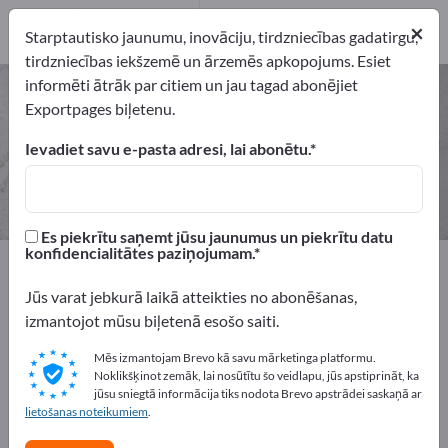
1
×
Izplatītāji
1
Starptautisko jaunumu, inovāciju, tirdzniecības gadatirgu,
tirdzniecības iekšzemē un ārzemēs apkopojums. Esiet
informēti ātrāk par citiem un jau tagad abonējiet
Biškopības piederumi – atrodiet
Exportpages biļetenu.
ražotājus un piegādātājus
Ievadiet savu e-pasta adresi, lai abonētu.
eksportētāji
Izplatītāji
1
1
Es piekrītu saņemt jūsu jaunumus un piekrītu datu
konfidencialitātes paziņojumam.
Exportpages
Izejvielas
Komerciālās patēriņa materiāli
Jūs varat jebkurā laikā atteikties no abonēšanas,
Biškopības piederumi
izmantojot mūsu biļetenā esošo saiti.
Mēs izmantojam Brevo kā savu mārketinga platformu.
Reklāmējieties bez maksas
Noklikšķinot zemāk, lai nosūtītu šo veidlapu, jūs apstiprināt, ka
Exportpages!
jūsu sniegtā informācija tiks nodota Brevo apstrādei saskaņā ar
lietošanas noteikumiem
.
Pieprasījumi – Piedāvājumi – Lietotas preces – Biznesa