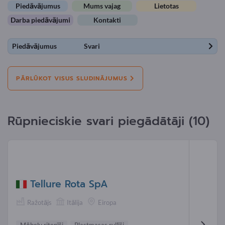
Piedāvājumus
Mums vajag
Lietotas
Darba piedāvājumi
Kontakti
Piedāvājumus
Svari
PĀRLŪKOT VISUS SLUDINĀJUMUS
Rūpnieciskie svari piegādātāji (10)
Tellure Rota SpA
Ražotājs
Itālija
Eiropa
Mēbeļu ritenīši
Plastmasas rullīši