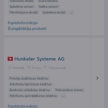
Svēršanas devēji
Svaru tehnika
Spiediena sensori
Spēka sensori
Pārvietojuma devēji
Spiediena devēji
...
Papildinformācija-
Šī piegādātāja produkti
Hunkeler Systeme AG
Ražotājs
Šveice
Visā pasaulē
Putekļu izsūkšanas iekārtas
Atkritumu šķirošanas iekārtas
Banknošu utilizācijas iekārtas
Makulatūras preses
Atkritumu apstrādāšanas iekārtas
...
Papildinformācija-