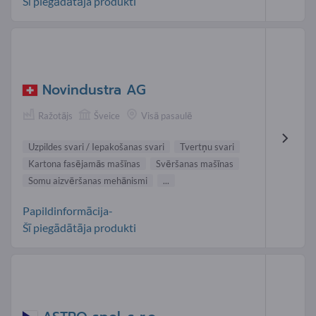
Šī piegādātāja produkti
Novindustra AG
Ražotājs
Šveice
Visā pasaulē
Uzpildes svari / Iepakošanas svari
Tvertņu svari
Kartona fasējamās mašīnas
Svēršanas mašīnas
Somu aizvēršanas mehānismi
...
Papildinformācija-
Šī piegādātāja produkti