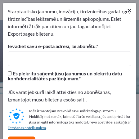
Ražotājs
9
×
Starptautisko jaunumu, inovāciju, tirdzniecības gadatirgu,
Izplatītāji
1
tirdzniecības iekšzemē un ārzemēs apkopojums. Esiet
informēti ātrāk par citiem un jau tagad abonējiet
Rūpnieciskie svari – atrodiet
Exportpages biļetenu.
ražotājus un piegādātājus
Ievadiet savu e-pasta adresi, lai abonētu.
eksportētāji
Ražotājs
10
9
Es piekrītu saņemt jūsu jaunumus un piekrītu datu
Izplatītāji
konfidencialitātes paziņojumam.
1
Jūs varat jebkurā laikā atteikties no abonēšanas,
izmantojot mūsu biļetenā esošo saiti.
Exportpages
Mērīšanas tehnoloģijas un optika
Svaru tehnika
Rūpnieciskie svari
Mēs izmantojam Brevo kā savu mārketinga platformu.
Noklikšķinot zemāk, lai nosūtītu šo veidlapu, jūs apstiprināt, ka
jūsu sniegtā informācija tiks nodota Brevo apstrādei saskaņā ar
Reklāmējieties bez maksas
lietošanas noteikumiem
.
Exportpages!