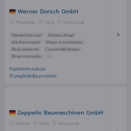
Werner Dorsch GmbH
Piegādātājs
Vācija
Visā pasaulē
Rūpnieciskie svari
Datuma zīmogi
Atkritumu spaiņi
Mapes ar gredzeniem
Biroja piederumi
Caurumotāji birojam
Biroja saspraudes
...
Papildinformācija-
Šī piegādātāja produkti
Zeppelin Baumaschinen GmbH
Ražotājs
Vācija
Visā pasaulē