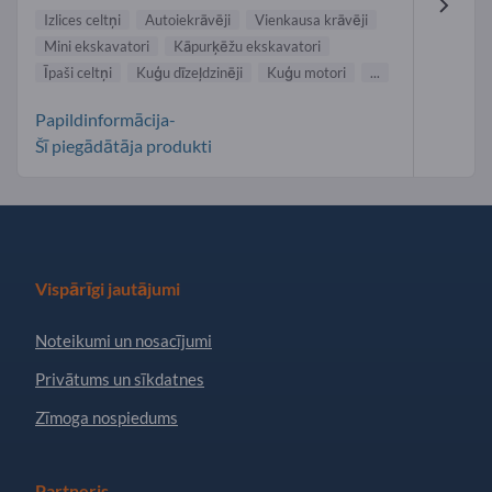
Izlices celtņi
Autoiekrāvēji
Vienkausa krāvēji
Mini ekskavatori
Kāpurķēžu ekskavatori
Īpaši celtņi
Kuģu dīzeļdzinēji
Kuģu motori
...
Papildinformācija-
Šī piegādātāja produkti
Vispārīgi jautājumi
Noteikumi un nosacījumi
Privātums un sīkdatnes
Zīmoga nospiedums
Partneris