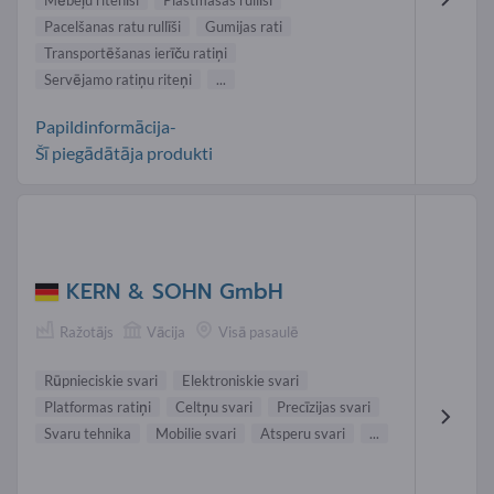
Pacelšanas ratu rullīši
Gumijas rati
Transportēšanas ierīču ratiņi
Servējamo ratiņu riteņi
...
Papildinformācija-
Šī piegādātāja produkti
KERN & SOHN GmbH
Ražotājs
Vācija
Visā pasaulē
Rūpnieciskie svari
Elektroniskie svari
Platformas ratiņi
Celtņu svari
Precīzijas svari
Svaru tehnika
Mobilie svari
Atsperu svari
...