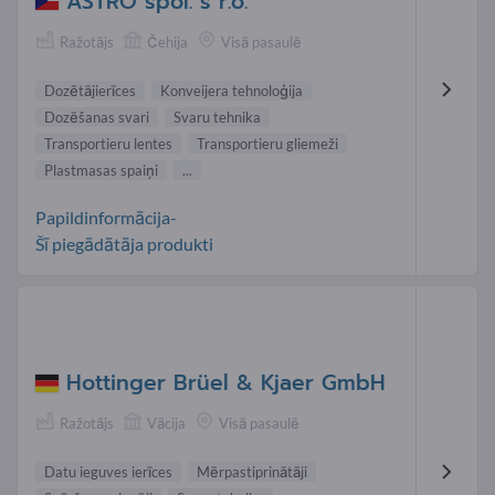
ASTRO spol. s r.o.
Ražotājs
Čehija
Visā pasaulē
Dozētājierīces
Konveijera tehnoloģija
Dozēšanas svari
Svaru tehnika
Transportieru lentes
Transportieru gliemeži
Plastmasas spaiņi
...
Papildinformācija-
Šī piegādātāja produkti
Hottinger Brüel & Kjaer GmbH
Ražotājs
Vācija
Visā pasaulē
Datu ieguves ierīces
Mērpastiprinātāji