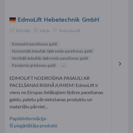
EdmoLift Hebetechnik GmbH
Ražotājs
Vācija
Visā pasaulē
Kompakti pacelšanas galdi
Horizontāli dubultās šķērveida pacelšanas galdi
Vertikāli dubultās šķērveida pacelšanas galdi
Paceļamie griešanas galdi
...
EDMOLIFT NODROŠINA PASAULI AR
PACELŠANAS RISINĀJUMIEM! EdmoLift ir
viens no Eiropas lielākajiem šķēres pacelšanas
galdu, palešu pārvietošanas produktu un
materiālu pārviet...
Papildinformācija-
Šī piegādātāja produkti