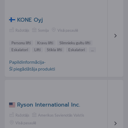
KONE Oyj
Ražotājs
Somija
Visā pasaulē
Personu lifti
Kravu lifti
Slimnieku gultu lifti
Eskalatori
Lifti
Stikla lifti
Eskalatori
...
Papildinformācija-
Šī piegādātāja produkti
Ryson International Inc.
Ražotājs
Amerikas Savienotās Valstis
Visā pasaulē