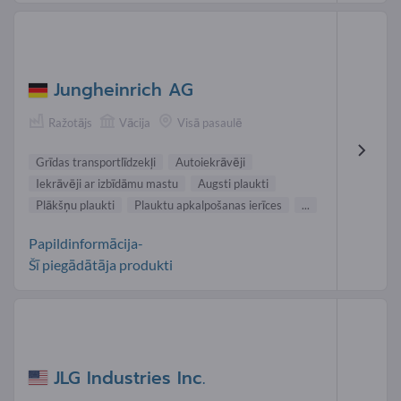
Jungheinrich AG
Ražotājs
Vācija
Visā pasaulē
Grīdas transportlīdzekļi
Autoiekrāvēji
Iekrāvēji ar izbīdāmu mastu
Augsti plaukti
Plākšņu plaukti
Plauktu apkalpošanas ierīces
...
Papildinformācija-
Šī piegādātāja produkti
JLG Industries Inc.