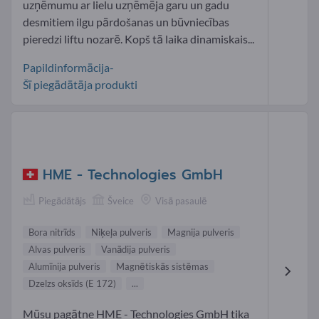
uzņēmumu ar lielu uzņēmēja garu un gadu
desmitiem ilgu pārdošanas un būvniecības
pieredzi liftu nozarē. Kopš tā laika dinamiskais...
Papildinformācija-
Šī piegādātāja produkti
HME - Technologies GmbH
Piegādātājs
Šveice
Visā pasaulē
Bora nitrīds
Niķeļa pulveris
Magnija pulveris
Alvas pulveris
Vanādija pulveris
Alumīnija pulveris
Magnētiskās sistēmas
Dzelzs oksīds (E 172)
...
Mūsu pagātne HME - Technologies GmbH tika