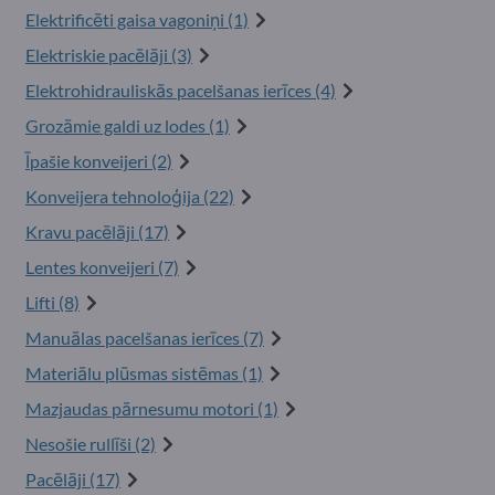
Elektrificēti gaisa vagoniņi (1)
Elektriskie pacēlāji (3)
Elektrohidrauliskās pacelšanas ierīces (4)
Grozāmie galdi uz lodes (1)
Īpašie konveijeri (2)
Konveijera tehnoloģija (22)
Kravu pacēlāji (17)
Lentes konveijeri (7)
Lifti (8)
Manuālas pacelšanas ierīces (7)
Materiālu plūsmas sistēmas (1)
Mazjaudas pārnesumu motori (1)
Nesošie rullīši (2)
Pacēlāji (17)