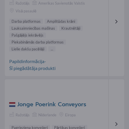
Ražotājs
Amerikas Savienotās Valstis
Visā pasaulē
Darba platformas
Amplitūdas krāni
Lauksaimniecības mašīnas
Krautnētāji
Pašgājējs iekrāvējs
Piekabināmās darba platformas
Lielie dakšu pacēlāji
...
Papildinformācija-
Šī piegādātāja produkti
Jonge Poerink Conveyors
Ražotājs
Nīderlande
Eiropa
Pagrieziena konveijeri
Pārtikas konveijeri