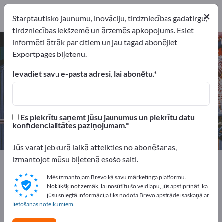
pakalpojumu
×
sniedzējs
1
Starptautisko jaunumu, inovāciju, tirdzniecības gadatirgu,
tirdzniecības iekšzemē un ārzemēs apkopojums. Esiet
informēti ātrāk par citiem un jau tagad abonējiet
Padeve un celšana – atrodiet
Exportpages biļetenu.
ražotājus un piegādātājus
Ievadiet savu e-pasta adresi, lai abonētu.
eksportētāji
Ražotājs
84
79
Es piekrītu saņemt jūsu jaunumus un piekrītu datu
Izplatītāji
pakalpojumu sniedzējs
konfidencialitātes paziņojumam.
4
1
Jūs varat jebkurā laikā atteikties no abonēšanas,
izmantojot mūsu biļetenā esošo saiti.
Exportpages
Mašīnas un iekārtas
Padeve un celšana
Mēs izmantojam Brevo kā savu mārketinga platformu.
Noklikšķinot zemāk, lai nosūtītu šo veidlapu, jūs apstiprināt, ka
Reklāmējieties bez maksas
jūsu sniegtā informācija tiks nodota Brevo apstrādei saskaņā ar
Exportpages!
lietošanas noteikumiem
.
Pieprasījumi – Piedāvājumi – Lietotas preces – Biznesa