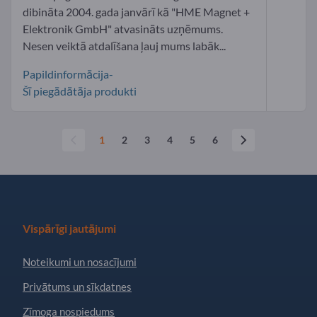
dibināta 2004. gada janvārī kā "HME Magnet +
Elektronik GmbH" atvasināts uzņēmums.
Nesen veiktā atdalīšana ļauj mums labāk...
Papildinformācija-
Šī piegādātāja produkti
1
2
3
4
5
6
Vispārīgi jautājumi
Noteikumi un nosacījumi
Privātums un sīkdatnes
Zīmoga nospiedums