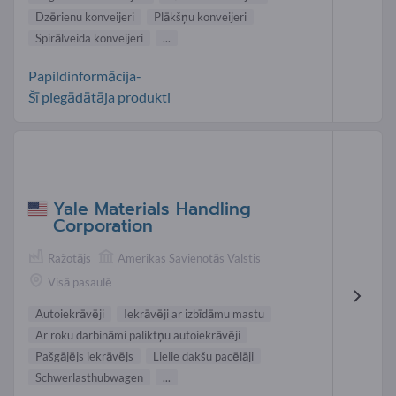
Dzērienu konveijeri
Plākšņu konveijeri
Spirālveida konveijeri
...
Papildinformācija-
Šī piegādātāja produkti
Yale Materials Handling
Corporation
Ražotājs
Amerikas Savienotās Valstis
Visā pasaulē
Autoiekrāvēji
Iekrāvēji ar izbīdāmu mastu
Ar roku darbināmi paliktņu autoiekrāvēji
Pašgājējs iekrāvējs
Lielie dakšu pacēlāji
Schwerlasthubwagen
...