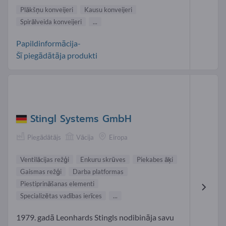
Plākšņu konveijeri
Kausu konveijeri
Spirālveida konveijeri
...
Papildinformācija-
Šī piegādātāja produkti
Stingl Systems GmbH
Piegādātājs
Vācija
Eiropa
Ventilācijas režģi
Enkuru skrūves
Piekabes āķi
Gaismas režģi
Darba platformas
Piestiprināšanas elementi
Specializētas vadības ierīces
...
1979. gadā Leonhards Stingls nodibināja savu