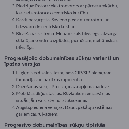
Piedziņa: Rotors: elektromotors ar pārnesumkārbu,
kas rada rotora ekscentrisko kustību.
Kardāna vārpsta: Savieno piedziņu ar rotoru un
līdzsvaro ekscentrisko kustību.
Blīvēšanas sistēma: Mehāniskais blīvslēgs: aizsargā
sūknējamo vidi no izplūdes, piemēram, mehāniskais
blīvslēgs.
Progresējošo dobumainības sūkņu varianti un
īpašas versijas:
Higiēnisks dizains: Iespējams CIP/SIP, piemēram,
farmācijas un pārtikas rūpniecībā.
Dozēšanas sūkņi: Precīza, maza apjoma padeve.
Mobilās sūkņu stacijas: Būvlaukumiem, avārijas
situācijām vai cisternu iztukšošanai.
Augstspiediena versijas: Daudzpakāpju sistēmas
gariem cauruļvadiem.
Progresīvo dobumainības sūkņu tipiskās