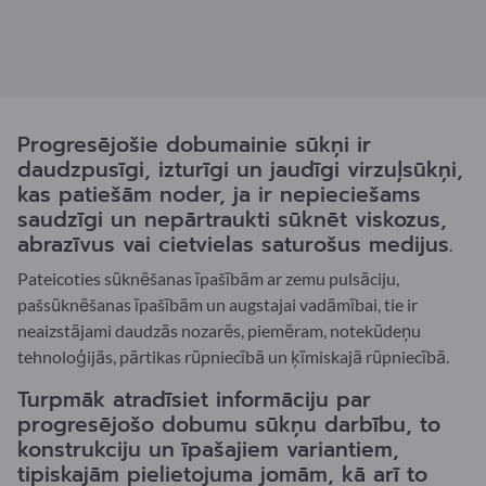
Progresējošie dobumainie sūkņi ir
daudzpusīgi, izturīgi un jaudīgi virzuļsūkņi,
kas patiešām noder, ja ir nepieciešams
saudzīgi un nepārtraukti sūknēt viskozus,
abrazīvus vai cietvielas saturošus medijus.
Pateicoties sūknēšanas īpašībām ar zemu pulsāciju,
pašsūknēšanas īpašībām un augstajai vadāmībai, tie ir
neaizstājami daudzās nozarēs, piemēram, notekūdeņu
tehnoloģijās, pārtikas rūpniecībā un ķīmiskajā rūpniecībā.
Turpmāk atradīsiet informāciju par
progresējošo dobumu sūkņu darbību, to
konstrukciju un īpašajiem variantiem,
tipiskajām pielietojuma jomām, kā arī to