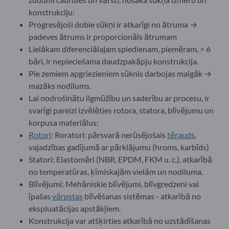
konstrukciju:
Progresējoši dobie sūkņi ir atkarīgi no ātruma →
padeves ātrums ir proporcionāls ātrumam
Lielākam diferenciālajam spiedienam, piemēram, > 6
bāri, ir nepieciešama daudzpakāpju konstrukcija.
Pie zemiem apgriezieniem sūknis darbojas maigāk →
mazāks nodilums.
Lai nodrošinātu ilgmūžību un saderību ar procesu, ir
svarīgi pareizi izvēlēties rotora, statora, blīvējumu un
korpusa materiālus:
Rotori
: Roratori: pārsvarā nerūsējošais
tērauds
,
vajadzības gadījumā ar pārklājumu (hroms, karbīds)
Statori: Elastomēri (NBR, EPDM, FKM u. c.), atkarībā
no temperatūras, ķīmiskajām vielām un nodiluma.
Blīvējumi: Mehāniskie blīvējumi, blīvgredzeni vai
īpašas
vārpstas
blīvēšanas sistēmas - atkarībā no
ekspluatācijas apstākļiem.
Konstrukcija var atšķirties atkarībā no uzstādīšanas