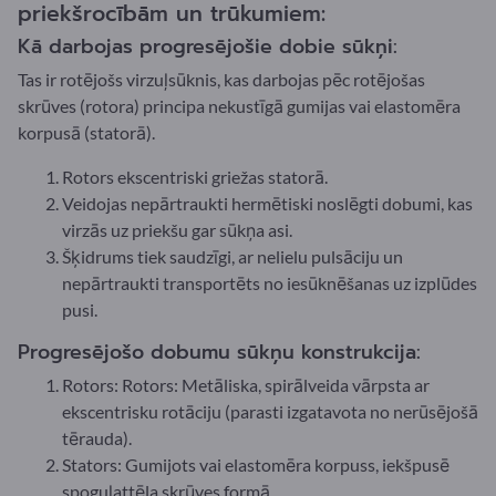
priekšrocībām un trūkumiem:
Kā darbojas progresējošie dobie sūkņi:
Tas ir rotējošs virzuļsūknis, kas darbojas pēc rotējošas
skrūves (rotora) principa nekustīgā gumijas vai elastomēra
korpusā (statorā).
Rotors ekscentriski griežas statorā.
Veidojas nepārtraukti hermētiski noslēgti dobumi, kas
virzās uz priekšu gar sūkņa asi.
Šķidrums tiek saudzīgi, ar nelielu pulsāciju un
nepārtraukti transportēts no iesūknēšanas uz izplūdes
pusi.
Progresējošo dobumu sūkņu konstrukcija:
Rotors: Rotors: Metāliska, spirālveida vārpsta ar
ekscentrisku rotāciju (parasti izgatavota no nerūsējošā
tērauda).
Stators: Gumijots vai elastomēra korpuss, iekšpusē
spoguļattēla skrūves formā.