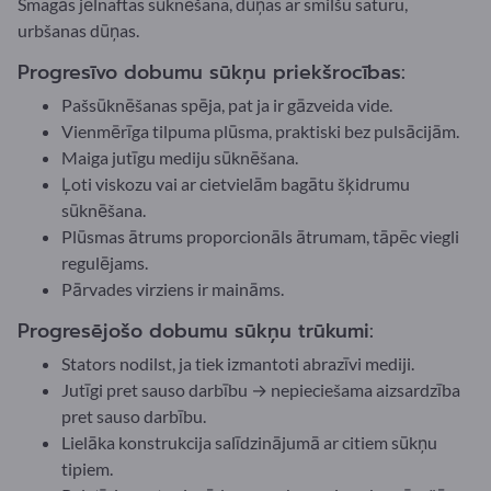
Smagās jēlnaftas sūknēšana, dūņas ar smilšu saturu,
urbšanas dūņas.
Progresīvo dobumu sūkņu priekšrocības:
Pašsūknēšanas spēja, pat ja ir gāzveida vide.
Vienmērīga tilpuma plūsma, praktiski bez pulsācijām.
Maiga jutīgu mediju sūknēšana.
Ļoti viskozu vai ar cietvielām bagātu šķidrumu
sūknēšana.
Plūsmas ātrums proporcionāls ātrumam, tāpēc viegli
regulējams.
Pārvades virziens ir maināms.
Progresējošo dobumu sūkņu trūkumi:
Stators nodilst, ja tiek izmantoti abrazīvi mediji.
Jutīgi pret sauso darbību → nepieciešama aizsardzība
pret sauso darbību.
Lielāka konstrukcija salīdzinājumā ar citiem sūkņu
tipiem.