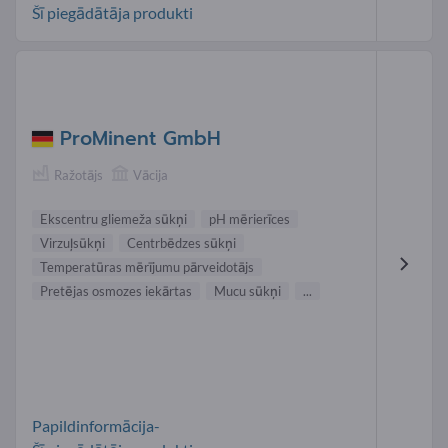
Šī piegādātāja produkti
ProMinent GmbH
Ražotājs
Vācija
Ekscentru gliemeža sūkņi
pH mērierīces
Virzuļsūkņi
Centrbēdzes sūkņi
Temperatūras mērījumu pārveidotājs
Pretējas osmozes iekārtas
Mucu sūkņi
...
Papildinformācija-