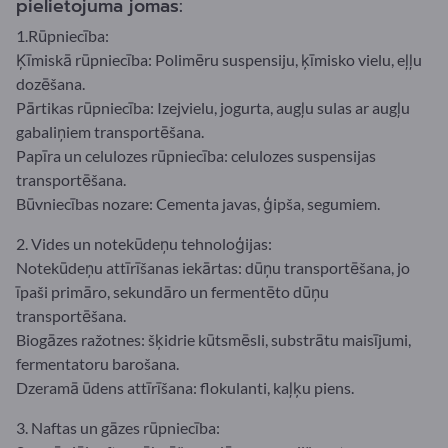
pielietojuma jomas:
1.Rūpniecība:
Ķīmiskā rūpniecība: Polimēru suspensiju, ķīmisko vielu, eļļu
dozēšana.
Pārtikas rūpniecība: Izejvielu, jogurta, augļu sulas ar augļu
gabaliņiem transportēšana.
Papīra un celulozes rūpniecība: celulozes suspensijas
transportēšana.
Būvniecības nozare: Cementa javas, ģipša, segumiem.
2. Vides un notekūdeņu tehnoloģijas:
Notekūdeņu attīrīšanas iekārtas: dūņu transportēšana, jo
īpaši primāro, sekundāro un fermentēto dūņu
transportēšana.
Biogāzes ražotnes: šķidrie kūtsmēsli, substrātu maisījumi,
fermentatoru barošana.
Dzeramā ūdens attīrīšana: flokulanti, kaļķu piens.
3. Naftas un gāzes rūpniecība: