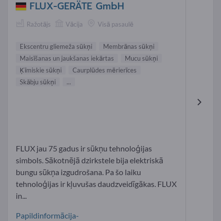
FLUX-GERÄTE GmbH
Ražotājs
Vācija
Visā pasaulē
Ekscentru gliemeža sūkņi
Membrānas sūkņi
Maisīšanas un jaukšanas iekārtas
Mucu sūkņi
Ķīmiskie sūkņi
Caurplūdes mērierīces
Skābju sūkņi
...
FLUX jau 75 gadus ir sūkņu tehnoloģijas
simbols. Sākotnējā dzirkstele bija elektriskā
bungu sūkņa izgudrošana. Pa šo laiku
tehnoloģijas ir kļuvušas daudzveidīgākas. FLUX
in...
Papildinformācija-