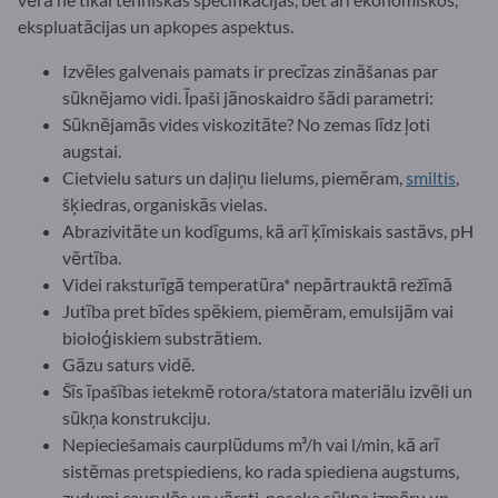
ekspluatācijas un apkopes aspektus.
Izvēles galvenais pamats ir precīzas zināšanas par
sūknējamo vidi. Īpaši jānoskaidro šādi parametri:
Sūknējamās vides viskozitāte? No zemas līdz ļoti
augstai.
Cietvielu saturs un daļiņu lielums, piemēram,
smiltis
,
šķiedras, organiskās vielas.
Abrazivitāte un kodīgums, kā arī ķīmiskais sastāvs, pH
vērtība.
Videi raksturīgā temperatūra* nepārtrauktā režīmā
Jutība pret bīdes spēkiem, piemēram, emulsijām vai
bioloģiskiem substrātiem.
Gāzu saturs vidē.
Šīs īpašības ietekmē rotora/statora materiālu izvēli un
sūkņa konstrukciju.
Nepieciešamais caurplūdums m³/h vai l/min, kā arī
sistēmas pretspiediens, ko rada spiediena augstums,
zudumi caurulēs un vārsti, nosaka sūkņa izmēru un