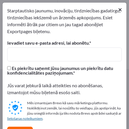
Ražotājs
2
×
Starptautisko jaunumu, inovāciju, tirdzniecības gadatirgu,
tirdzniecības iekšzemē un ārzemēs apkopojums. Esiet
informēti ātrāk par citiem un jau tagad abonējiet
Ekscentru gliemeža sūkņi –
Exportpages biļetenu.
atrodiet ražotājus un piegādātājus
Ievadiet savu e-pasta adresi, lai abonētu.
eksportētāji
Ražotājs
2
2
Es piekrītu saņemt jūsu jaunumus un piekrītu datu
konfidencialitātes paziņojumam.
Exportpages
Sastāvdaļas un Daļas
Sūkņi
Virzuļsūkņi
Ekscentru gliemeža sūkņi
Jūs varat jebkurā laikā atteikties no abonēšanas,
izmantojot mūsu biļetenā esošo saiti.
Reklāmējieties bez maksas
Mēs izmantojam Brevo kā savu mārketinga platformu.
Exportpages!
Noklikšķinot zemāk, lai nosūtītu šo veidlapu, jūs apstiprināt, ka
jūsu sniegtā informācija tiks nodota Brevo apstrādei saskaņā ar
Pieprasījumi – Piedāvājumi – Lietotas preces – Biznesa
lietošanas noteikumiem
.
kontakti >> sāciet šeit