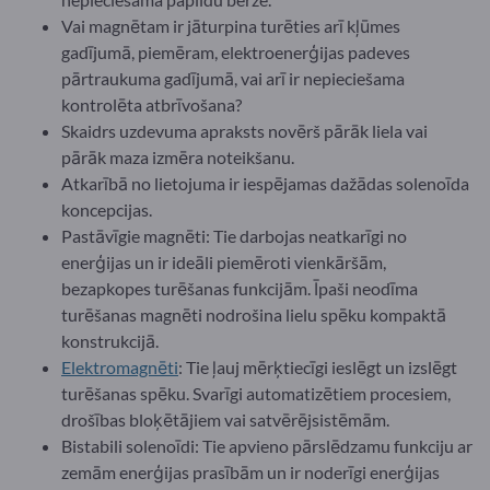
Vai magnētam ir jāturpina turēties arī kļūmes
gadījumā, piemēram, elektroenerģijas padeves
pārtraukuma gadījumā, vai arī ir nepieciešama
kontrolēta atbrīvošana?
Skaidrs uzdevuma apraksts novērš pārāk liela vai
pārāk maza izmēra noteikšanu.
Atkarībā no lietojuma ir iespējamas dažādas solenoīda
koncepcijas.
Pastāvīgie magnēti: Tie darbojas neatkarīgi no
enerģijas un ir ideāli piemēroti vienkāršām,
bezapkopes turēšanas funkcijām. Īpaši neodīma
turēšanas magnēti nodrošina lielu spēku kompaktā
konstrukcijā.
Elektromagnēti
: Tie ļauj mērķtiecīgi ieslēgt un izslēgt
turēšanas spēku. Svarīgi automatizētiem procesiem,
drošības bloķētājiem vai satvērējsistēmām.
Bistabili solenoīdi: Tie apvieno pārslēdzamu funkciju ar
zemām enerģijas prasībām un ir noderīgi enerģijas