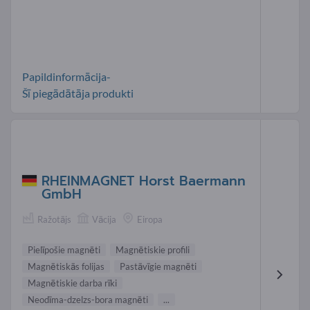
Papildinformācija-
Šī piegādātāja produkti
RHEINMAGNET Horst Baermann
GmbH
Ražotājs
Vācija
Eiropa
Pielīpošie magnēti
Magnētiskie profili
Magnētiskās folijas
Pastāvīgie magnēti
Magnētiskie darba rīki
Neodīma-dzelzs-bora magnēti
...