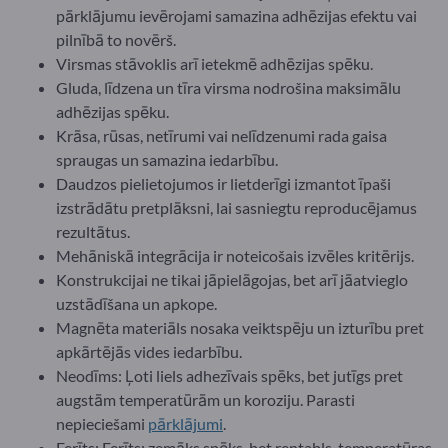
pārklājumu ievērojami samazina adhēzijas efektu vai
pilnībā to novērš.
Virsmas stāvoklis arī ietekmē adhēzijas spēku.
Gluda, līdzena un tīra virsma nodrošina maksimālu
adhēzijas spēku.
Krāsa, rūsas, netīrumi vai nelīdzenumi rada gaisa
spraugas un samazina iedarbību.
Daudzos pielietojumos ir lietderīgi izmantot īpaši
izstrādātu pretplāksni, lai sasniegtu reproducējamus
rezultātus.
Mehāniskā integrācija ir noteicošais izvēles kritērijs.
Konstrukcijai ne tikai jāpielāgojas, bet arī jāatvieglo
uzstādīšana un apkope.
Magnēta materiāls nosaka veiktspēju un izturību pret
apkārtējās vides iedarbību.
Neodīms: Ļoti liels adhezīvais spēks, bet jutīgs pret
augstām temperatūrām un koroziju. Parasti
nepieciešami
pārklājumi
.
Ferīts: Ferīts: zemāks spēks, bet rentabls, temperatūras