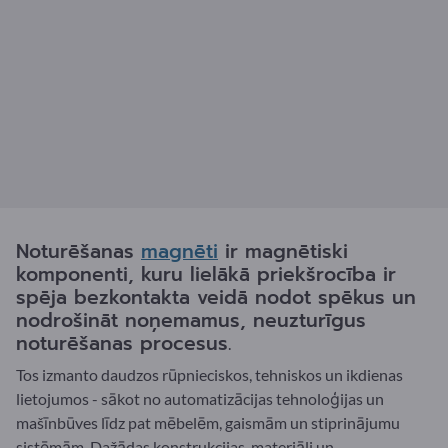
Noturēšanas
magnēti
ir magnētiski
komponenti, kuru lielākā priekšrocība ir
spēja bezkontakta veidā nodot spēkus un
nodrošināt noņemamus, neuzturīgus
noturēšanas procesus.
Tos izmanto daudzos rūpnieciskos, tehniskos un ikdienas
lietojumos - sākot no automatizācijas tehnoloģijas un
mašīnbūves līdz pat mēbelēm, gaismām un stiprinājumu
sistēmām. Dažādas konstrukcijas, materiāli un