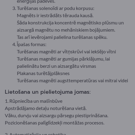
enerģijas padeves.
Turēšanas solenoīdi ar podu korpusu:
Magnēts ir iestrādāts tērauda kausā.
Šāda konstrukcija koncentrē magnētisko plūsmu un
aizsargā magnētu no mehāniskiem bojājumiem.
Tas arī ievērojami palielina turēšanas spēku.
Īpašas formas:
Turēšanas magnēti ar vītņskrūvi vai iekšējo vītni
Turēšanas magnēti ar gumijas pārklājumu, lai
palielinātu berzi un aizsargātu virsmas
Plakanas turētājplāksnes
Turēšanas magnēti augsttemperatūras vai mitrai videi
Lietošana un pielietojuma jomas:
1. Rūpniecība un mašīnbūve
Apstrādājamo detaļu noturēšana vietā.
Vāku, durvju vai aizsargu pārsegu piestiprināšana.
Pozicionēšanas palīglīdzekļi montāžas procesos.
2. Automatizācija un robotika