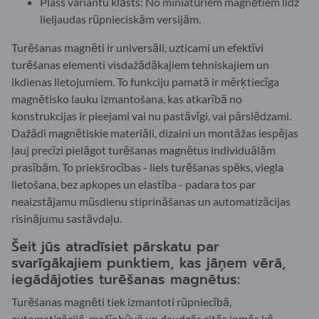
Plašs variantu klāsts: No miniatūriem magnētiem līdz
lieljaudas rūpnieciskām versijām.
Turēšanas magnēti ir universāli, uzticami un efektīvi
turēšanas elementi visdažādākajiem tehniskajiem un
ikdienas lietojumiem. To funkciju pamatā ir mērķtiecīga
magnētisko lauku izmantošana, kas atkarībā no
konstrukcijas ir pieejami vai nu pastāvīgi, vai pārslēdzami.
Dažādi magnētiskie materiāli, dizaini un montāžas iespējas
ļauj precīzi pielāgot turēšanas magnētus individuālām
prasībām. To priekšrocības - liels turēšanas spēks, viegla
lietošana, bez apkopes un elastība - padara tos par
neaizstājamu mūsdienu stiprināšanas un automatizācijas
risinājumu sastāvdaļu.
Šeit jūs atradīsiet pārskatu par
svarīgākajiem punktiem, kas jāņem vērā,
iegādājoties turēšanas magnētus:
Turēšanas magnēti tiek izmantoti rūpniecībā,
automatizācijā, mašīnbūvē un daudzās citās jomās kā