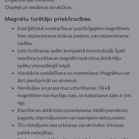
Displeji un reklāmas struktūras.
Magnētu turētāju priekšrocības:
Enerģētiskā neatkarība ar pastāvīgajiem magnētiem:
Nav nepieciešama strāvas padeve, nav nepieciešama
vadība.
Liels turēšanas spēks kompaktā konstrukcijā: Īpaši
neodīma turēšanas magnēti nodrošina ārkārtēju
spēku vismazākajā telpā.
Vienkārša uzstādīšana un noņemšana: Magnētus var
ātri piestiprināt un atvienot.
Nenēsājas un prasa maz uzturēšanas: Tā kā
magnētiem nav kustīgu daļu, to kalpošanas laiks ir ļoti
ilgs.
Elastība un atkārtota izmantošana: Ideāli piemērots
pagaidu stiprinājumiem vai mainīgiem lietojumiem.
Tīrs risinājums bez urbšanas vai skrūvēm: Virsmas
paliek nebojātas.