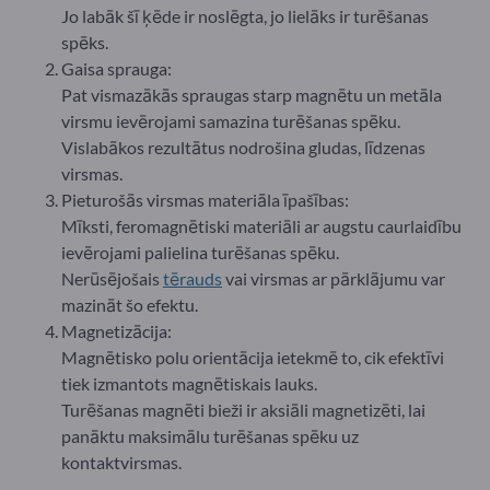
Jo labāk šī ķēde ir noslēgta, jo lielāks ir turēšanas
spēks.
Gaisa sprauga:
Pat vismazākās spraugas starp magnētu un metāla
virsmu ievērojami samazina turēšanas spēku.
Vislabākos rezultātus nodrošina gludas, līdzenas
virsmas.
Pieturošās virsmas materiāla īpašības:
Mīksti, feromagnētiski materiāli ar augstu caurlaidību
ievērojami palielina turēšanas spēku.
Nerūsējošais
tērauds
vai virsmas ar pārklājumu var
mazināt šo efektu.
Magnetizācija:
Magnētisko polu orientācija ietekmē to, cik efektīvi
tiek izmantots magnētiskais lauks.
Turēšanas magnēti bieži ir aksiāli magnetizēti, lai
panāktu maksimālu turēšanas spēku uz
kontaktvirsmas.