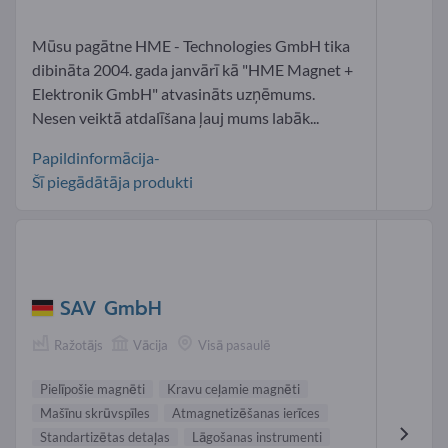
Mūsu pagātne HME - Technologies GmbH tika
dibināta 2004. gada janvārī kā "HME Magnet +
Elektronik GmbH" atvasināts uzņēmums.
Nesen veiktā atdalīšana ļauj mums labāk...
Papildinformācija-
Šī piegādātāja produkti
SAV GmbH
Ražotājs
Vācija
Visā pasaulē
Pielīpošie magnēti
Kravu ceļamie magnēti
Mašīnu skrūvspīles
Atmagnetizēšanas ierīces
Standartizētas detaļas
Lāgošanas instrumenti