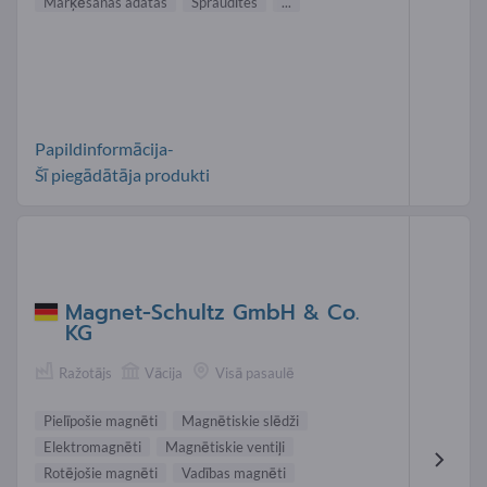
Marķēšanas adatas
Spraudītes
...
Papildinformācija-
Šī piegādātāja produkti
Magnet-Schultz GmbH & Co.
KG
Ražotājs
Vācija
Visā pasaulē
Pielīpošie magnēti
Magnētiskie slēdži
Elektromagnēti
Magnētiskie ventiļi
Rotējošie magnēti
Vadības magnēti