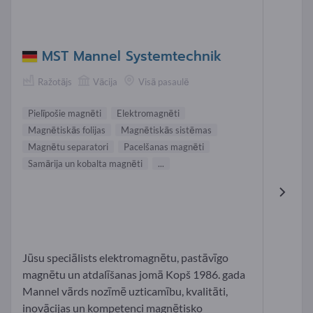
MST Mannel Systemtechnik
Ražotājs
Vācija
Visā pasaulē
Pielīpošie magnēti
Elektromagnēti
Magnētiskās folijas
Magnētiskās sistēmas
Magnētu separatori
Pacelšanas magnēti
Samārija un kobalta magnēti
...
Jūsu speciālists elektromagnētu, pastāvīgo
magnētu un atdalīšanas jomā Kopš 1986. gada
Mannel vārds nozīmē uzticamību, kvalitāti,
inovācijas un kompetenci magnētisko