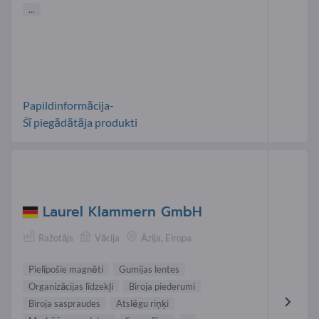
...
Papildinformācija-
Šī piegādātāja produkti
Laurel Klammern GmbH
Ražotājs
Vācija
Āzija, Eiropa
Pielīpošie magnēti
Gumijas lentes
Organizācijas līdzekļi
Biroja piederumi
Biroja saspraudes
Atslēgu riņķi