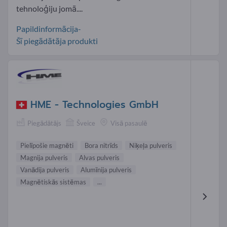
tehnoloģiju jomā....
Papildinformācija-
Šī piegādātāja produkti
HME - Technologies GmbH
Piegādātājs
Šveice
Visā pasaulē
Pielīpošie magnēti
Bora nitrīds
Niķeļa pulveris
Magnija pulveris
Alvas pulveris
Vanādija pulveris
Alumīnija pulveris
Magnētiskās sistēmas
...