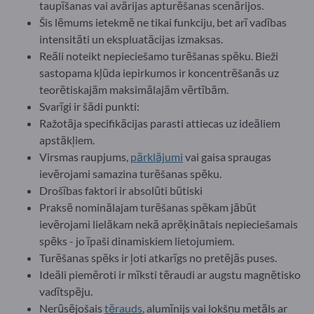
taupīšanas vai avārijas apturēšanas scenārijos.
Šis lēmums ietekmē ne tikai funkciju, bet arī vadības
intensitāti un ekspluatācijas izmaksas.
Reāli noteikt nepieciešamo turēšanas spēku. Bieži
sastopama kļūda iepirkumos ir koncentrēšanās uz
teorētiskajām maksimālajām vērtībām.
Svarīgi ir šādi punkti:
Ražotāja specifikācijas parasti attiecas uz ideāliem
apstākļiem.
Virsmas raupjums,
pārklājumi
vai gaisa spraugas
ievērojami samazina turēšanas spēku.
Drošības faktori ir absolūti būtiski
Praksē nominālajam turēšanas spēkam jābūt
ievērojami lielākam nekā aprēķinātais nepieciešamais
spēks - jo īpaši dinamiskiem lietojumiem.
Turēšanas spēks ir ļoti atkarīgs no pretējās puses.
Ideāli piemēroti ir mīksti tēraudi ar augstu magnētisko
vadītspēju.
Nerūsējošais
tērauds
, alumīnijs vai lokšņu metāls ar