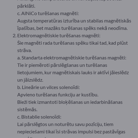
pārklāti.
c. AlNiCo turēšanas magnēti:
Augsta temperatūras izturība un stabilas magnētiskās
īpašības, bet mazāks turēšanas spēks nekā neodīma.
Elektromagnētiskie turēšanas magnēti:
Šie magnēti rada turēšanas spēku tikai tad, kad plūst
strāva.
a. Standarta elektromagnētiskie turēšanas magnēti:
Tie ir piemēroti pārslēgšanas un turēšanas
lietojumiem, kur magnētiskais lauks ir aktīvi jāieslēdz
un jāizslēdz.
b. Lineārie un vilces solenoīdi:
Apvieno turēšanas funkciju ar kustību.
Bieži tiek izmantoti bloķēšanas un iedarbināšanas
sistēmās.
c. Bistablie solenoīdi:
Lai pārslēgtos un noturētu savu pozīciju, tiem
nepieciešami tikai īsi strāvas impulsi bez pastāvīgas