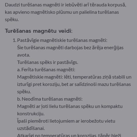
Daudzi turēšanas magnēti ir iebūvēti arī tērauda korpusā,
kas apvieno magnētisko plūsmu un palielina turēšanas
spēku.
Turēšanas magnētu veidi:
Pastāvīgie magnētiskie turēšanas magnēti:
Šie turēšanas magnēti darbojas bez ārēja enerģijas
avota.
Turēšanas spēks ir pastāvīgs.
a. Ferīta turēšanas magnēti:
Magnētiskie magnēti: lēti, temperatūras ziņā stabili un
izturīgi pret koroziju, bet ar salīdzinoši mazu turēšanas
spēku.
b. Neodīma turēšanas magnēti:
Magnēti ar ļoti lielu turēšanas spēku un kompaktu
konstrukciju.
Īpaši piemēroti lietojumiem ar ierobežotu vietu
uzstādīšanai.
Atkarīgi no temperatūras un korozijas, tāpēc bieži