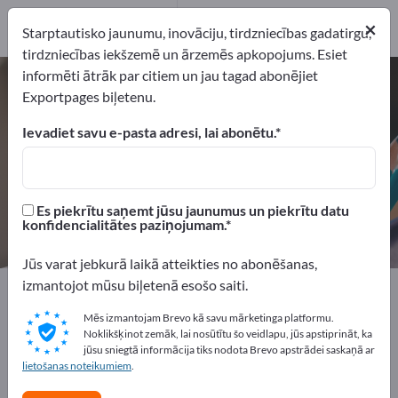
Ražotājs
7
×
Starptautisko jaunumu, inovāciju, tirdzniecības gadatirgu,
Izplatītāji
1
tirdzniecības iekšzemē un ārzemēs apkopojums. Esiet
informēti ātrāk par citiem un jau tagad abonējiet
Pielīpošie magnēti – atrodiet
Exportpages biļetenu.
ražotājus un piegādātājus
Ievadiet savu e-pasta adresi, lai abonētu.
eksportētāji
Ražotājs
8
7
Es piekrītu saņemt jūsu jaunumus un piekrītu datu
Izplatītāji
konfidencialitātes paziņojumam.
1
Jūs varat jebkurā laikā atteikties no abonēšanas,
izmantojot mūsu biļetenā esošo saiti.
Exportpages
Biroja piederumi
Organizācijas līdzekļi
Pielīpošie magnēti
Mēs izmantojam Brevo kā savu mārketinga platformu.
Noklikšķinot zemāk, lai nosūtītu šo veidlapu, jūs apstiprināt, ka
jūsu sniegtā informācija tiks nodota Brevo apstrādei saskaņā ar
Reklāmējieties bez maksas
lietošanas noteikumiem
.
Exportpages!