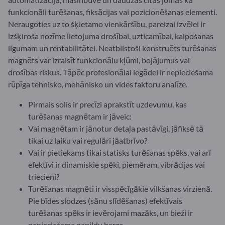
funkcionāli turēšanas, fiksācijas vai pozicionēšanas elementi.
Neraugoties uz to šķietamo vienkāršību, pareizai izvēlei ir
izšķiroša nozīme lietojuma drošībai, uzticamībai, kalpošanas
ilgumam un rentabilitātei. Neatbilstoši konstruēts turēšanas
magnēts var izraisīt funkcionālu kļūmi, bojājumus vai
drošības riskus. Tāpēc profesionālai iegādei ir nepieciešama
rūpīga tehnisko, mehānisko un vides faktoru analīze.
Pirmais solis ir precīzi aprakstīt uzdevumu, kas
turēšanas magnētam ir jāveic:
Vai magnētam ir jānotur detaļa pastāvīgi, jāfiksē tā
tikai uz laiku vai regulāri jāatbrīvo?
Vai ir pietiekams tikai statisks turēšanas spēks, vai arī
efektīvi ir dinamiskie spēki, piemēram, vibrācijas vai
triecieni?
Turēšanas magnēti ir visspēcīgākie vilkšanas virzienā.
Pie bīdes slodzes (sānu slīdēšanas) efektīvais
turēšanas spēks ir ievērojami mazāks, un bieži ir
nepieciešama papildu berze.