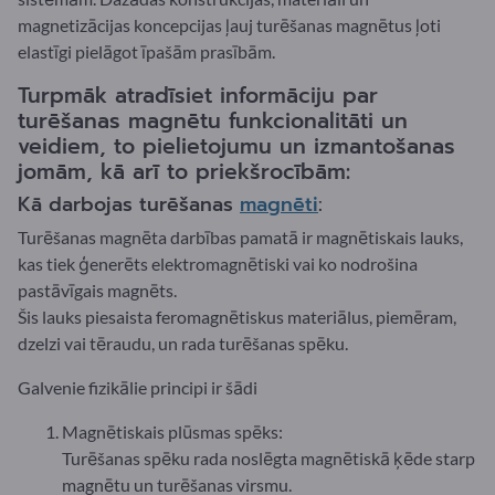
magnetizācijas koncepcijas ļauj turēšanas magnētus ļoti
elastīgi pielāgot īpašām prasībām.
Turpmāk atradīsiet informāciju par
turēšanas magnētu funkcionalitāti un
veidiem, to pielietojumu un izmantošanas
jomām, kā arī to priekšrocībām:
Kā darbojas turēšanas
magnēti
:
Turēšanas magnēta darbības pamatā ir magnētiskais lauks,
kas tiek ģenerēts elektromagnētiski vai ko nodrošina
pastāvīgais magnēts.
Šis lauks piesaista feromagnētiskus materiālus, piemēram,
dzelzi vai tēraudu, un rada turēšanas spēku.
Galvenie fizikālie principi ir šādi
Magnētiskais plūsmas spēks:
Turēšanas spēku rada noslēgta magnētiskā ķēde starp
magnētu un turēšanas virsmu.