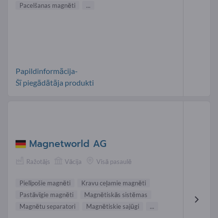
Pacelšanas magnēti
...
Papildinformācija-
Šī piegādātāja produkti
Magnetworld AG
Ražotājs
Vācija
Visā pasaulē
Pielīpošie magnēti
Kravu ceļamie magnēti
Pastāvīgie magnēti
Magnētiskās sistēmas
Magnētu separatori
Magnētiskie sajūgi
...