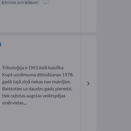
Ķīmiskie izstrādājumi
...
H
Triboloģija ir OKS lielā kaislība.
Kopš uzņēmuma dibināšanas 1978.
gadā šajā ziņā nekas nav mainījies.
Balstoties uz daudzu gadu pieredzi,
tiek ražotas augstas veiktspējas
smērvielas,...