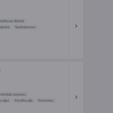
alīšanas līdzekļi
šķiedra
Špakteļmasas
.
itiskās izejvielas
 eļļas
Parafīna eļļa
Saistvielas