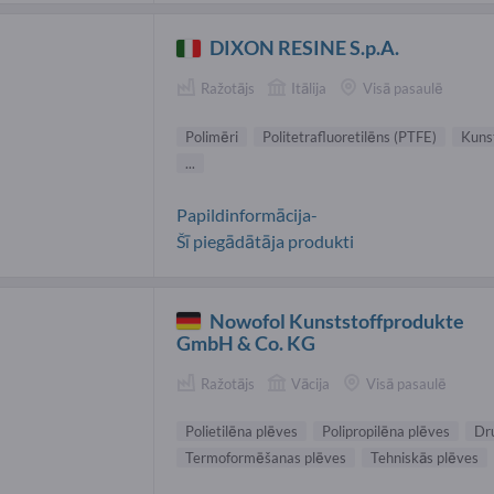
DIXON RESINE S.p.A.
Ražotājs
Itālija
Visā pasaulē
Polimēri
Politetrafluoretilēns (PTFE)
Kunst
...
Papildinformācija-
Šī piegādātāja produkti
Nowofol Kunststoffprodukte
GmbH & Co. KG
Ražotājs
Vācija
Visā pasaulē
Polietilēna plēves
Polipropilēna plēves
Dr
Termoformēšanas plēves
Tehniskās plēves