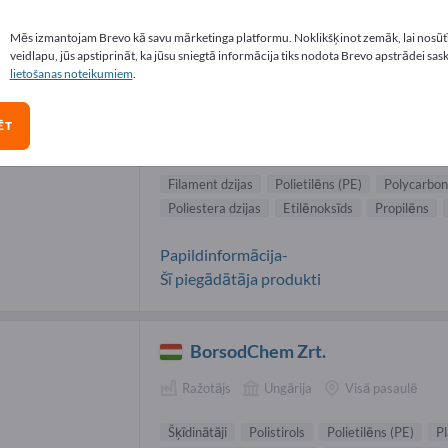
stmasas piegādātāji (37)
Mēs izmantojam Brevo kā savu mārketinga platformu. Noklikšķinot zemāk, lai nosūtī
veidlapu, jūs apstiprināt, ka jūsu sniegtā informācija tiks nodota Brevo apstrādei sas
lietošanas noteikumiem
.
Reliance Industries Ltd
ĒT
Ražotājs
India
Visā pasaulē
Filament dzijas
Polietilēns (PE)
Polycarbon
Poliestera dzijas
Etilēnoksīds
Propilēns
Papildinformācija-
Šī piegādātāja produkti
BorsodChem Zrt.
Ražotājs
Ungārija
Visā pasaulē
Šķīdinātāji
Polistirols
Polietilēns (PE)
Pl