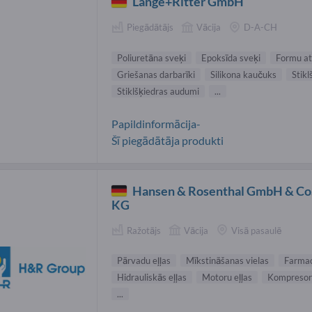
Lange+Ritter GmbH
Piegādātājs
Vācija
D-A-CH
Poliuretāna sveķi
Epoksīda sveķi
Formu atd
Griešanas darbarīki
Silikona kaučuks
Stikl
Stiklšķiedras audumi
...
Papildinformācija-
Šī piegādātāja produkti
Hansen & Rosenthal GmbH & Co
KG
Ražotājs
Vācija
Visā pasaulē
Pārvadu eļļas
Mīkstināšanas vielas
Farmace
Hidrauliskās eļļas
Motoru eļļas
Kompresoru
...