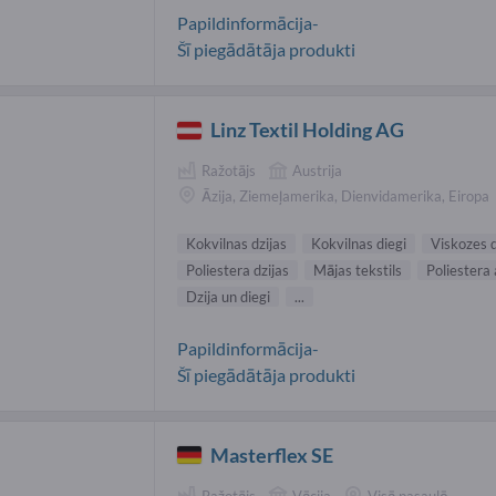
Papildinformācija-
Šī piegādātāja produkti
Linz Textil Holding AG
Ražotājs
Austrija
Āzija, Ziemeļamerika, Dienvidamerika, Eiropa
Kokvilnas dzijas
Kokvilnas diegi
Viskozes d
Poliestera dzijas
Mājas tekstils
Poliestera
Dzija un diegi
...
Papildinformācija-
Šī piegādātāja produkti
Masterflex SE
Ražotājs
Vācija
Visā pasaulē