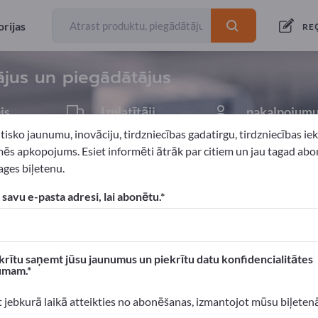
eksportētāji
Ražotājs
37
33
rijas
RE
ājus un piegādātājus
js
Izplatītāji
pakalpojumu
3
1
tisko jaunumu, inovāciju, tirdzniecības gadatirgu, tirdzniecības i
ēs apkopojums. Esiet informēti ātrāk par citiem un jau tagad abo
ges biļetenu.
as
 savu e-pasta adresi, lai abonētu.
xportpages!
 Biznesa kontakti >> sāciet šeit
krītu saņemt jūsu jaunumus un piekrītu datu konfidencialitātes
umam.
n produktus Exportpages.
 atpazīstamību >> publicējiet šeit
t jebkurā laikā atteikties no abonēšanas, izmantojot mūsu biļeten