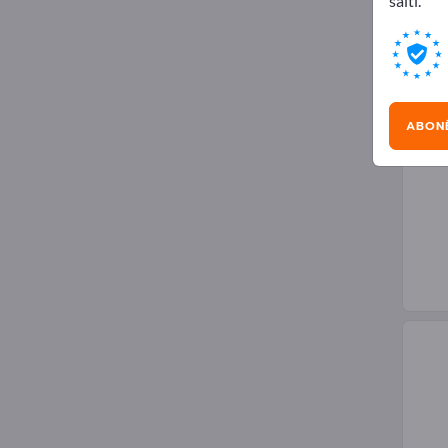
saiti.
Pla
ABON