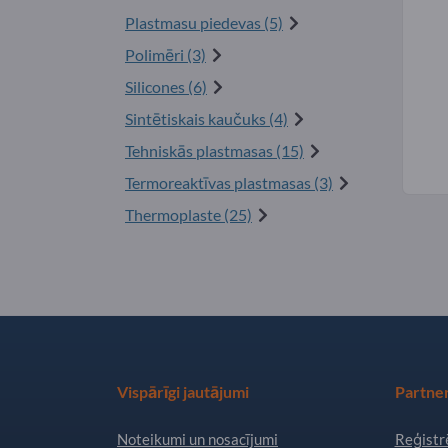
Plastmasu piedevas (5)
Polimēri (3)
Silicones (6)
Sintētiskais kaučuks (4)
Tehniskās plastmasas (15)
Termoreaktīvas plastmasas (3)
Thermoplaste (25)
Vispārīgi jautājumi
Partner
Noteikumi un nosacījumi
Reģistrē