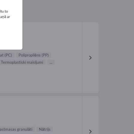
tu šo
kaņā ar
at (PC)
Polipropilēns (PP)
Termoplastiski maisījumi
...
astmasas granulāti
Nātrijs