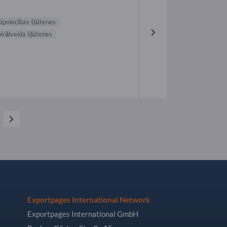
ūpniecības šļūtenes
irālveida šļūtenes
Exportpages International Network
Exportpages International GmbH