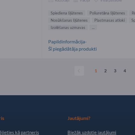
Spiediena šļūtenes
Poliuretāna šļūtenes
R
Nosūkšanas šļūtenes
Plastmasas atloki
Sp
Izolēšanas uzmavas
...
Papildinformācija-
Šī piegādātāja produkti
1
2
3
4
is
Jautājumi?
jieties kā partneris
Biežāk uzdotie jautājumi