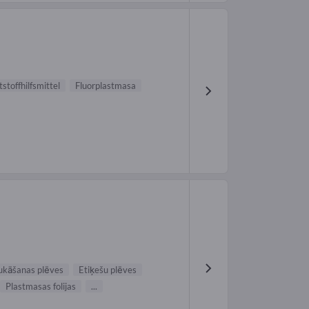
stoffhilfsmittel
Fluorplastmasa
ukāšanas plēves
Etiķešu plēves
Plastmasas folijas
...