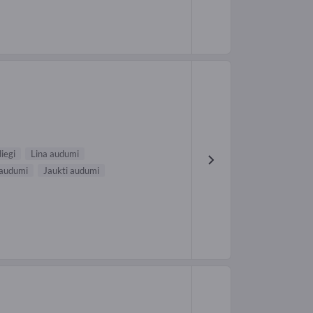
iegi
Lina audumi
 audumi
Jaukti audumi