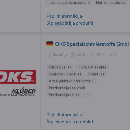
Termoplastiski maisījumi
Nātrija hidroksīds
Papildinformācija-
Šī piegādātāja produkti
OKS Spezialschmierstoffe Gmb
Ražotājs
Vācija
Visā pasaulē
Pārvadu eļļas
Hidrauliskās eļļas
Smērvielu piedevas
Smēreļļas
Aizsarglīdzekļi pret koroziju
Pretkorozijas aerosoli
Pretkorozijas eļļas
...
Papildinformācija-
Šī piegādātāja produkti