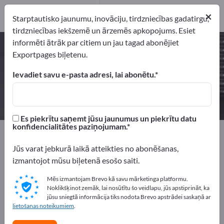
2
×
Ražotājs
2
Starptautisko jaunumu, inovāciju, tirdzniecības gadatirgu,
tirdzniecības iekšzemē un ārzemēs apkopojums. Esiet
informēti ātrāk par citiem un jau tagad abonējiet
Piedziņas siksnas – atrodiet
Exportpages biļetenu.
ražotājus un piegādātājus
Ievadiet savu e-pasta adresi, lai abonētu.
eksportētāji
Ražotājs
2
2
Es piekrītu saņemt jūsu jaunumus un piekrītu datu
konfidencialitātes paziņojumam.
Exportpages
Sastāvdaļas un Daļas
Piegādes daļas
Piedziņas siksnas
Jūs varat jebkurā laikā atteikties no abonēšanas,
izmantojot mūsu biļetenā esošo saiti.
Reklāmējieties bez maksas
Mēs izmantojam Brevo kā savu mārketinga platformu.
Exportpages!
Noklikšķinot zemāk, lai nosūtītu šo veidlapu, jūs apstiprināt, ka
jūsu sniegtā informācija tiks nodota Brevo apstrādei saskaņā ar
Pieprasījumi – Piedāvājumi – Lietotas preces – Biznesa
lietošanas noteikumiem
.
kontakti >> sāciet šeit