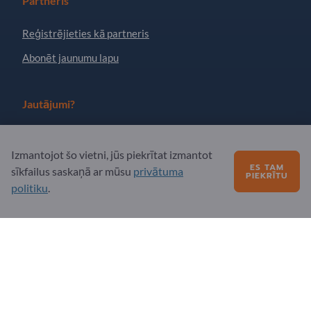
Partneris
Reģistrējieties kā partneris
Abonēt jaunumu lapu
Jautājumi?
Biežāk uzdotie jautājumi
Izmantojot šo vietni, jūs piekrītat izmantot
Mūsu pakalpojumu piedāvājums
ES TAM
sīkfailus saskaņā ar mūsu
privātuma
PIEKRĪTU
Par mums
politiku
.
Ziņojums Exportpages
Exportpages International Network
Exportpages International GmbH
Becker-Göring-Straße 15