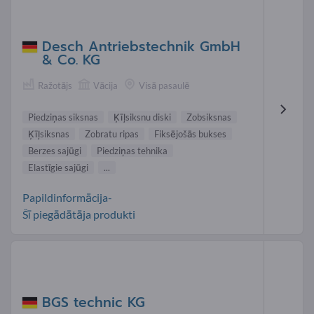
Desch Antriebstechnik GmbH
& Co. KG
Ražotājs
Vācija
Visā pasaulē
Piedziņas siksnas
Ķīļsiksnu diski
Zobsiksnas
Ķīļsiksnas
Zobratu ripas
Fiksējošās bukses
Berzes sajūgi
Piedziņas tehnika
Elastīgie sajūgi
...
Papildinformācija-
Šī piegādātāja produkti
BGS technic KG