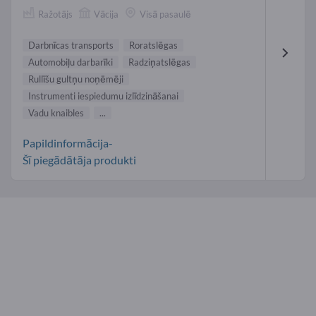
Ražotājs
Vācija
Visā pasaulē
Darbnīcas transports
Roratslēgas
Automobiļu darbarīki
Radziņatslēgas
Rullīšu gultņu noņēmēji
Instrumenti iespiedumu izlīdzināšanai
Vadu knaibles
...
Papildinformācija-
Šī piegādātāja produkti