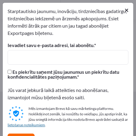
Ražotājs
2
×
Starptautisko jaunumu, inovāciju, tirdzniecības gadatirgu,
Izplatītāji
1
tirdzniecības iekšzemē un ārzemēs apkopojums. Esiet
informēti ātrāk par citiem un jau tagad abonējiet
Sēnes – atrodiet ražotājus un
Exportpages biļetenu.
piegādātājus
Ievadiet savu e-pasta adresi, lai abonētu.
eksportētāji
Ražotājs
3
2
Es piekrītu saņemt jūsu jaunumus un piekrītu datu
Izplatītāji
konfidencialitātes paziņojumam.
1
Jūs varat jebkurā laikā atteikties no abonēšanas,
izmantojot mūsu biļetenā esošo saiti.
Exportpages
Pārtika un dzērieni
Dārzeņu pārtikas produkti
Sēnes
Mēs izmantojam Brevo kā savu mārketinga platformu.
Noklikšķinot zemāk, lai nosūtītu šo veidlapu, jūs apstiprināt, ka
jūsu sniegtā informācija tiks nodota Brevo apstrādei saskaņā ar
Reklāmējieties bez maksas
lietošanas noteikumiem
.
Exportpages!