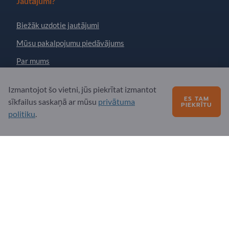
Jautājumi?
Biežāk uzdotie jautājumi
Mūsu pakalpojumu piedāvājums
Par mums
Ziņojums Exportpages
Izmantojot šo vietni, jūs piekrītat izmantot
ES TAM
sīkfailus saskaņā ar mūsu
privātuma
PIEKRĪTU
politiku
.
Exportpages International Network
Exportpages International GmbH
Becker-Göring-Straße 15
76307 Karlsbad
Germany
Copyright © 2026 Exportpages International GmbH. All