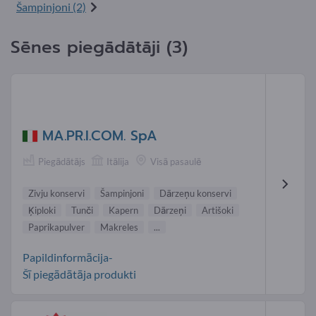
Šampinjoni (2)
Sēnes piegādātāji (3)
MA.PR.I.COM. SpA
Piegādātājs
Itālija
Visā pasaulē
Zivju konservi
Šampinjoni
Dārzeņu konservi
Ķiploki
Tunči
Kapern
Dārzeņi
Artišoki
Paprikapulver
Makreles
...
Papildinformācija-
Šī piegādātāja produkti