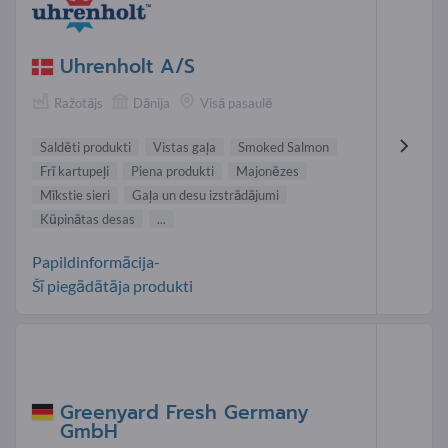
Uhrenholt A/S
Ražotājs
Dānija
Visā pasaulē
Saldēti produkti
Vistas gaļa
Smoked Salmon
Frī kartupeļi
Piena produkti
Majonēzes
Mīkstie sieri
Gaļa un desu izstrādājumi
Kūpinātas desas
...
Papildinformācija-
Šī piegādātāja produkti
Greenyard Fresh Germany
GmbH