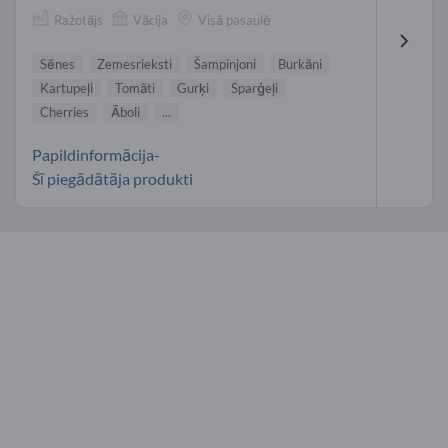
Ražotājs
Vācija
Visā pasaulē
Sēnes
Zemesrieksti
Šampinjoni
Burkāni
Kartupeļi
Tomāti
Gurķi
Sparģeļi
Cherries
Āboli
...
Papildinformācija-
Šī piegādātāja produkti