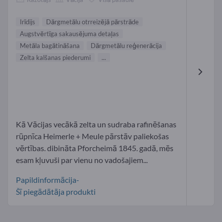
Irīdijs
Dārgmetālu otrreizējā pārstrāde
Augstvērtīga sakausējuma detaļas
Metāla bagātināšana
Dārgmetālu reģenerācija
Zelta kalšanas piederumi
...
Kā Vācijas vecākā zelta un sudraba rafinēšanas
rūpnīca Heimerle + Meule pārstāv paliekošas
vērtības. dibināta Pforcheimā 1845. gadā, mēs
esam kļuvuši par vienu no vadošajiem...
Papildinformācija-
Šī piegādātāja produkti