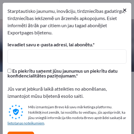
1
×
Ražotājs
1
Starptautisko jaunumu, inovāciju, tirdzniecības gadatirgu,
tirdzniecības iekšzemē un ārzemēs apkopojums. Esiet
informēti ātrāk par citiem un jau tagad abonējiet
Irīdijs (
7439-88-5
) – atrodiet
Exportpages biļetenu.
ražotājus un piegādātājus
Ievadiet savu e-pasta adresi, lai abonētu.
eksportētāji
Ražotājs
1
1
Es piekrītu saņemt jūsu jaunumus un piekrītu datu
konfidencialitātes paziņojumam.
Exportpages
Izejvielas
Metāli
Dārgmetāli
Irīdijs
Jūs varat jebkurā laikā atteikties no abonēšanas,
Reklāmējieties bez maksas
izmantojot mūsu biļetenā esošo saiti.
Exportpages!
Mēs izmantojam Brevo kā savu mārketinga platformu.
Noklikšķinot zemāk, lai nosūtītu šo veidlapu, jūs apstiprināt, ka
Pieprasījumi – Piedāvājumi – Lietotas preces – Biznesa
jūsu sniegtā informācija tiks nodota Brevo apstrādei saskaņā ar
kontakti >> sāciet šeit
lietošanas noteikumiem
.