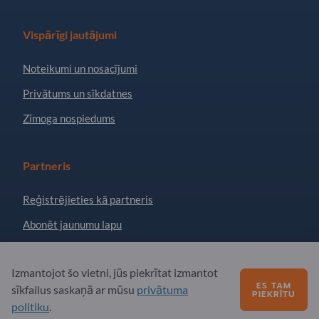
Vispārīgi jautājumi
Noteikumi un nosacījumi
Privātums un sīkdatnes
Zīmoga nospiedums
Partneris
Reģistrējieties kā partneris
Abonēt jaunumu lapu
Jautājumi?
Izmantojot šo vietni, jūs piekrītat izmantot
ES TAM
sīkfailus saskaņā ar mūsu
privātuma
PIEKRĪTU
Biežāk uzdotie jautājumi
politiku
.