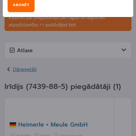
Publicējiet savu uzņēmumu un
ABONĒT
produktus Exportpages.
Kļūstiet par piegādātāju jau tagad un iegūstiet
atpazīstamību >> publicējiet šeit
Atlase
Dārgmetāli
Irīdijs (
7439-88-5
) piegādātāji (1)
Heimerle + Meule GmbH
Ražotājs
Vācija
Visā pasaulē