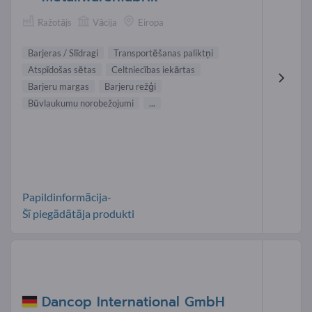
Ražotājs
Vācija
Eiropa
Barjeras / Slīdragi
Transportēšanas paliktņi
Atspīdošas sētas
Celtniecības iekārtas
Barjeru margas
Barjeru režģi
Būvlaukumu norobežojumi
...
Papildinformācija-
Šī piegādātāja produkti
Dancop International GmbH