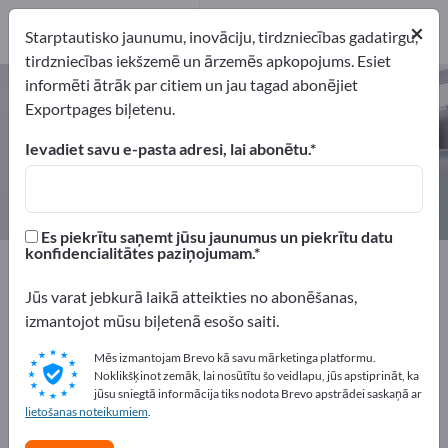
4
×
Ražotājs
4
Starptautisko jaunumu, inovāciju, tirdzniecības gadatirgu,
tirdzniecības iekšzemē un ārzemēs apkopojums. Esiet
informēti ātrāk par citiem un jau tagad abonējiet
Barjeras / Slīdragi – atrodiet
Exportpages biļetenu.
ražotājus un piegādātājus
Ievadiet savu e-pasta adresi, lai abonētu.
eksportētāji
Ražotājs
4
4
Es piekrītu saņemt jūsu jaunumus un piekrītu datu
konfidencialitātes paziņojumam.
Exportpages
Drošība un aizsardzība
Barjeru tehnoloģija
Barjeras / Slīdragi
Jūs varat jebkurā laikā atteikties no abonēšanas,
izmantojot mūsu biļetenā esošo saiti.
Reklāmējieties bez maksas
Mēs izmantojam Brevo kā savu mārketinga platformu.
Exportpages!
Noklikšķinot zemāk, lai nosūtītu šo veidlapu, jūs apstiprināt, ka
jūsu sniegtā informācija tiks nodota Brevo apstrādei saskaņā ar
Pieprasījumi – Piedāvājumi – Lietotas preces – Biznesa
lietošanas noteikumiem
.
kontakti >> sāciet šeit