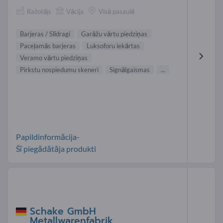
Ražotājs
Vācija
Visā pasaulē
Barjeras / Slīdragi
Garāžu vārtu piedziņas
Paceļamās barjeras
Luksoforu iekārtas
Veramo vārtu piedziņas
Pirkstu nospiedumu skeneri
Signālgaismas
...
Papildinformācija-
Šī piegādātāja produkti
Schake GmbH
Metallwarenfabrik