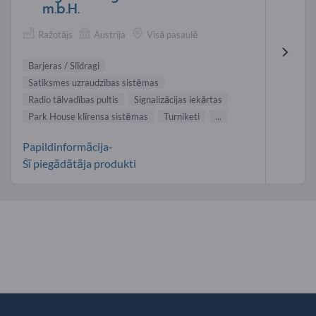
m.b.H.
Ražotājs
Austrija
Visā pasaulē
Barjeras / Slīdragi
Satiksmes uzraudzības sistēmas
Radio tālvadības pultis
Signalizācijas iekārtas
Park House klīrensa sistēmas
Turniketi
...
Papildinformācija-
Šī piegādātāja produkti