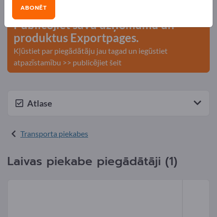
kontakti >> sāciet šeit
ABONĒT
Publicējiet savu uzņēmumu un
produktus Exportpages.
Kļūstiet par piegādātāju jau tagad un iegūstiet
atpazīstamību >> publicējiet šeit
Atlase
Transporta piekabes
Laivas piekabe piegādātāji (1)