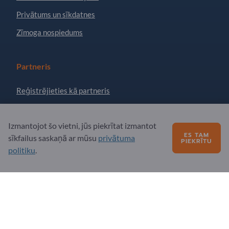
Privātums un sīkdatnes
Zīmoga nospiedums
Partneris
Reģistrējieties kā partneris
Abonēt jaunumu lapu
Izmantojot šo vietni, jūs piekrītat izmantot
ES TAM
sīkfailus saskaņā ar mūsu
privātuma
PIEKRĪTU
Jautājumi?
politiku
.
Biežāk uzdotie jautājumi
Mūsu pakalpojumu piedāvājums
Par mums
Ziņojums Exportpages