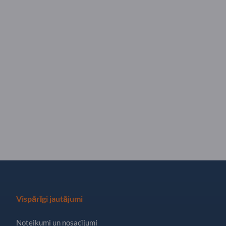
Vispārīgi jautājumi
Noteikumi un nosacījumi