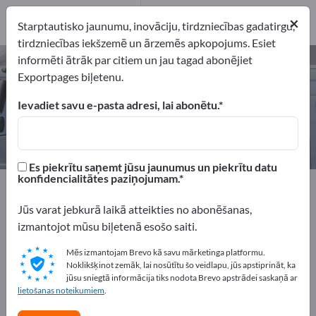
1
×
Ražotājs
1
Starptautisko jaunumu, inovāciju, tirdzniecības gadatirgu,
tirdzniecības iekšzemē un ārzemēs apkopojums. Esiet
informēti ātrāk par citiem un jau tagad abonējiet
Laivas piekabe – atrodiet ražotājus
Exportpages biļetenu.
un piegādātājus
Ievadiet savu e-pasta adresi, lai abonētu.
eksportētāji
Ražotājs
1
1
Es piekrītu saņemt jūsu jaunumus un piekrītu datu
konfidencialitātes paziņojumam.
Exportpages
Transportlīdzekļi
Komerciālie transportlīdzekļi
Transporta piekabes
Jūs varat jebkurā laikā atteikties no abonēšanas,
Laivas piekabe
izmantojot mūsu biļetenā esošo saiti.
Mēs izmantojam Brevo kā savu mārketinga platformu.
Reklāmējieties bez maksas
Noklikšķinot zemāk, lai nosūtītu šo veidlapu, jūs apstiprināt, ka
Exportpages!
jūsu sniegtā informācija tiks nodota Brevo apstrādei saskaņā ar
lietošanas noteikumiem
.
Pieprasījumi – Piedāvājumi – Lietotas preces – Biznesa