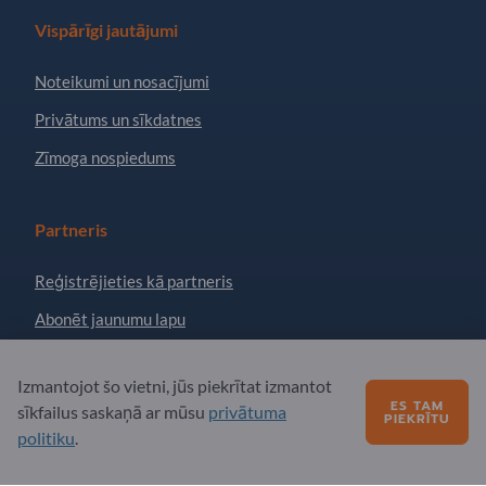
Vispārīgi jautājumi
Noteikumi un nosacījumi
Privātums un sīkdatnes
Zīmoga nospiedums
Partneris
Reģistrējieties kā partneris
Abonēt jaunumu lapu
Izmantojot šo vietni, jūs piekrītat izmantot
Jautājumi?
ES TAM
sīkfailus saskaņā ar mūsu
privātuma
PIEKRĪTU
politiku
.
Biežāk uzdotie jautājumi
Mūsu pakalpojumu piedāvājums