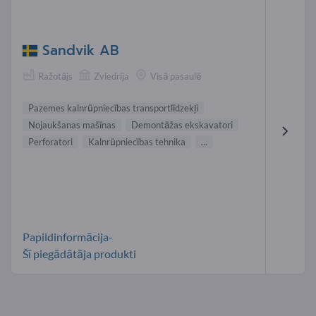
Sandvik AB
Ražotājs
Zviedrija
Visā pasaulē
Pazemes kalnrūpniecības transportlīdzekļi
Nojaukšanas mašīnas
Demontāžas ekskavatori
Perforatori
Kalnrūpniecības tehnika
...
Papildinformācija-
Šī piegādātāja produkti