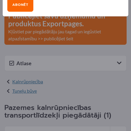
kontakti >> sāciet šeit
ABONĒT
Publicējiet savu uzņēmumu un
produktus Exportpages.
Kļūstiet par piegādātāju jau tagad un iegūstiet
atpazīstamību >> publicējiet šeit
Atlase
Kalnrūpniecība
Tuneļu būve
Pazemes kalnrūpniecības
transportlīdzekļi piegādātāji (1)