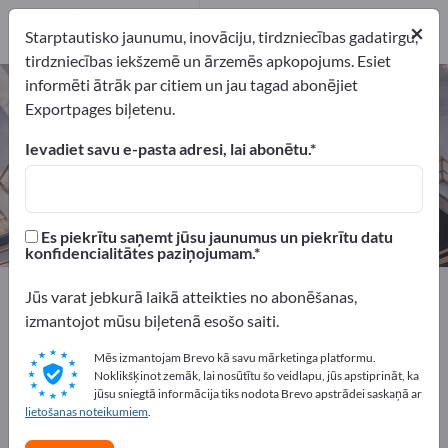
Ražotājs
1
×
Starptautisko jaunumu, inovāciju, tirdzniecības gadatirgu,
tirdzniecības iekšzemē un ārzemēs apkopojums. Esiet
informēti ātrāk par citiem un jau tagad abonējiet
Pazemes kalnrūpniecības
Exportpages biļetenu.
transportlīdzekļi – atrodiet
ražotājus un piegādātājus
Ievadiet savu e-pasta adresi, lai abonētu.
eksportētāji
Ražotājs
1
1
Es piekrītu saņemt jūsu jaunumus un piekrītu datu
konfidencialitātes paziņojumam.
Exportpages
Izejvielas
Kalnrūpniecība
Jūs varat jebkurā laikā atteikties no abonēšanas,
Pazemes kalnrūpniecības transportlīdzekļi
izmantojot mūsu biļetenā esošo saiti.
Mēs izmantojam Brevo kā savu mārketinga platformu.
Reklāmējieties bez maksas
Noklikšķinot zemāk, lai nosūtītu šo veidlapu, jūs apstiprināt, ka
jūsu sniegtā informācija tiks nodota Brevo apstrādei saskaņā ar
Exportpages!
lietošanas noteikumiem
.
Pieprasījumi – Piedāvājumi – Lietotas preces – Biznesa