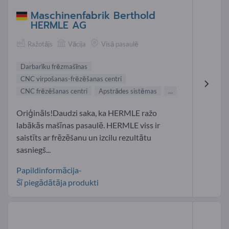
Maschinenfabrik Berthold
HERMLE AG
Ražotājs
Vācija
Visā pasaulē
Darbarīku frēzmašīnas
CNC virpošanas-frēzēšanas centri
CNC frēzēšanas centri
Apstrādes sistēmas
...
Oriģināls!Daudzi saka, ka HERMLE ražo
labākās mašīnas pasaulē. HERMLE viss ir
saistīts ar frēzēšanu un izcilu rezultātu
sasniegš...
Papildinformācija-
Šī piegādātāja produkti