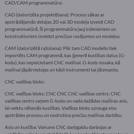
CAD/CAM programmatūra:
CAD (datorizēta projektēšana): Process sākas ar
apstrādājamās detaļas 2D vai 3D modeļa izveidi CAD
programmatūrā. Šī programmatūra ļauj inženieriem un
konstruktoriem izveidot precīzus rasējumus un modeļus.
CAM (datorizētā ražošana): Pēc tam CAD modelis tiek
importēts CAM programmā, kas ģenerē kustības datus (G-
kodu), kas nepieciešami CNC mašīnai. G-kods nosaka, kā
mašīnai jāpārvietojas un kādi instrumenti tai jāizmanto.
CNC vadības bloks:
CNC vadības bloks: CNC CNC CNC vadības centrs: CNC
vadības centrs saņem G-kodu un vada dažādas mašīnas asis,
lai veiktu vēlamās kustības. Vadības bloks uzrauga visu
apstrādes procesu un nodrošina precīzu mašīnas darbību.
Asis un kustība: Vairums CNC darbgaldu darbojas ar