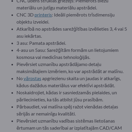
CNC ūdens strūklas griezējs: Piemērots biezu
materiālu un jutīgu materiālu apstrādei.
CNC 3D
printeris
: Ideāli piemērots trīsdimensiju
objektu izveidei.
Atkarībā no apstrādes sarežģītības izvēlieties 3, 4 vai 5
asu iekārtas.
3 asu: Pamata apstrādei.
4-asu un 5asu: Sarežģītām formām un lietojumiem
kosmosa vai medicīnas tehnoloģijās.
Pievērsiet uzmanību apstrādājamo detaļu
maksimālajiem izmēriem, ko var apstrādāt ar mašīnu.
No
vārpstas
apgriezienu skaita un jaudas ir atkarīgs,
kādus dažādus materiālus var efektīvi apstrādāt.
Noskaidrojiet, kādas ir sasniedzamās pielaides, un
pārliecinieties, ka tās atbilst jūsu prasībām.
Pārbaudiet, vai mašīna spēj ražot vienādas detaļas
sērijās ar nemainīgu kvalitāti.
Pievērsiet uzmanību vadības sistēmas lietošanas
ērtumam un tās saderībai ar izplatītajām CAD/CAM