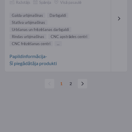
Ražotājs
Spānija
Visā pasaulē
Galda urbjmašīnas
Darbgaldi
Statīva urbjmašīnas
Urbšanas un frēzēšanas darbgaldi
Rindas urbjmašīnas
CNC apstrādes centri
CNC frēzēšanas centri
...
Papildinformācija-
Šī piegādātāja produkti
1
2