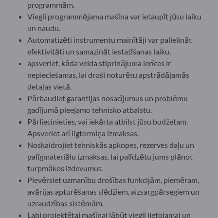
programmām.
Viegli programmējama mašīna var ietaupīt jūsu laiku
un naudu.
Automatizēti instrumentu mainītāji var palielināt
efektivitāti un samazināt iestatīšanas laiku.
apsveriet, kāda veida stiprinājuma ierīces ir
nepieciešamas, lai droši noturētu apstrādājamās
detaļas vietā.
Pārbaudiet garantijas nosacījumus un problēmu
gadījumā pieejamo tehnisko atbalstu.
Pārliecinieties, vai iekārta atbilst jūsu budžetam.
Apsveriet arī ilgtermiņa izmaksas.
Noskaidrojiet tehniskās apkopes, rezerves daļu un
palīgmateriālu izmaksas, lai palīdzētu jums plānot
turpmākos izdevumus.
Pievērsiet uzmanību drošības funkcijām, piemēram,
avārijas apturēšanas slēdžiem, aizsargpārsegiem un
uzraudzības sistēmām.
Labi projektētai mašīnai jābūt viegli lietojamai un