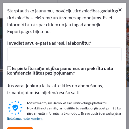
Ražotājs
15
×
Starptautisko jaunumu, inovāciju, tirdzniecības gadatirgu,
Izplatītāji
1
tirdzniecības iekšzemē un ārzemēs apkopojums. Esiet
informēti ātrāk par citiem un jau tagad abonējiet
CNC iekārtas – atrodiet ražotājus
Exportpages biļetenu.
un piegādātājus
Ievadiet savu e-pasta adresi, lai abonētu.
eksportētāji
Ražotājs
16
15
Es piekrītu saņemt jūsu jaunumus un piekrītu datu
Izplatītāji
konfidencialitātes paziņojumam.
1
Jūs varat jebkurā laikā atteikties no abonēšanas,
izmantojot mūsu biļetenā esošo saiti.
Exportpages
Mašīnas un iekārtas
CNC iekārtas
Mēs izmantojam Brevo kā savu mārketinga platformu.
Noklikšķinot zemāk, lai nosūtītu šo veidlapu, jūs apstiprināt, ka
Reklāmējieties bez maksas
jūsu sniegtā informācija tiks nodota Brevo apstrādei saskaņā ar
Exportpages!
lietošanas noteikumiem
.
Pieprasījumi – Piedāvājumi – Lietotas preces – Biznesa