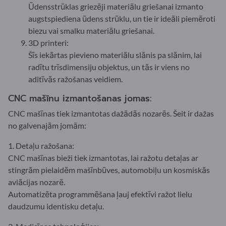
Ūdensstrūklas griezēji materiālu griešanai izmanto
augstspiediena ūdens strūklu, un tie ir ideāli piemēroti
biezu vai smalku materiālu griešanai.
3D printeri:
Šīs iekārtas pievieno materiālu slānis pa slānim, lai
radītu trīsdimensiju objektus, un tās ir viens no
aditīvās ražošanas veidiem.
CNC mašīnu izmantošanas jomas:
CNC mašīnas tiek izmantotas dažādās nozarēs. Šeit ir dažas
no galvenajām jomām:
1. Detaļu ražošana:
CNC mašīnas bieži tiek izmantotas, lai ražotu detaļas ar
stingrām pielaidēm mašīnbūves, automobiļu un kosmiskās
aviācijas nozarē.
Automatizēta programmēšana ļauj efektīvi ražot lielu
daudzumu identisku detaļu.