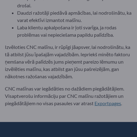
drošai.
Daudzi ražotāji piedāvā apmācības, lai nodrošinātu, ka
varat efektīvi izmantot mašīnu.
Laba klientu apkalpošana ir ļoti svarīga, ja rodas
problēmas vai nepieciešama papildu palīdzība.
Izvēloties CNC mašīnu, ir rūpīgi jāapsver, lai nodrošinātu, ka
tā atbilst jūsu īpašajām vajadzībām. Iepriekš minēto faktoru
ņemšana vērā palīdzēs jums pieņemt pareizo lēmumu un
izvēlēties mašīnu, kas atbilst gan jūsu pašreizējām, gan
nākotnes ražošanas vajadzībām.
CNC mašīnas var iegādāties no dažādiem piegādātājiem.
Visaptverošu informāciju par CNC mašīnu ražotājiem un
piegādātājiem no visas pasaules var atrast
Exportpages
.