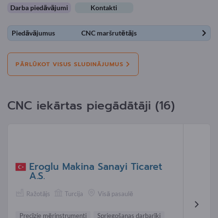
Darba piedāvājumi
Kontakti
Piedāvājumus
CNC maršrutētājs
PĀRLŪKOT VISUS SLUDINĀJUMUS
CNC iekārtas piegādātāji (16)
Eroglu Makina Sanayi Ticaret
A.S.
Ražotājs
Turcija
Visā pasaulē
Precīzie mērinstrumenti
Spriegošanas darbarīki