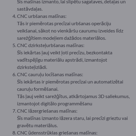
Šīs mašīnas izmanto, lai slīpētu sagataves, detaļas un
sastāvdaļas.
CNC urbšanas mašīnas:
Tās ir piemērotas precīzai urbšanas operāciju
veikšanai, sākot no vienkāršu caurumu izveides līdz
sarežģītiem modeļiem dažādos materiālos.
CNC dzirksteļurbšanas mašīnas:
Šīs iekārtas ļauj veikt ļoti precīzu, bezkontakta
vadītspējīgu materiālu apstrādi, izmantojot
dzirksteļizlādi.
CNC cauruļu locīšanas mašīnas:
Šīs iekārtas ir piemērotas precīzai un automatizētai
cauruļu formēšanai.
Tās ļauj veikt sarežģītus, atkārtojamus 3D saliekumus,
izmantojot digitālo programmēšanu
CNC lāzergriešanas mašīnas:
Šīs mašīnas izmanto lāzera staru, lai precīzi grieztu vai
gravētu materiālus.
CNC ūdensstrūklas griešanas mašīnas: