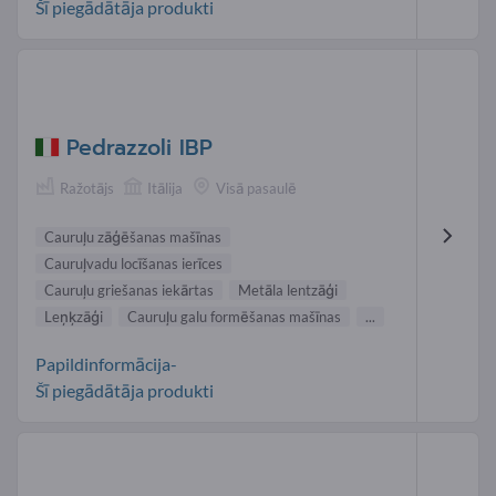
Šī piegādātāja produkti
Pedrazzoli IBP
Ražotājs
Itālija
Visā pasaulē
Cauruļu zāģēšanas mašīnas
Cauruļvadu locīšanas ierīces
Cauruļu griešanas iekārtas
Metāla lentzāģi
Leņķzāģi
Cauruļu galu formēšanas mašīnas
...
Papildinformācija-
Šī piegādātāja produkti