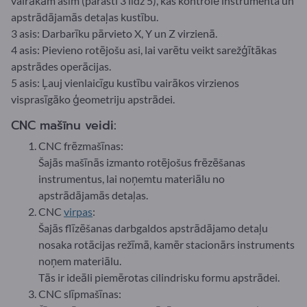
vairākām asīm (parasti 3 līdz 5), kas kontrolē instrumenta un
apstrādājamās detaļas kustību.
3 asis: Darbarīku pārvieto X, Y un Z virzienā.
4 asis: Pievieno rotējošu asi, lai varētu veikt sarežģītākas
apstrādes operācijas.
5 asis: Ļauj vienlaicīgu kustību vairākos virzienos
visprasīgāko ģeometriju apstrādei.
CNC mašīnu veidi:
CNC frēzmašīnas:
Šajās mašīnās izmanto rotējošus frēzēšanas
instrumentus, lai noņemtu materiālu no
apstrādājamās detaļas.
CNC
virpas
:
Šajās flīzēšanas darbgaldos apstrādājamo detaļu
nosaka rotācijas režīmā, kamēr stacionārs instruments
noņem materiālu.
Tās ir ideāli piemērotas cilindrisku formu apstrādei.
CNC slīpmašīnas: