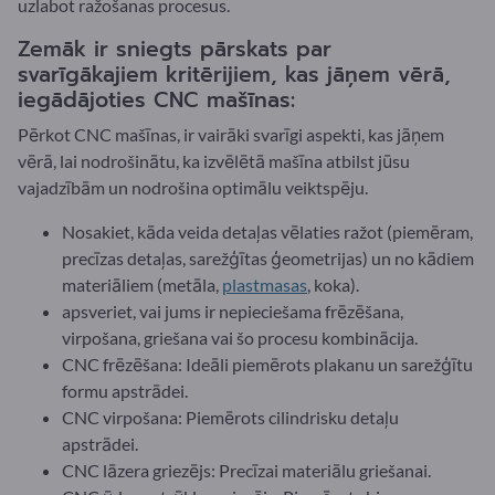
uzlabot ražošanas procesus.
Zemāk ir sniegts pārskats par
svarīgākajiem kritērijiem, kas jāņem vērā,
iegādājoties CNC mašīnas:
Pērkot CNC mašīnas, ir vairāki svarīgi aspekti, kas jāņem
vērā, lai nodrošinātu, ka izvēlētā mašīna atbilst jūsu
vajadzībām un nodrošina optimālu veiktspēju.
Nosakiet, kāda veida detaļas vēlaties ražot (piemēram,
precīzas detaļas, sarežģītas ģeometrijas) un no kādiem
materiāliem (metāla,
plastmasas
, koka).
apsveriet, vai jums ir nepieciešama frēzēšana,
virpošana, griešana vai šo procesu kombinācija.
CNC frēzēšana: Ideāli piemērots plakanu un sarežģītu
formu apstrādei.
CNC virpošana: Piemērots cilindrisku detaļu
apstrādei.
CNC lāzera griezējs: Precīzai materiālu griešanai.