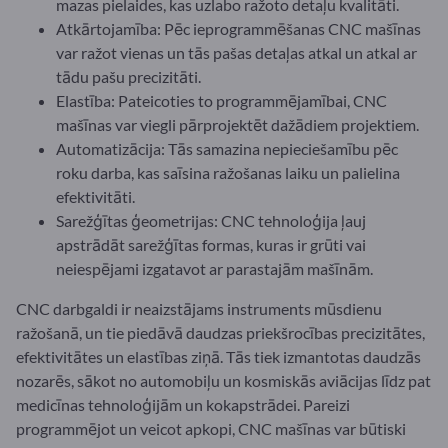
mazas pielaides, kas uzlabo ražoto detaļu kvalitāti.
Atkārtojamība: Pēc ieprogrammēšanas CNC mašīnas
var ražot vienas un tās pašas detaļas atkal un atkal ar
tādu pašu precizitāti.
Elastība: Pateicoties to programmējamībai, CNC
mašīnas var viegli pārprojektēt dažādiem projektiem.
Automatizācija: Tās samazina nepieciešamību pēc
roku darba, kas saīsina ražošanas laiku un palielina
efektivitāti.
Sarežģītas ģeometrijas: CNC tehnoloģija ļauj
apstrādāt sarežģītas formas, kuras ir grūti vai
neiespējami izgatavot ar parastajām mašīnām.
CNC darbgaldi ir neaizstājams instruments mūsdienu
ražošanā, un tie piedāvā daudzas priekšrocības precizitātes,
efektivitātes un elastības ziņā. Tās tiek izmantotas daudzās
nozarēs, sākot no automobiļu un kosmiskās aviācijas līdz pat
medicīnas tehnoloģijām un kokapstrādei. Pareizi
programmējot un veicot apkopi, CNC mašīnas var būtiski