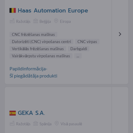
Haas Automation Europe
Ražotājs
Beļģija
Eiropa
CNC frēzēšanas mašīnas
Datorizēti (CNC) virpošanas centri
CNC virpas
Vertikālās frēzēšanas mašīnas
Darbgaldi
Vairākvārpstu virpošanas mašīnas
...
Papildinformācija-
Šī piegādātāja produkti
GEKA S.A.
Ražotājs
Spānija
Visā pasaulē