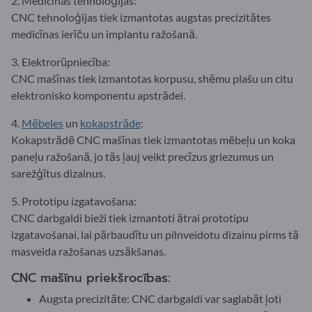
2. Medicīnas tehnoloģijas:
CNC tehnoloģijas tiek izmantotas augstas precizitātes
medicīnas ierīču un implantu ražošanā.
3. Elektrorūpniecība:
CNC mašīnas tiek izmantotas korpusu, shēmu plašu un citu
elektronisko komponentu apstrādei.
4.
Mēbeles
un
kokapstrāde
:
Kokapstrādē CNC mašīnas tiek izmantotas mēbeļu un koka
paneļu ražošanā, jo tās ļauj veikt precīzus griezumus un
sarežģītus dizainus.
5. Prototipu izgatavošana:
CNC darbgaldi bieži tiek izmantoti ātrai prototipu
izgatavošanai, lai pārbaudītu un pilnveidotu dizainu pirms tā
masveida ražošanas uzsākšanas.
CNC mašīnu priekšrocības:
Augsta precizitāte: CNC darbgaldi var saglabāt ļoti