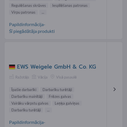
Regulēšanas skrūves
Iespīlēšanas patronas
Virpu patronas
...
Papildinformācija-
Šī piegādātāja produkti
EWS Weigele GmbH & Co. KG
Ražotājs
Vācija
Visā pasaulē
Īpašie darbarīki
Darbarīku turētāji
Darbarīku mainītāji
Frēzes galvas
Vairāku vārpstu galvas
Leņķa galviņas
Darbarīku turētāji
...
Papildinformācija-