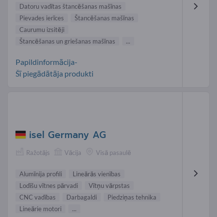
Datoru vadītas štancēšanas mašīnas
Pievades ierīces
Štancēšanas mašīnas
Caurumu izsitēji
Štancēšanas un griešanas mašīnas
...
Papildinformācija-
Šī piegādātāja produkti
isel Germany AG
Ražotājs
Vācija
Visā pasaulē
Alumīnija profili
Lineārās vienības
Lodīšu vītnes pārvadi
Vītņu vārpstas
CNC vadības
Darbagaldi
Piedziņas tehnika
Lineārie motori
...