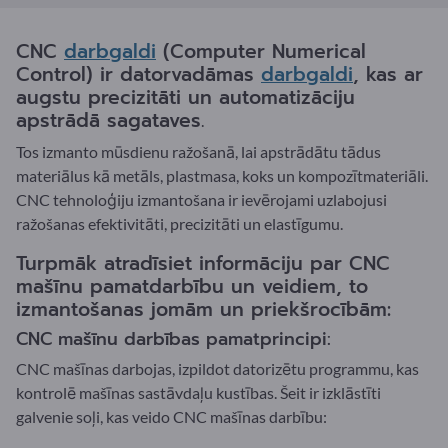
CNC
darbgaldi
(Computer Numerical
Control) ir datorvadāmas
darbgaldi
, kas ar
augstu precizitāti un automatizāciju
apstrādā sagataves.
Tos izmanto mūsdienu ražošanā, lai apstrādātu tādus
materiālus kā metāls, plastmasa, koks un kompozītmateriāli.
CNC tehnoloģiju izmantošana ir ievērojami uzlabojusi
ražošanas efektivitāti, precizitāti un elastīgumu.
Turpmāk atradīsiet informāciju par CNC
mašīnu pamatdarbību un veidiem, to
izmantošanas jomām un priekšrocībām:
CNC mašīnu darbības pamatprincipi:
CNC mašīnas darbojas, izpildot datorizētu programmu, kas
kontrolē mašīnas sastāvdaļu kustības. Šeit ir izklāstīti
galvenie soļi, kas veido CNC mašīnas darbību: