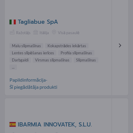
Tagliabue SpA
Ražotājs
Itālija
Visā pasaulē
Malu slīpmašīnas
Kokapstrādes iekārtas
Lentes slīpēšanas ierīces
Profila slīpmašīnas
Darbgaldi
Virsmas slīpmašīnas
Slīpmašīnas
...
Papildinformācija-
Šī piegādātāja produkti
IBARMIA INNOVATEK, S.L.U.