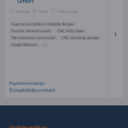
GmbH
Ražotājs
Vācija
Visā pasaulē
Augstas precizitātes rotējošās detaļas
Precīzie mērinstrumenti
CNC frēžu daļas
Pārveidošanas instrumenti
CNC abrazīvās detaļas
Apaļā slīpēšana
...
Papildinformācija-
Šī piegādātāja produkti
Vispārīgi jautājumi