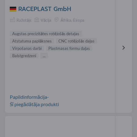
RACEPLAST GmbH
Ražotājs
Vācija
Āfrika, Eiropa
Augstas precizitātes rotējošās detaļas
Atstatuma paplāksnes
CNC rotējošās daļas
Virpošanas darbi
Plastmasas formu daļas
Balstgredzeni
...
Papildinformācija-
Šī piegādātāja produkti