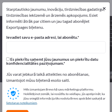
Ražotājs
5
Izplatītāji
1
×
Starptautisko jaunumu, inovāciju, tirdzniecības gadatirgu,
tirdzniecības iekšzemē un ārzemēs apkopojums. Esiet
informēti ātrāk par citiem un jau tagad abonējiet
Augstas precizitātes rotējošās
Exportpages biļetenu.
detaļas – atrodiet ražotājus un
piegādātājus
Ievadiet savu e-pasta adresi, lai abonētu.
eksportētāji
Ražotājs
6
5
Es piekrītu saņemt jūsu jaunumus un piekrītu datu
konfidencialitātes paziņojumam.
Izplatītāji
1
Jūs varat jebkurā laikā atteikties no abonēšanas,
izmantojot mūsu biļetenā esošo saiti.
Exportpages
Sastāvdaļas un Daļas
Piegādes daļas
Mēs izmantojam Brevo kā savu mārketinga platformu.
Precīzās detaļas
Noklikšķinot zemāk, lai nosūtītu šo veidlapu, jūs apstiprināt, ka
jūsu sniegtā informācija tiks nodota Brevo apstrādei saskaņā ar
Augstas precizitātes rotējošās detaļas
lietošanas noteikumiem
.