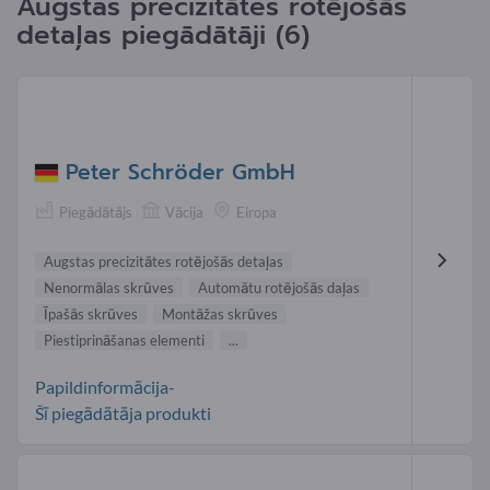
Augstas precizitātes rotējošās
detaļas piegādātāji (6)
Peter Schröder GmbH
Piegādātājs
Vācija
Eiropa
Augstas precizitātes rotējošās detaļas
Nenormālas skrūves
Automātu rotējošās daļas
Īpašās skrūves
Montāžas skrūves
Piestiprināšanas elementi
...
Papildinformācija-
Šī piegādātāja produkti