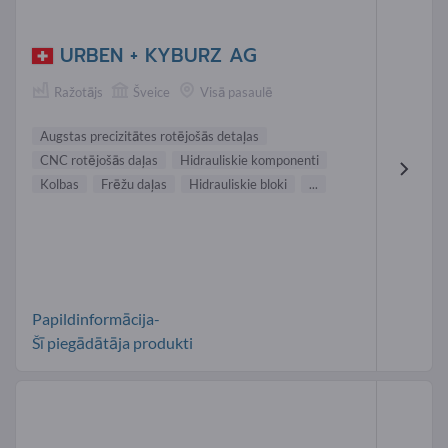
URBEN + KYBURZ AG
Ražotājs
Šveice
Visā pasaulē
Augstas precizitātes rotējošās detaļas
CNC rotējošās daļas
Hidrauliskie komponenti
Kolbas
Frēžu daļas
Hidrauliskie bloki
...
Papildinformācija-
Šī piegādātāja produkti