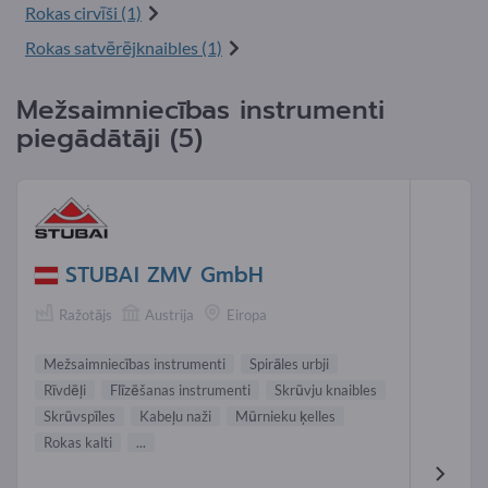
Rokas cirvīši (1)
Rokas satvērējknaibles (1)
Mežsaimniecības instrumenti
piegādātāji (5)
STUBAI ZMV GmbH
Ražotājs
Austrija
Eiropa
Mežsaimniecības instrumenti
Spirāles urbji
Rīvdēļi
Flīzēšanas instrumenti
Skrūvju knaibles
Skrūvspīles
Kabeļu naži
Mūrnieku ķelles
Rokas kalti
...