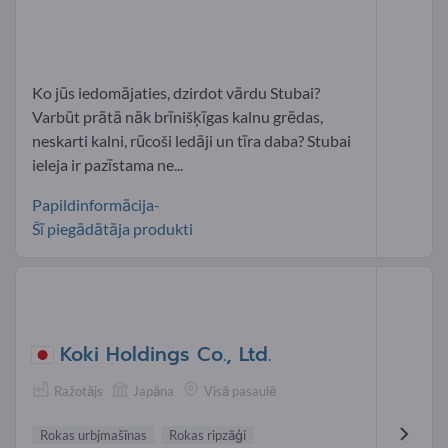
Ko jūs iedomājaties, dzirdot vārdu Stubai?
Varbūt prātā nāk brīnišķīgas kalnu grēdas,
neskarti kalni, rūcoši ledāji un tīra daba? Stubai
ieleja ir pazīstama ne...
Papildinformācija-
Šī piegādātāja produkti
Koki Holdings Co., Ltd.
Ražotājs
Japāna
Visā pasaulē
Rokas urbjmašīnas
Rokas ripzāģi