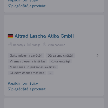
Šī piegādātāja produkti
Altrad Lescha Atika GmbH
Ražotājs
Vācija
Visā pasaulē
Gaisa mitruma savācēji
Dārza smalcinātāji
Virsmas biezuma iekārtas
Koka lentzāģi
Maisīšanas un jaukšanas iekārtas
Gludēvelēšanas mašīnas
...
Papildinformācija-
Šī piegādātāja produkti