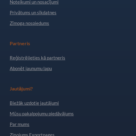
Noteikumi un nosacījumi
Privātums un sīkdatnes
Zīmoga nospiedums
Partneris
Reģistrējieties kā partneris
Abonēt jaunumu lapu
Jautājumi?
Biežāk uzdotie jautājumi
Mūsu pakalpojumu piedāvājums
Par mums
Ziņojums Exportpages