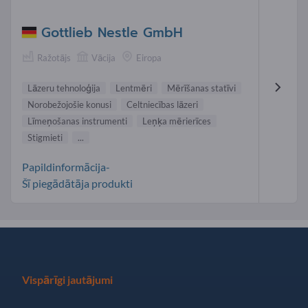
Gottlieb Nestle GmbH
Ražotājs
Vācija
Eiropa
Lāzeru tehnoloģija
Lentmēri
Mērīšanas statīvi
Norobežojošie konusi
Celtniecības lāzeri
Līmeņošanas instrumenti
Leņķa mērierīces
Stigmieti
...
Papildinformācija-
Šī piegādātāja produkti
Vispārīgi jautājumi