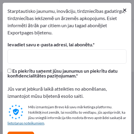
Ražotājs
5
×
Starptautisko jaunumu, inovāciju, tirdzniecības gadatirgu,
tirdzniecības iekšzemē un ārzemēs apkopojums. Esiet
informēti ātrāk par citiem un jau tagad abonējiet
Mežsaimniecības instrumenti –
Exportpages biļetenu.
atrodiet ražotājus un piegādātājus
Ievadiet savu e-pasta adresi, lai abonētu.
eksportētāji
Ražotājs
5
5
Es piekrītu saņemt jūsu jaunumus un piekrītu datu
konfidencialitātes paziņojumam.
Exportpages
Lauksaimniecība un mežsaimniecība
Mežsaimniecības instrumenti
Jūs varat jebkurā laikā atteikties no abonēšanas,
izmantojot mūsu biļetenā esošo saiti.
Reklāmējieties bez maksas
Mēs izmantojam Brevo kā savu mārketinga platformu.
Exportpages!
Noklikšķinot zemāk, lai nosūtītu šo veidlapu, jūs apstiprināt, ka
jūsu sniegtā informācija tiks nodota Brevo apstrādei saskaņā ar
Pieprasījumi – Piedāvājumi – Lietotas preces – Biznesa
lietošanas noteikumiem
.
kontakti >> sāciet šeit