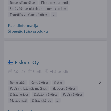
Rokas slīpmašīnas
Elektroinstrumenti
Skrūvēšanas pistoles ar akumulatoriem
Figurālās griešanas šķēres
...
Papildinformācija-
Šī piegādātāja produkti
Fiskars Oy
Ražotājs
Somija
Visā pasaulē
Rokas zāģi
Koku šķēres
Slotas
Papīra griežamās mašīnas
Skroderu šķēres
Dārza ierīces
Dzīvžoga šķēres
Papīra šķēres
Maizes naži
Dārza šķēres
...
Papildinformācija-