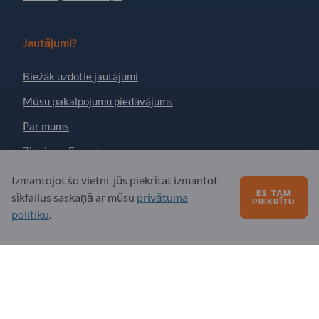
Jautājumi?
Biežāk uzdotie jautājumi
Mūsu pakalpojumu piedāvājums
Par mums
Ziņojums Exportpages
Izmantojot šo vietni, jūs piekrītat izmantot
ES TAM
sīkfailus saskaņā ar mūsu
privātuma
Exportpages International Network
PIEKRĪTU
politiku
.
Exportpages International GmbH
Becker-Göring-Straße 15
76307 Karlsbad
Germany