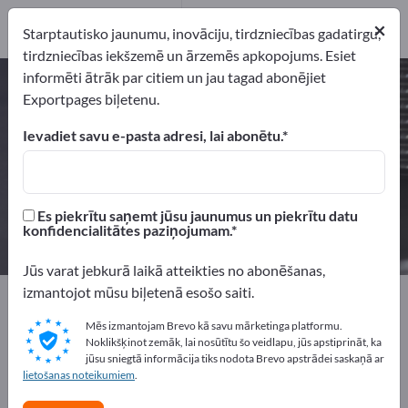
Ražotājs
2
Izplatītāji
1
×
Starptautisko jaunumu, inovāciju, tirdzniecības gadatirgu,
tirdzniecības iekšzemē un ārzemēs apkopojums. Esiet
informēti ātrāk par citiem un jau tagad abonējiet
Precizitātes stikla bumbiņas –
Exportpages biļetenu.
atrodiet ražotājus un piegādātājus
Ievadiet savu e-pasta adresi, lai abonētu.
eksportētāji
Ražotājs
3
2
Es piekrītu saņemt jūsu jaunumus un piekrītu datu
Izplatītāji
konfidencialitātes paziņojumam.
1
Jūs varat jebkurā laikā atteikties no abonēšanas,
izmantojot mūsu biļetenā esošo saiti.
Exportpages
Izejvielas
Stikls un stikla izstrādājumi
Tehniskie stikla izstrādājumi
Stikla lodes
Mēs izmantojam Brevo kā savu mārketinga platformu.
Precizitātes stikla bumbiņas
Noklikšķinot zemāk, lai nosūtītu šo veidlapu, jūs apstiprināt, ka
jūsu sniegtā informācija tiks nodota Brevo apstrādei saskaņā ar
lietošanas noteikumiem
.
Reklāmējieties bez maksas