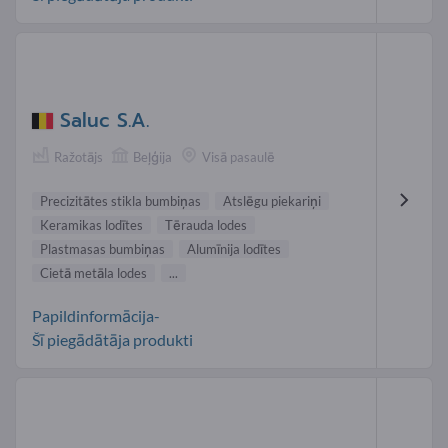
Saluc S.A.
Ražotājs
Beļģija
Visā pasaulē
Precizitātes stikla bumbiņas
Atslēgu piekariņi
Keramikas lodītes
Tērauda lodes
Plastmasas bumbiņas
Alumīnija lodītes
Cietā metāla lodes
...
Papildinformācija-
Šī piegādātāja produkti