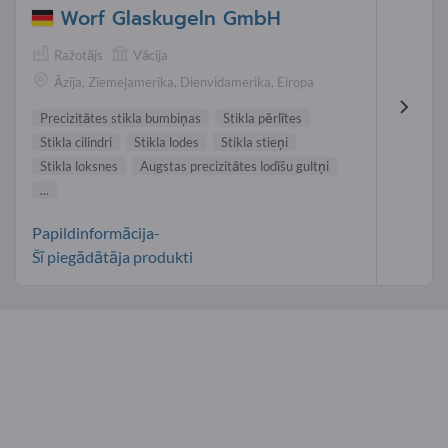
Worf Glaskugeln GmbH
Ražotājs
Vācija
Āzija, Ziemeļamerika, Dienvidamerika, Eiropa
Precizitātes stikla bumbiņas
Stikla pērlītes
Stikla cilindri
Stikla lodes
Stikla stieņi
Stikla loksnes
Augstas precizitātes lodīšu gultņi
...
Papildinformācija-
Šī piegādātāja produkti