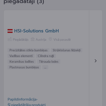
piegādātāji (3)
HSI-Solutions GmbH
Piegādātājs
Austrija
Visā pasaulē
Precizitātes stikla bumbiņas
Strūklošanas līdzekļi
Vadības elementi
Cilindra ruļļi
Keramikas lodītes
Tērauda lodes
Plastmasas bumbiņas
...
Papildinformācija-
Šī piegādātāja produkti