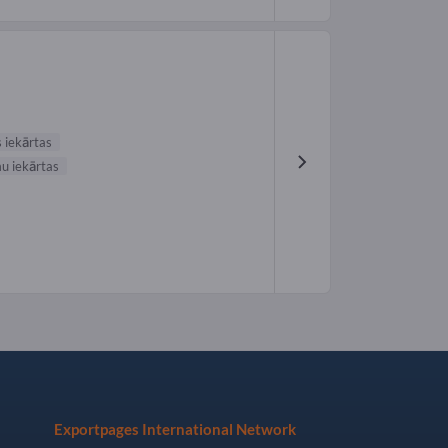
o
 iekārtas
u iekārtas
Exportpages International Network