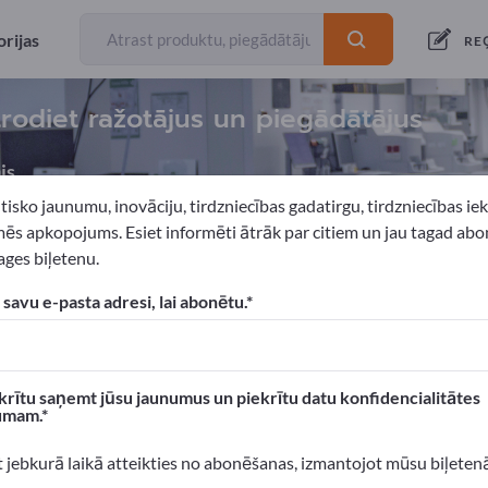
rijas
RE
trodiet ražotājus un piegādātājus
js
tisko jaunumu, inovāciju, tirdzniecības gadatirgu, tirdzniecības i
ēs apkopojums. Esiet informēti ātrāk par citiem un jau tagad abo
ges biļetenu.
ratoriju aprīkojums
 savu e-pasta adresi, lai abonētu.
xportpages!
 Biznesa kontakti >> sāciet šeit
krītu saņemt jūsu jaunumus un piekrītu datu konfidencialitātes
umam.
n produktus Exportpages.
 atpazīstamību >> publicējiet šeit
t jebkurā laikā atteikties no abonēšanas, izmantojot mūsu biļeten