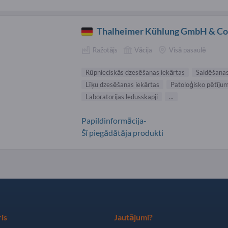
Thalheimer Kühlung GmbH & C
Ražotājs
Vācija
Visā pasaulē
Rūpnieciskās dzesēšanas iekārtas
Saldēšanas
Līķu dzesēšanas iekārtas
Patoloģisko pētījum
Laboratorijas ledusskapji
...
Papildinformācija-
Šī piegādātāja produkti
is
Jautājumi?