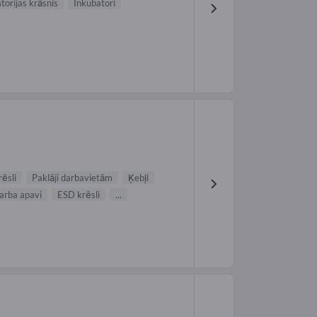
torijas krāsnis
Inkubatori
ēsli
Paklāji darbavietām
Ķebļi
arba apavi
ESD krēsli
...