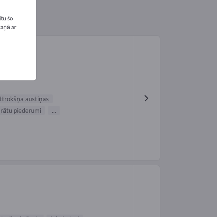
tu šo
kaņā ar
ttrokšņa austiņas
rātu piederumi
...