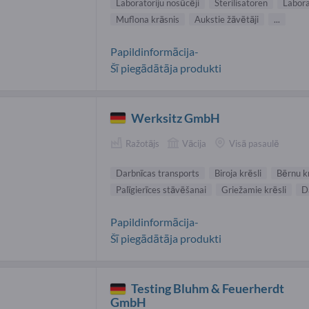
Laboratoriju nosūcēji
Sterilisatoren
Labora
Muflona krāsnis
Aukstie žāvētāji
...
Papildinformācija-
Šī piegādātāja produkti
Werksitz GmbH
Ražotājs
Vācija
Visā pasaulē
Darbnīcas transports
Biroja krēsli
Bērnu kr
Palīgierīces stāvēšanai
Griežamie krēsli
D
Papildinformācija-
Šī piegādātāja produkti
Testing Bluhm & Feuerherdt
GmbH