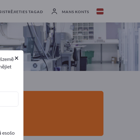
eksportētāji
6
Ražotājs
6
ĢISTRĒJIETIES TAGAD
MANS KONTS
×
ekšzemē
nējiet
ā esošo