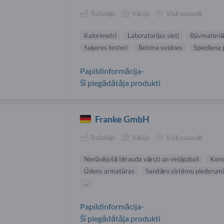
Ražotājs
Vācija
Visā pasaulē
Kalorimetri
Laboratorijas sieti
Būvmateriāl
Saķeres testeri
Betona veidnes
Spiediena 
Papildinformācija-
Šī piegādātāja produkti
Franke GmbH
Ražotājs
Vācija
Visā pasaulē
Nerūsējošā tērauda vārsti un veidgabali
Kons
Ūdens armatūras
Sanitāro sistēmu piederumi
...
Papildinformācija-
Šī piegādātāja produkti