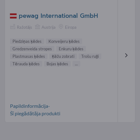
pewag International GmbH
Ražotājs
Austrija
Eiropa
Piedziņas ķēdes
Konveijeru ķēdes
Gredzenveida stropes
Enkuru ķēdes
Plastmasas ķēdes
Ķēžu zobrati
Trošu ruļļi
Tērauda ķēdes
Bojas ķēdes
...
Papildinformācija-
Šī piegādātāja produkti