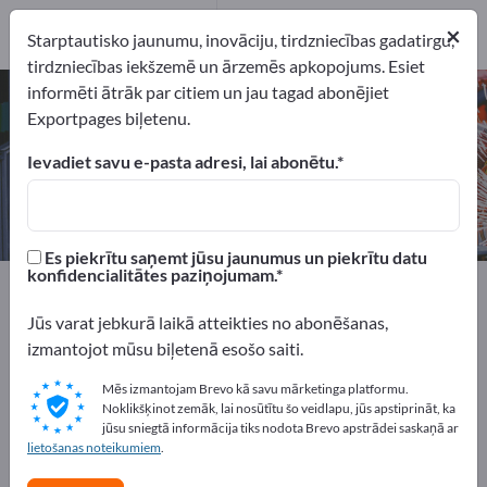
1
×
Ražotājs
1
Starptautisko jaunumu, inovāciju, tirdzniecības gadatirgu,
tirdzniecības iekšzemē un ārzemēs apkopojums. Esiet
informēti ātrāk par citiem un jau tagad abonējiet
Piedziņas ķēdes – atrodiet
Exportpages biļetenu.
ražotājus un piegādātājus
Ievadiet savu e-pasta adresi, lai abonētu.
eksportētāji
Ražotājs
1
1
Es piekrītu saņemt jūsu jaunumus un piekrītu datu
konfidencialitātes paziņojumam.
Exportpages
Sastāvdaļas un Daļas
Piedziņas tehnika
Piedziņas ķēdes
Jūs varat jebkurā laikā atteikties no abonēšanas,
izmantojot mūsu biļetenā esošo saiti.
Reklāmējieties bez maksas
Mēs izmantojam Brevo kā savu mārketinga platformu.
Exportpages!
Noklikšķinot zemāk, lai nosūtītu šo veidlapu, jūs apstiprināt, ka
jūsu sniegtā informācija tiks nodota Brevo apstrādei saskaņā ar
Pieprasījumi – Piedāvājumi – Lietotas preces – Biznesa
lietošanas noteikumiem
.
kontakti >> sāciet šeit