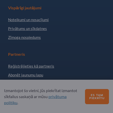
Vispārīgi jautājumi
Noteikumi un nosacījumi
Privātums un sīkdatnes
Zīmoga nospiedums
Partneris
Reģistrējieties kā partneris
Abonēt jaunumu lapu
Izmantojot šo vietni, jūs piekrītat izmantot
Jautājumi?
ES TAM
sīkfailus saskaņā ar mūsu
privātuma
PIEKRĪTU
politiku
.
Biežāk uzdotie jautājumi
Mūsu pakalpojumu piedāvājums