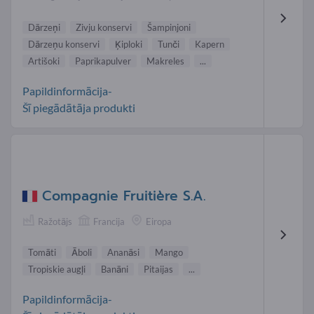
Dārzeņi
Zivju konservi
Šampinjoni
Dārzeņu konservi
Ķiploki
Tunči
Kapern
Artišoki
Paprikapulver
Makreles
...
Papildinformācija-
Šī piegādātāja produkti
Compagnie Fruitière S.A.
Ražotājs
Francija
Eiropa
Tomāti
Āboli
Ananāsi
Mango
Tropiskie augļi
Banāni
Pitaijas
...
Papildinformācija-