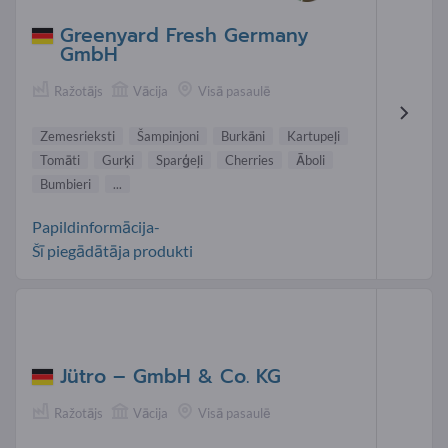
Greenyard Fresh Germany
GmbH
Ražotājs
Vācija
Visā pasaulē
Zemesrieksti
Šampinjoni
Burkāni
Kartupeļi
Tomāti
Gurķi
Sparģeļi
Cherries
Āboli
Bumbieri
...
Papildinformācija-
Šī piegādātāja produkti
Jütro – GmbH & Co. KG
Ražotājs
Vācija
Visā pasaulē