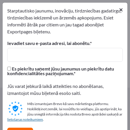
Ražotājs
9
×
Starptautisko jaunumu, inovāciju, tirdzniecības gadatirgu,
Izplatītāji
1
tirdzniecības iekšzemē un ārzemēs apkopojums. Esiet
informēti ātrāk par citiem un jau tagad abonējiet
Dārzeņi – atrodiet ražotājus un
Exportpages biļetenu.
piegādātājus
Ievadiet savu e-pasta adresi, lai abonētu.
eksportētāji
Ražotājs
10
9
Es piekrītu saņemt jūsu jaunumus un piekrītu datu
Izplatītāji
konfidencialitātes paziņojumam.
1
Jūs varat jebkurā laikā atteikties no abonēšanas,
izmantojot mūsu biļetenā esošo saiti.
Exportpages
Pārtika un dzērieni
Dārzeņi
Mēs izmantojam Brevo kā savu mārketinga platformu.
Noklikšķinot zemāk, lai nosūtītu šo veidlapu, jūs apstiprināt, ka
Reklāmējieties bez maksas
jūsu sniegtā informācija tiks nodota Brevo apstrādei saskaņā ar
Exportpages!
lietošanas noteikumiem
.
Pieprasījumi – Piedāvājumi – Lietotas preces – Biznesa