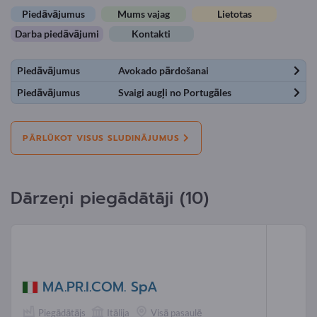
Piedāvājumus
Mums vajag
Lietotas
Darba piedāvājumi
Kontakti
Piedāvājumus
Avokado pārdošanai
Piedāvājumus
Svaigi augļi no Portugāles
PĀRLŪKOT VISUS SLUDINĀJUMUS
Dārzeņi piegādātāji (10)
MA.PR.I.COM. SpA
Piegādātājs
Itālija
Visā pasaulē