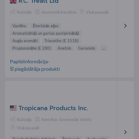
R.C. Treatt Ltd
Ražotājs
Apvienotā Karaliste
Visā pasaulē
Vanilīns
Ēteriskās eļļas
Aromatizētāji un garšas pastiprinātāji
Augļu aromāti
Triacetīns (E 1518)
Propionskābe (E 280)
Anetols
Geraniols
...
Papildinformācija-
Šī piegādātāja produkti
Tropicana Products Inc.
Ražotājs
Amerikas Savienotās Valstis
Visā pasaulē
Bezalkoholiskie dzērieni
Ābolu sula
Augļu sulas