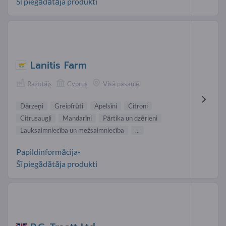
Šī piegādātāja produkti
Lanitis Farm
Ražotājs
Cyprus
Visā pasaulē
Dārzeņi
Greipfrūti
Apelsīni
Citroni
Citrusaugļi
Mandarīni
Pārtika un dzērieni
Lauksaimniecība un mežsaimniecība
...
Papildinformācija-
Šī piegādātāja produkti