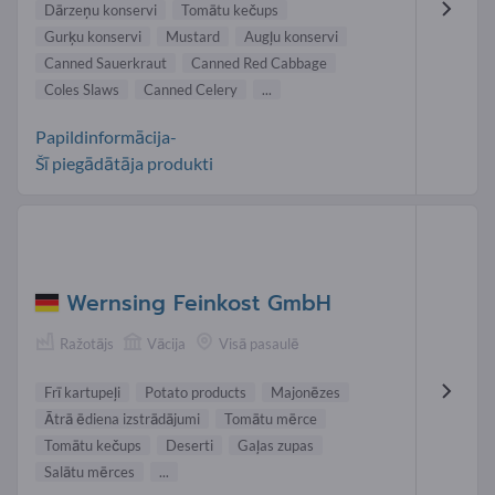
Dārzeņu konservi
Tomātu kečups
Gurķu konservi
Mustard
Augļu konservi
Canned Sauerkraut
Canned Red Cabbage
Coles Slaws
Canned Celery
...
Papildinformācija-
Šī piegādātāja produkti
Wernsing Feinkost GmbH
Ražotājs
Vācija
Visā pasaulē
Frī kartupeļi
Potato products
Majonēzes
Ātrā ēdiena izstrādājumi
Tomātu mērce
Tomātu kečups
Deserti
Gaļas zupas
Salātu mērces
...