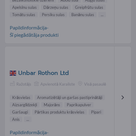
Apelsīnu sulas
Dārzeņu sulas
Greipfrūtu sulas
Tomātu sulas
Persiku sulas
Banānu sulas
...
Papildinformācija-
Šī piegādātāja produkti
Unbar Rothon Ltd
Ražotājs
Apvienotā Karaliste
Visā pasaulē
Krāsvielas
Aromatizētāji un garšas pastiprinātāji
Aizsarglīdzekļi
Majorāns
Paprikapulver
Garšaugi
Pārtikas produktu krāsvielas
Pipari
Anis
...
Papildinformācija-