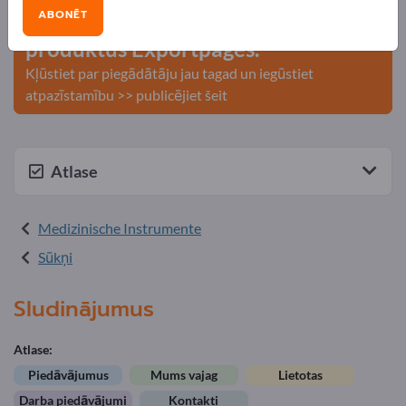
ABONĒT
Publicējiet savu uzņēmumu un
produktus Exportpages.
Kļūstiet par piegādātāju jau tagad un iegūstiet
atpazīstamību >> publicējiet šeit
Atlase
Medizinische Instrumente
Sūkņi
Sludinājumus
Atlase:
Piedāvājumus
Mums vajag
Lietotas
Darba piedāvājumi
Kontakti