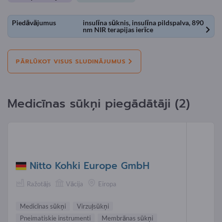
Piedāvājumus
insulīna sūknis, insulīna pildspalva, 890
nm NIR terapijas ierīce
PĀRLŪKOT VISUS SLUDINĀJUMUS
Medicīnas sūkņi piegādātāji (2)
Nitto Kohki Europe GmbH
Ražotājs
Vācija
Eiropa
Medicīnas sūkņi
Virzuļsūkņi
Pneimatiskie instrumenti
Membrānas sūkņi