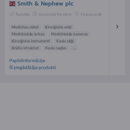
Smith & Nephew plc
Ražotājs
Apvienotā Karaliste
Visā pasaulē
Medicīnas sūkņi
Ķirurģiskie urbji
Medicīniskās ierīces
Medicīniskās kameras
Ķirurģiskie instrumenti
Kaulu zāģi
Brūču retraktori
Kaulu naglas
...
Papildinformācija-
Šī piegādātāja produkti