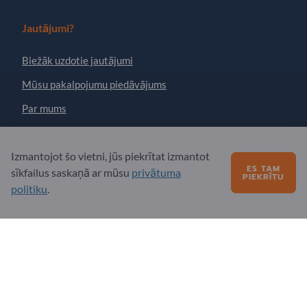
Jautājumi?
Biežāk uzdotie jautājumi
Mūsu pakalpojumu piedāvājums
Par mums
Ziņojums Exportpages
Izmantojot šo vietni, jūs piekrītat izmantot
ES TAM
sīkfailus saskaņā ar mūsu
privātuma
PIEKRĪTU
Exportpages International Network
politiku
.
Exportpages International GmbH
Becker-Göring-Straße 15
76307 Karlsbad
Germany