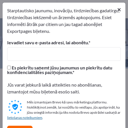
2
×
Ražotājs
2
Starptautisko jaunumu, inovāciju, tirdzniecības gadatirgu,
tirdzniecības iekšzemē un ārzemēs apkopojums. Esiet
informēti ātrāk par citiem un jau tagad abonējiet
Medicīnas sūkņi – atrodiet
Exportpages biļetenu.
ražotājus un piegādātājus
Ievadiet savu e-pasta adresi, lai abonētu.
eksportētāji
Ražotājs
2
2
Es piekrītu saņemt jūsu jaunumus un piekrītu datu
konfidencialitātes paziņojumam.
Exportpages
Medicīna un laboratorija
Medizinische Instrumente
Medicīnas sūkņi
Jūs varat jebkurā laikā atteikties no abonēšanas,
izmantojot mūsu biļetenā esošo saiti.
Reklāmējieties bez maksas
Mēs izmantojam Brevo kā savu mārketinga platformu.
Exportpages!
Noklikšķinot zemāk, lai nosūtītu šo veidlapu, jūs apstiprināt, ka
jūsu sniegtā informācija tiks nodota Brevo apstrādei saskaņā ar
Pieprasījumi – Piedāvājumi – Lietotas preces – Biznesa
lietošanas noteikumiem
.
kontakti >> sāciet šeit