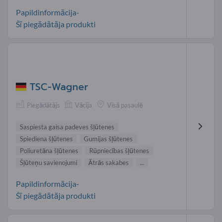
Papildinformācija-
Šī piegādātāja produkti
TSC-Wagner
Piegādātājs
Vācija
Visā pasaulē
Saspiesta gaisa padeves šļūtenes
Spiediena šļūtenes
Gumijas šļūtenes
Poliuretāna šļūtenes
Rūpniecības šļūtenes
Šļūteņu savienojumi
Ātrās sakabes
...
Papildinformācija-
Šī piegādātāja produkti