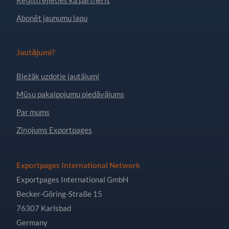
Reģistrējieties kā partneris
Abonēt jaunumu lapu
Jautājumi?
Biežāk uzdotie jautājumi
Mūsu pakalpojumu piedāvājums
Par mums
Ziņojums Exportpages
Exportpages International Network
Exportpages International GmbH
Becker-Göring-Straße 15
76307 Karlsbad
Germany