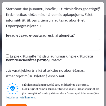
Ražotājs
5
×
Starptautisko jaunumu, inovāciju, tirdzniecības gadatirgu,
Izplatītāji
1
tirdzniecības iekšzemē un ārzemēs apkopojums. Esiet
informēti ātrāk par citiem un jau tagad abonējiet
Silicones – atrodiet ražotājus un
Exportpages biļetenu.
piegādātājus
Ievadiet savu e-pasta adresi, lai abonētu.
eksportētāji
Ražotājs
6
5
Es piekrītu saņemt jūsu jaunumus un piekrītu datu
Izplatītāji
konfidencialitātes paziņojumam.
1
Jūs varat jebkurā laikā atteikties no abonēšanas,
izmantojot mūsu biļetenā esošo saiti.
Exportpages
Ķīmija un farmācija
Plastmasas
Silicones
Mēs izmantojam Brevo kā savu mārketinga platformu.
Noklikšķinot zemāk, lai nosūtītu šo veidlapu, jūs apstiprināt, ka
jūsu sniegtā informācija tiks nodota Brevo apstrādei saskaņā ar
Reklāmējieties bez maksas
lietošanas noteikumiem
.
Exportpages!