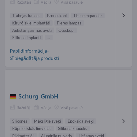
Ražotājs
Vācija
Visā pasaulē
Trahejas kaniles
Bronoskopi
Tissue expander
Ķirurģiskie implantāti
Pieres lampas
Aukstās gaismas avoti
Otoskopi
Silikona implanti
...
Papildinformācija-
Šī piegādātāja produkti
Schurg GmbH
Ražotājs
Vācija
Visā pasaulē
Silicones
Mākslīgie sveķi
Epoksīda sveķi
Rūpnieciskās līmvielas
Silikona kaučuks
Pildmateriāli
Alumīnija pulveris
Liešanas sveķi