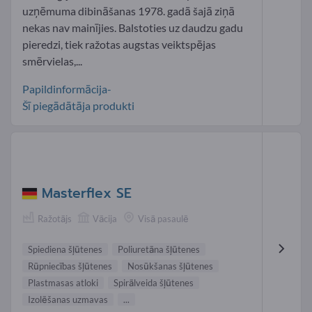
uzņēmuma dibināšanas 1978. gadā šajā ziņā
nekas nav mainījies. Balstoties uz daudzu gadu
pieredzi, tiek ražotas augstas veiktspējas
smērvielas,...
Papildinformācija-
Šī piegādātāja produkti
Masterflex SE
Ražotājs
Vācija
Visā pasaulē
Spiediena šļūtenes
Poliuretāna šļūtenes
Rūpniecības šļūtenes
Nosūkšanas šļūtenes
Plastmasas atloki
Spirālveida šļūtenes
Izolēšanas uzmavas
...