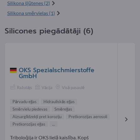
Silikona šļūtenes (2)
Silikona smērvielas (1)
Silicones piegādātāji (6)
OKS Spezialschmierstoffe
GmbH
Ražotājs
Vācija
Visā pasaulē
Pārvadu eļļas
Hidrauliskās eļļas
Smērvielu piedevas
Smēreļļas
Aizsarglīdzekļi pret koroziju
Pretkorozijas aerosoli
Pretkorozijas eļļas
...
Triboloģija ir OKS lielā kaislība. Kopš