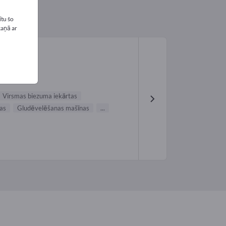
tu šo
kaņā ar
Virsmas biezuma iekārtas
tas
Gludēvelēšanas mašīnas
...