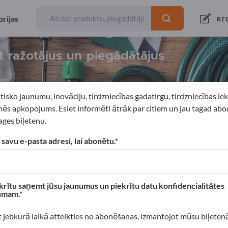
rijas
RE
et ražotājus un piegādātājus
js
tisko jaunumu, inovāciju, tirdzniecības gadatirgu, tirdzniecības i
ēs apkopojums. Esiet informēti ātrāk par citiem un jau tagad abo
ges biļetenu.
Dārza smalcinātāji
 savu e-pasta adresi, lai abonētu.
xportpages!
 Biznesa kontakti >> sāciet šeit
krītu saņemt jūsu jaunumus un piekrītu datu konfidencialitātes
umam.
n produktus Exportpages.
 atpazīstamību >> publicējiet šeit
t jebkurā laikā atteikties no abonēšanas, izmantojot mūsu biļeten