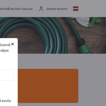
eksportētāji
1
Ražotājs
1
ĢISTRĒJIETIES TAGAD
MANS KONTS
×
ekšzemē
nējiet
ā esošo