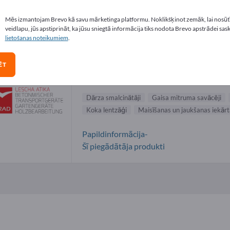
a smalcinātāji piegādātāji (1)
Mēs izmantojam Brevo kā savu mārketinga platformu. Noklikšķinot zemāk, lai nosūtī
veidlapu, jūs apstiprināt, ka jūsu sniegtā informācija tiks nodota Brevo apstrādei sas
lietošanas noteikumiem
.
Altrad Lescha Atika GmbH
ĒT
Ražotājs
Vācija
Visā pasaulē
Dārza smalcinātāji
Gaisa mitruma savācēji
Koka lentzāģi
Maisīšanas un jaukšanas iekār
Papildinformācija-
Šī piegādātāja produkti